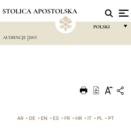
STOLICA APOSTOLSKA
POLSKI
AUDIENCJE
2015
FRANÇAIS
ENGLISH
ITALIANO
PORTUGUÊS
ESPAÑOL
DEUTSCH
POLSKI
AR
-
DE
-
EN
-
ES
-
FR
-
HR
-
IT
-
العربيّة
PL
-
PT
中文