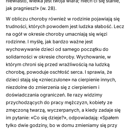
niewiasto, wielka jest twoja wiara; niech ci się stanie,
jak pragniesz!» (w. 28).
W obliczu choroby również w rodzinie pojawiają się
trudności, których powodem jest ludzka słabość. Lecz
na ogół w okresie choroby umacniają się więzi
rodzinne. I myślę, jak bardzo ważne jest
wychowywanie dzieci od samego początku do
solidarności w okresie choroby. Wychowanie, w
którym chroni się przed wrażliwością na ludzką
chorobę, powoduje oschłość serca. I sprawia, że
dzieci stają się «znieczulone» na cierpienie innych,
niezdolne do zmierzenia się z cierpieniem i
doświadczania ograniczeń. Ile razy widzimy
przychodzących do pracy mężczyzn, kobiety ze
zmęczoną twarzą, wyczerpanych, a kiedy zadaje się
im pytanie: «Co się dzieje?», odpowiadają: «Spałem
tylko dwie godziny, bo w domu zmieniamy się przy