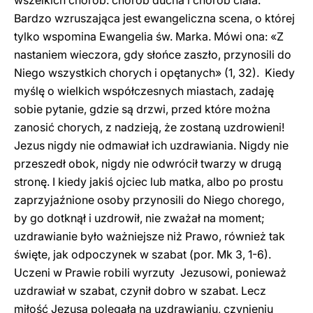
wszelkich chorób: chorób ducha i chorób ciała.
Bardzo wzruszająca jest ewangeliczna scena, o której
tylko wspomina Ewangelia św. Marka. Mówi ona: «Z
nastaniem wieczora, gdy słońce zaszło, przynosili do
Niego wszystkich chorych i opętanych» (1, 32). Kiedy
myślę o wielkich współczesnych miastach, zadaję
sobie pytanie, gdzie są drzwi, przed które można
zanosić chorych, z nadzieją, że zostaną uzdrowieni!
Jezus nigdy nie odmawiał ich uzdrawiania. Nigdy nie
przeszedł obok, nigdy nie odwrócił twarzy w drugą
stronę. I kiedy jakiś ojciec lub matka, albo po prostu
zaprzyjaźnione osoby przynosili do Niego chorego,
by go dotknął i uzdrowił, nie zważał na moment;
uzdrawianie było ważniejsze niż Prawo, również tak
święte, jak odpoczynek w szabat (por. Mk 3, 1-6).
Uczeni w Prawie robili wyrzuty Jezusowi, ponieważ
uzdrawiał w szabat, czynił dobro w szabat. Lecz
miłość Jezusa polegała na uzdrawianiu, czynieniu