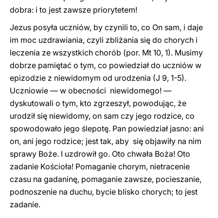
dobra: i to jest zawsze priorytetem!
Jezus posyła uczniów, by czynili to, co On sam, i daje
im moc uzdrawiania, czyli zbliżania się do chorych i
leczenia ze wszystkich chorób (por. Mt 10, 1). Musimy
dobrze pamiętać o tym, co powiedział do uczniów w
epizodzie z niewidomym od urodzenia (J 9, 1-5).
Uczniowie — w obecności niewidomego! —
dyskutowali o tym, kto zgrzeszył, powodując, że
urodził się niewidomy, on sam czy jego rodzice, co
spowodowało jego ślepotę. Pan powiedział jasno: ani
on, ani jego rodzice; jest tak, aby się objawiły na nim
sprawy Boże. I uzdrowił go. Oto chwała Boża! Oto
zadanie Kościoła! Pomaganie chorym, nietracenie
czasu na gadaninę, pomaganie zawsze, pocieszanie,
podnoszenie na duchu, bycie blisko chorych; to jest
zadanie.