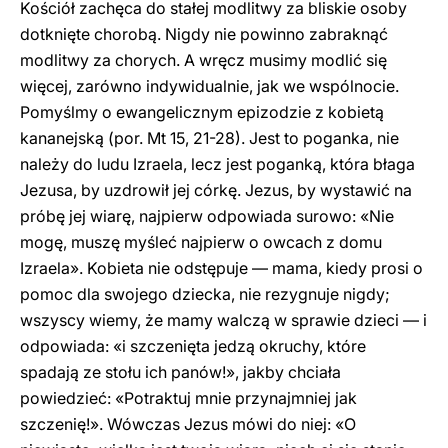
Kościół zachęca do stałej modlitwy za bliskie osoby
dotknięte chorobą. Nigdy nie powinno zabraknąć
modlitwy za chorych. A wręcz musimy modlić się
więcej, zarówno indywidualnie, jak we wspólnocie.
Pomyślmy o ewangelicznym epizodzie z kobietą
kananejską (por. Mt 15, 21-28). Jest to poganka, nie
należy do ludu Izraela, lecz jest poganką, która błaga
Jezusa, by uzdrowił jej córkę. Jezus, by wystawić na
próbę jej wiarę, najpierw odpowiada surowo: «Nie
mogę, muszę myśleć najpierw o owcach z domu
Izraela». Kobieta nie odstępuje — mama, kiedy prosi o
pomoc dla swojego dziecka, nie rezygnuje nigdy;
wszyscy wiemy, że mamy walczą w sprawie dzieci — i
odpowiada: «i szczenięta jedzą okruchy, które
spadają ze stołu ich panów!», jakby chciała
powiedzieć: «Potraktuj mnie przynajmniej jak
szczenię!». Wówczas Jezus mówi do niej: «O