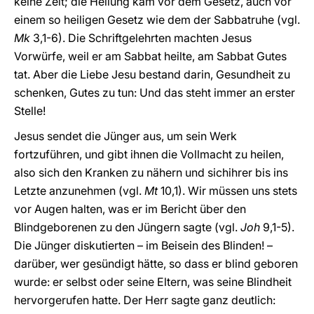
keine Zeit; die Heilung kam vor dem Gesetz, auch vor
einem so heiligen Gesetz wie dem der Sabbatruhe (vgl.
Mk
3,1-6). Die Schriftgelehrten machten Jesus
Vorwürfe, weil er am Sabbat heilte, am Sabbat Gutes
tat. Aber die Liebe Jesu bestand darin, Gesundheit zu
schenken, Gutes zu tun: Und das steht immer an erster
Stelle!
Jesus sendet die Jünger aus, um sein Werk
fortzuführen, und gibt ihnen die Vollmacht zu heilen,
also sich den Kranken zu nähern und sichihrer bis ins
Letzte anzunehmen (vgl.
Mt
10,1). Wir müssen uns stets
vor Augen halten, was er im Bericht über den
Blindgeborenen zu den Jüngern sagte (vgl.
Joh
9,1-5).
Die Jünger diskutierten – im Beisein des Blinden! –
darüber, wer gesündigt hätte, so dass er blind geboren
wurde: er selbst oder seine Eltern, was seine Blindheit
hervorgerufen hatte. Der Herr sagte ganz deutlich: