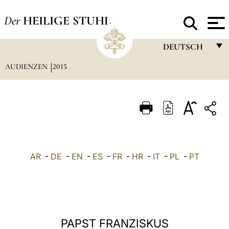
Der
HEILIGE STUHL
DEUTSCH
AUDIENZEN
2015
FRANÇAIS
ENGLISH
ITALIANO
PORTUGUÊS
ESPAÑOL
AR
-
DE
-
EN
-
ES
-
FR
-
HR
-
IT
-
PL
-
PT
DEUTSCH
POLSKI
العربيّة
PAPST FRANZISKUS
中文