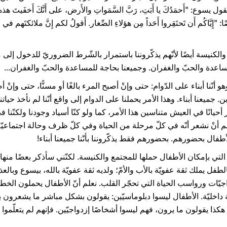
وع: "أَحمَدُكَ يا أَبَتِ، رَبَّ السَّمَواتِ والأَرض، على أَنَّكَ أَخفَيتَ هذه ال
 لِلصِّغار" (متى ١١، ٢٥) وأيضًا: "إِيَّاكُم أَن تَحتَقِروا أَحَداً مِن هؤلاءِ الصِّغار. أَقولُ لكم إِنَّ ملائك
 والكنيسة أيضًا لأنّهم يذكّروننا باستمرار بالشّرط الضروريّ للدخول إلى 
للمساعدة والحبّ والغفران. وجميعنا بحاجة للمساعدة والحبّ والغفران...
و أنّنا أبناء على الدّوام: حتى وإنْ أصبح المرء بالغًا أو مسنًّا، حتى وإنْ
 جميعنا أبناء. وهذا الأمر يحملنا على الدوام إلى واقع أنّنا لم نأخذ حياتنا 
 أحيانًا في العيش متناسين هذا الأمر، كما ولو كنّا أسياد وجودنا ولكنّنا
م أنْ نشعر أنّه في كلّ مرحلة من الحياة وفي كلّ ظرف وحالة اجتماعيّة 
الأطفال بحضورهم. بحضورهم فقط يذكّروننا بأنّنا جميعنا أبناء!
 التي بإمكان الأطفال حملها للمجتمع والكنيسة. لكنّني سأذكر بعضًا منه
لطفل يملك ثقة عفويّة بالأب والأمّ؛ ولديه ثقة عفويّة بالله، بيسوع وبال
دواجيّات ورواسب الحياة التي تحجّر القلب. نعلم أنّ الأطفال يحملون الخطيئة 
ليّة. الأطفال ليسوا دبلوماسيّين: يقولون بشكل مباشر ما يشعرون به وم
هكذا يقولون ما يرون، فهم ليسوا أشخاصًا إزدواجيّين. فإنهم لم يتعلّموا ب