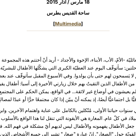
18 مارس / آذار 2015
ساحة القديس بطرس
]
Multimedia
[
ئليّة -الأمّ، الأب، الأبناء، الإخوة والأجداد - أريد أنْ أختتم هذه المجموعة
ن: سأتوقّف اليوم عند العطيّة الكبرى التي يشكّلها الأطفال للبشريّة. 
أنّهم لا يَسمحون لهم حتى بأن يولدوا. وفي الأسبوع المقبل سأتوقّف عند 
من الأطفال الذين التقيتُ بهم خلال زيارتي الأخيرة إلى آسيا: أطفال 
م يعيشون في أوضاع غير لائقة... في الواقع، يمكن الحكم على المجتمع 
ل اجتماعيًّا أيضًا، إذ يمكنه أنْ يبيّن إذا كان مجتمعًا حرًّا أو عبدًا لمصال
كنّا، في سنوات حياتنا الأولى، مُتّكلين بالكامل على عناية واهتمام الآخرين. 
لميلاد في كلّ عام. المغارة هي الأيقونة التي تنقل لنا هذا الواقع بالأسلو
ي جعل الأطفال يفهمونه والأطفال ليس لديهم أيّ مشكلة في فهم الله. 
لقويّة حول "الصغار". إنّ عبارة "صغار" تشير إلى جميع الأشخاص الذي