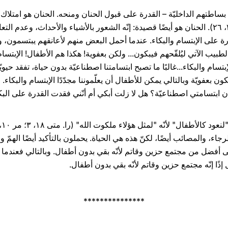
 بساطتهم الداخليّة – القدرة على قبول الحنان ومنحه. الحنان هو امت
كما يقول الكتاب المقدّس (را. حز ٣٦، ٢٦). الحنان هو أيضًا قصيدة: إنّه الشعور بالأشياء وال
القدرة على الإبتسام والبكاء. عندما أحمل البعض منهم لأعانقهم يبتسمون،
طبيب الآتي ليُلقّحهم فيبكون... ولكن بعفوية! هكذا هم الأطفال! الإبتسام وا
لإبتسام والبكاء...غالبًا ما تصبح ابتسامتنا اصطناعيّة بدون حياة، تفقد حي
ون بعفويّة وبالتالي يمكن للأطفال أن يعلّموننا مجدّدًا الإبتسام والبكاء.
أن ابتسامتي اصطناعيّة؟ هل لا زلت أبكي أم أنّني فقدت القدرة على البك
جاء، والمصائب أيضًا، لكنّ هذه هي الحياة. يحملون بالتأكيد أيضًا الهمّ وال
فضل من مجتمع حزين وقاتم لأنّه بقي بدون أطفال. وبالتالي فعندما نرى 
 إذًا إنّه مجتمع حزين وقاتم لأنّه بقي بدون أطفال.
***************