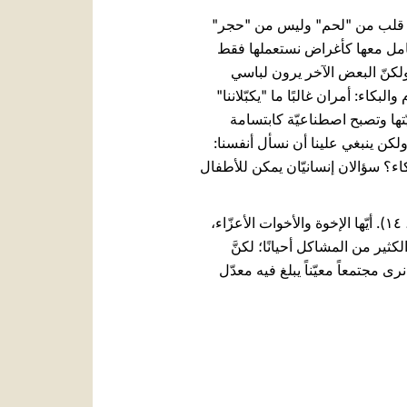
لاك قلب من "لحم" وليس من "حجر"
أحداث، وعدم التعامل معها كأغراض نستعملها فقط
 ولكنّ البعض الآخر يرون لباسي
لبكاء: أمران غالبًا ما "يكبّلاننا"
ويّتها وتصبح اصطناعيّة كابتسامة
 ولكن ينبغي علينا أن نسأل أنفسنا:
اء؟ سؤالان إنسانيّان يمكن للأطفال
لأجل هذه الأسباب كلّها يدعونا يسوع "لنعود كالأطفال" لأنّه "لمثل هؤلاء ملكوت الله" (را. متى ١٨، ٣؛ مر ١٠، ١٤). أيّها الإخوة والأخوات الأعزّاء،
كثير من المشاكل أحيانًا؛ لكنَّ
مجتمعاً معيّناً يبلغ فيه معدّل