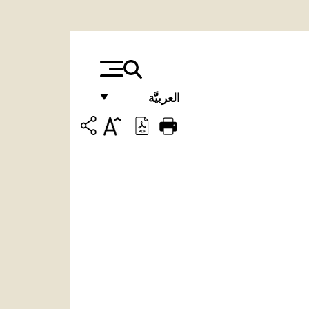
العربيَّة
FRANÇAIS
ENGLISH
ITALIANO
PORTUGUÊS
ESPAÑOL
DEUTSCH
POLSKI