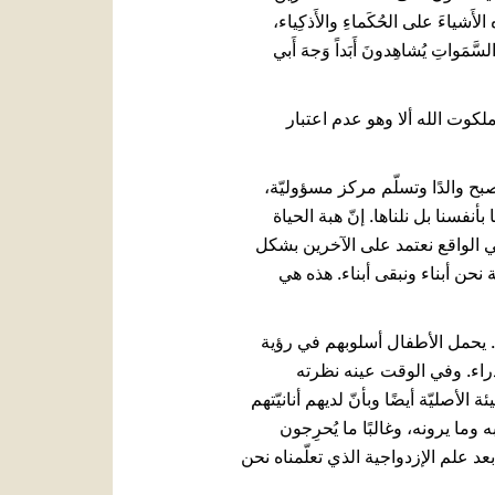
أَشياءَ على الحُكَماءِ والأَذكِياء،
تَهم في السَّمَواتِ يُشاهِدونَ أَبَداً وَجهَ أَبي
ملكوت الله ألا وهو عدم اعتبار
 أصبح والدًا وتسلّم مركز مسؤوليّة،
بأنفسنا بل نلناها. إنّ هبة الحياة
 في الواقع نعتمد على الآخرين بشكل
نحن أبناء ونبقى أبناء. هذه هي
ا. يحمل الأطفال أسلوبهم في رؤية
عذراء. وفي الوقت عينه نظرته
الأصليّة أيضًا وبأنّ لديهم أنانيّتهم
ا يرونه، وغالبًا ما يُحرِجون
عد علم الإزدواجية الذي تعلّمناه نحن