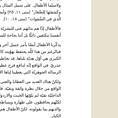
ولاسيّما الأطفال. على سبيل المثال يقول يس
وكَشفتَها
الَّذي في السَّمَوات" (متى ١٨، ١٠).
فالأطفال إذًا هم بذاتهم غنى للبشريّة
أنفسنا مكتفين ذاتيًّا بل أننا بحاجة 
يذكّرنا الأطفال أيضًا بأمر جميل آخر وه
فبالرغم من هذا كلّه يحتفظ بهوّيته كابن.
الكبرى هي أوّل هديّة نلناها. قد نخاطر
جذريّ. في الواقع إنّه لدافع فرح عظي
الرسالة الجوهريّة التي يعطينا إياها 
ولكنّ هناك العديد من العطايا والغنى
الواقع من خلال نظرة واثقة ونقيّة. فا
الداخليّة نقيّة لم يلوّثها الخبث والاز
لكنّهم يحافظون على طهارة وبساطة داخ
والديهم بما يقولونه. لكنّ الأطفال هم 
الكبار.