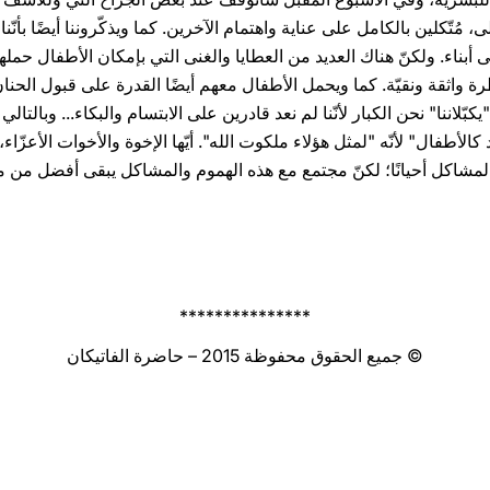
أولى، مُتّكلين بالكامل على عناية واهتمام الآخرين. كما ويذكّروننا أيضًا بأن
 أبناء. ولكنّ هناك العديد من العطايا والغنى التي بإمكان الأطفال حمله
 واثقة ونقيّة. كما ويحمل الأطفال معهم أيضًا القدرة على قبول ‏الحنان
كبّلاننا" نحن الكبار لأنّنا لم نعد قادرين على الابتسام ‏والبكاء... وبالتالي ي
كالأطفال" لأنّه "لمثل هؤلاء ملكوت الله". ‏أيّها الإخوة والأخوات الأعزّاء
ّ والمشاكل أحيانًا؛ لكنّ مجتمع مع ‏هذه الهموم والمشاكل يبقى أفضل من 
***************
© جميع الحقوق محفوظة 2015 – حاضرة الفاتيكان