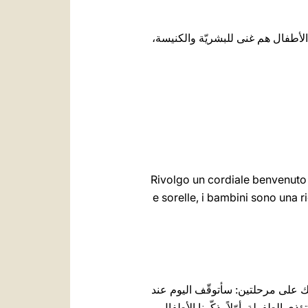
أيّها الإخوةُ والأخواتُ الأعزّاء، الأطفال هم غنى للبشريّة ‏والكنيسة،
Rivolgo un cordiale benvenuto a
e
sorelle, i bambini sono una r
لك على مرحلتين: سأتوقّف ‏اليوم عند
الطفولة. أوّلاً ‏يذكّرنا الأطفال