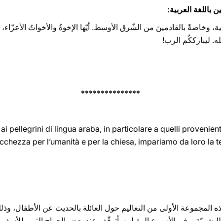
 باللغة العربية:
‎ ‎أُرحّبُ بالحجّاجِ الناطقينَ باللغةِ العربية، وخاصةً بالقادمينَ من‎ ‎الشّرق الأوسط. 
له. ليبارككُم الرب!
***************
i pellegrini di lingua araba, in
particolare a quelli provenient
icchezza per l’umanità e per la chiesa,
impariamo da loro la t
م هذه المجموعة الأولى من التعاليم حول العائلة بالحديث عن الأطفال، وذ
للبشريّة، وفي الأسبوع المقبل سأتوقّف عند بعض الجراح التي وللأسف تؤذي 