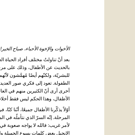
الأخوات والإخوة الأحباء، صباح الخير!
بعد أنْ تناولتُ مختلف أفراد الحياة العا
بالحديث عن الأطفال، وذلك على مرحلتي
للبشريّة، ولكنّهم أيضًا مُهمَّشون ل
الطفولة. تعود إلى فكري صور العديد 
أخرى أرى أنّ الكثيرين منهم في العال
الأطفال، وهذا الحكم ليس فقط أخلاقيًّا ب
أوّلاً يذكّرنا الأطفال ​جميعًا، أنّنا 
المرحلة. إنّه السرّ الذي نتأملّه في ا
لأمر غريب: فالله لا يواجه صعوبة ف
الإنجيل بعض كلمات يسوع الجميلة وا