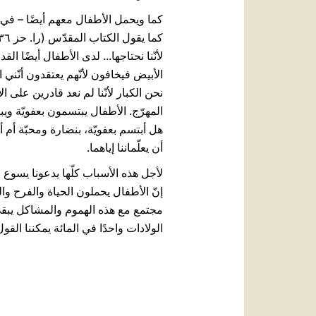
كما ويحمل الأطفال معهم أيضًا – في
لأنّنا نحتاجها... لدى الأطفال أيضًا 
الأبيض فيخافون لأنّهم يعتقدون أنّني ال
نحن الكبار لأنّنا لم نعد قادرين على ا
المهرّج. الأطفال يبتسمون بعفويّة ويبك
هل أبتسم بعفويّة، بنضارة ومحبّة أم 
أن يعلّماننا إياهما.
إنّ الأطفال يحملون الحياة والفرح والر
مجتمع مع هذه الهموم والمشاكل يبقى أ
الولادات واحدًا في المائة يمكننا القول