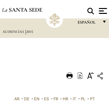
La
SANTA SEDE
ESPAÑOL
AUDIENCIAS
2015
FRANÇAIS
ENGLISH
ITALIANO
PORTUGUÊS
ESPAÑOL
DEUTSCH
POLSKI
العربيّة
AR
-
DE
-
EN
-
ES
-
FR
-
HR
-
IT
-
PL
-
PT
中文