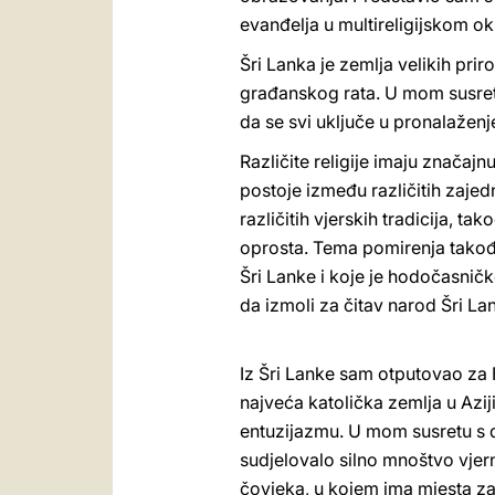
evanđelja u multireligijskom ok
Šri Lanka je zemlja velikih pri
građanskog rata. U mom susretu
da se svi uključe u pronalažen
Različite religije imaju značaj
postoje između različitih zaje
različitih vjerskih tradicija, t
oprosta. Tema pomirenja takođe
Šri Lanke i koje je hodočasnič
da izmoli za čitav narod Šri Lan
Iz Šri Lanke sam otputovao za F
najveća katolička zemlja u Aziji
entuzijazmu. U mom susretu s d
sudjelovalo silno mnoštvo vjer
čovjeka, u kojem ima mjesta za