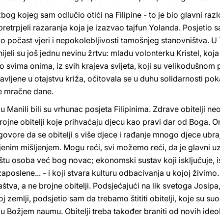
bog kojeg sam odlučio otići na Filipine - to je bio glavni razl
 pretrpjeli razaranja koja je izazvao tajfun Yolanda. Posjetio
o počast vjeri i nepokolebljivosti tamošnjeg stanovništva. U
jeli su još jednu nevinu žrtvu: mladu volonterku Kristel, koja
o svima onima, iz svih krajeva svijeta, koji su velikodušnom
javljene u otajstvu križa, očitovala se u duhu solidarnosti 
i te mračne dane.
 u Manili bili su vrhunac posjeta Filipinima. Zdrave obitelji n
rojne obitelji koje prihvaćaju djecu kao pravi dar od Boga. O
ovore da se obitelji s više djece i rađanje mnogo djece ubr
ljenim mišljenjem. Mogu reći, svi možemo reći, da je glavni
štu osoba već bog novac; ekonomski sustav koji isključuje, isk
zaposlene... - i koji stvara kulturu odbacivanja u kojoj živim
štva, a ne brojne obitelji. Podsjećajući na lik svetoga Josipa, 
j zemlji, podsjetio sam da trebamo štititi obitelji, koje su s
i u Božjem naumu. Obitelji treba također braniti od novih ideo