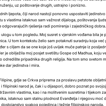
ruženju, uz poštovanje drugih, ustrajno i ponizno.
rodnih ljepota, čiji narod nastoji ponovno uspostaviti jedins
 s vlastima istaknuo sam važnost dijaloga, poštovanja ljud
je odgovarajućih rješenja radi pomirenja i zajedničkog dobra.
nu ulogu u tom pogledu. Moj susret s vjerskim vođama bila je
dnica. U tom kontekstu želio sam potaknuti suradnju koja već
akođer s ciljem da se one koje još uvijek muče patnje iz poslje
r je obilježila moj posjet svetištu Gospe od Madhua, koju v
ko odredište pripadnika drugih religija. Na tom smo svetom m
ke dar jedinstva i mira.
ilipine, gdje se Crkva priprema za proslavu petstote obljetni
 i filipinski narod je, čak i u dijaspori, dobro poznat po svojo
ržavnim vlastima, kao i na molitvenim susretima i tijekom za
nika, istaknuo sam stalnu plodnost Evanđelja i njegovu moć
 dostojanstvo svakog pojedinca i težnje filipinskog naroda.