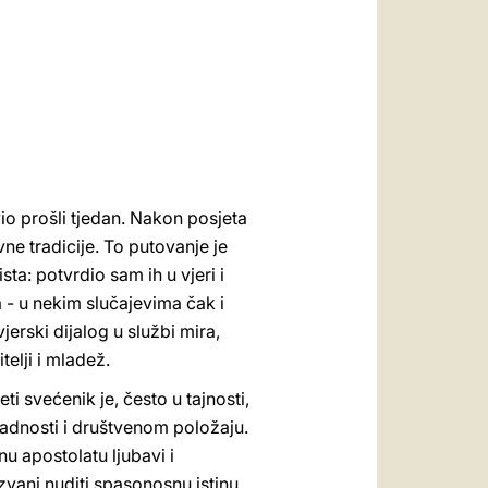
العربيّة
中文
LATINE
io prošli tjedan. Nakon posjeta
ne tradicije. To putovanje je
ta: potvrdio sam ih u vjeri i
 - u nekim slučajevima čak i
erski dijalog u službi mira,
elji i mladež.
i svećenik je, često u tajnosti,
padnosti i društvenom položaju.
nu apostolatu ljubavi i
vani nuditi spasonosnu istinu