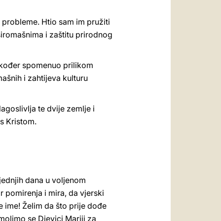
ve probleme. Htio sam im pružiti
siromašnima i zaštitu prirodnog
također spomenuo prilikom
ašnih i zahtijeva kulturu
goslivlja te dvije zemlje i
s Kristom.
jednjih dana u voljenom
pomirenja i mira, da vjerski
e ime! Želim da što prije dođe
olimo se Djevici Mariji za