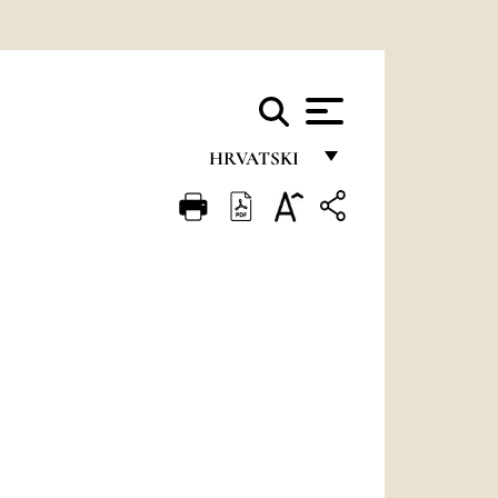
HRVATSKI
FRANÇAIS
ENGLISH
ITALIANO
PORTUGUÊS
ESPAÑOL
DEUTSCH
POLSKI