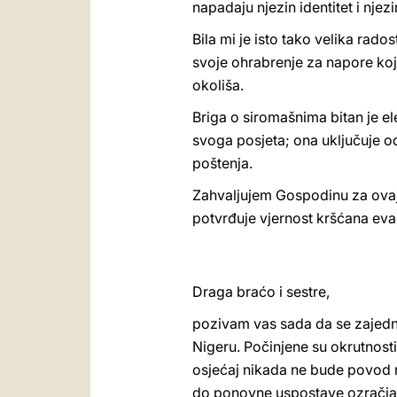
napadaju njezin identitet i njez
Bila mi je isto tako velika rados
svoje ohrabrenje za napore koj
okoliša.
Briga o siromašnima bitan je 
svoga posjeta; ona uključuje od
poštenja.
Zahvaljujem Gospodinu za ovaj pa
potvrđuje vjernost kršćana eva
Draga braćo i sestre,
pozivam vas sada da se zajedno
Nigeru. Počinjene su okrutnost
osjećaj nikada ne bude povod na
do ponovne uspostave ozračja 