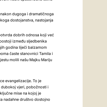
tvo nakon dugoga i dramatičnoga
skoga dostojanstva, nastojanja
 potvrda dobrih odnosa koji već
 postoji između sljedbenika
dnjih godina liječi balzamom
eoma časte stanovnici Tamila i
jestu molili našu Majku Mariju
ce evangelizacije. To je
j dubokoj vjeri, pobožnosti i
ključne mise na kojoj je
 da nadahne društvo dostojno