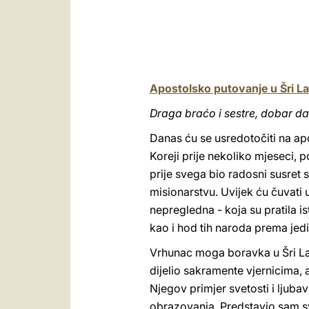
Apostolsko putovanje u Šri Lan
Draga braćo i sestre, dobar da
Danas ću se usredotočiti na apo
Koreji prije nekoliko mjeseci, 
prije svega bio radosni susret 
misionarstvu. Uvijek ću čuvati 
nepregledna - koja su pratila 
kao i hod tih naroda prema jedi
Vrhunac moga boravka u Šri Lank
dijelio sakramente vjernicima, 
Njegov primjer svetosti i ljubav
obrazovanja. Predstavio sam sv