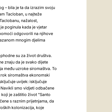
og – bila je ta da izrazim svoju
 sam Tacloban, u najteže
 Taclobanu, nažalost,
 je poginula kada je vjetar
 pomoći odgovorili na njihove
pokazanom mnogim djelima
eophodne su za život društva.
ne znaju da je svako dijete
aja među uzroke siromaštva. To
 uzrok siromaštva ekonomski
ljučuje uvijek: isključuje
o. Navikli smo vidjeti odbačene
koji je zaštitio život "Santo
uočene s raznim prijetnjama, da
loških kolonizacija, koje