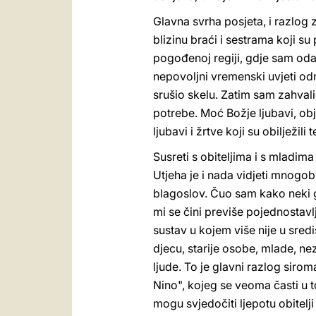
Glavna svrha posjeta, i razlog z
blizinu braći i sestrama koji su
pogođenoj regiji, gdje sam oda
nepovoljni vremenski uvjeti odni
srušio skelu. Zatim sam zahvali
potrebe. Moć Božje ljubavi, ob
ljubavi i žrtve koji su obilježil
Susreti s obiteljima i s mladima
Utjeha je i nada vidjeti mnogob
blagoslov. Čuo sam kako neki g
mi se čini previše pojednostav
sustav u kojem više nije u sredi
djecu, starije osobe, mlade, ne
ljude. To je glavni razlog siroma
Nino", kojeg se veoma časti u to
mogu svjedočiti ljepotu obitelj