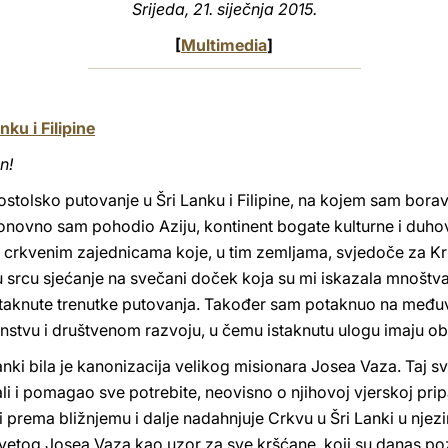
Srijeda, 21. siječnja 2015.
[
Multimedia
]
ku i Filipine
n!
stolsko putovanje u Šri Lanku i Filipine, na kojem sam borav
ponovno sam pohodio Aziju, kontinent bogate kulturne i duhov
s crkvenim zajednicama koje, u tim zemljama, svjedoče za Kris
u srcu sjećanje na svečani doček koja su mi iskazala mnoštva
istaknute trenutke putovanja. Također sam potaknuo na međuvj
nstvu i društvenom razvoju, u čemu istaknutu ulogu imaju obit
i bila je kanonizacija velikog misionara Josea Vaza. Taj svet
ali i pomagao sve potrebite, neovisno o njihovoj vjerskoj pri
i prema bližnjemu i dalje nadahnjuje Crkvu u Šri Lanki u njezi
etog Josea Vaza kao uzor za sve kršćane, koji su danas poz