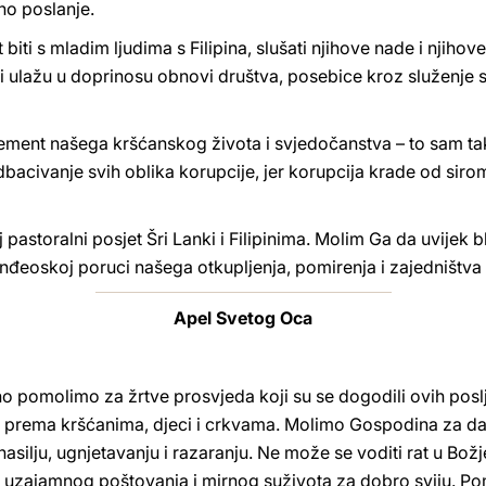
ino poslanje.
t biti s mladim ljudima s Filipina, slušati njihove nade i njiho
i ulažu u doprinosu obnovi društva, posebice kroz služenje 
element našega kršćanskog života i svjedočanstva – to sam 
bacivanje svih oblika korupcije, jer korupcija krade od sirom
storalni posjet Šri Lanki i Filipinima. Molim Ga da uvijek bla
nđeoskoj poruci našega otkupljenja, pomirenja i zajedništva 
Apel Svetog Oca
 pomolimo za žrtve prosvjeda koji su se dogodili ovih posl
i prema kršćanima, djeci i crkvama. Molimo Gospodina za dar 
silju, ugnjetavanju i razaranju. Ne može se voditi rat u Božj
uzajamnog poštovanja i mirnog suživota za dobro sviju. Pom