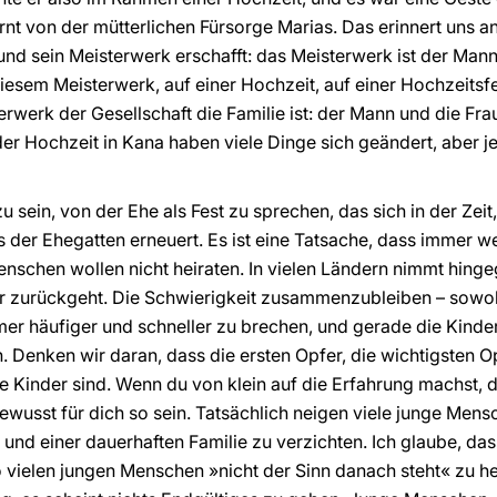
nt von der mütterlichen Fürsorge Marias. Das erinnert uns a
 sein Meisterwerk erschafft: das Meisterwerk ist der Mann 
esem Meisterwerk, auf einer Hochzeit, auf einer Hochzeitsfe
erwerk der Gesellschaft die Familie ist: der Mann und die Frau
der Hochzeit in Kana haben viele Dinge sich geändert, aber je
zu sein, von der Ehe als Fest zu sprechen, das sich in der Zei
 der Ehegatten erneuert. Es ist eine Tatsache, dass immer w
Menschen wollen nicht heiraten. In vielen Ländern nimmt hing
r zurückgeht. Die Schwierigkeit zusammenzubleiben – sowohl 
er häufiger und schneller zu brechen, und gerade die Kinder 
Denken wir daran, dass die ersten Opfer, die wichtigsten Opf
e Kinder sind. Wenn du von klein auf die Erfahrung machst, 
bewusst für dich so sein. Tatsächlich neigen viele junge Mens
und einer dauerhaften Familie zu verzichten. Ich glaube, das
elen jungen Menschen »nicht der Sinn danach steht« zu heir