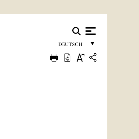
DEUTSCH
FRANÇAIS
ENGLISH
ITALIANO
PORTUGUÊS
ESPAÑOL
DEUTSCH
POLSKI