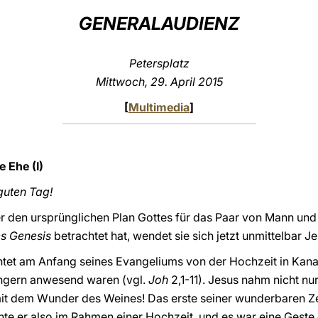
GENERALAUDIENZ
Petersplatz
Mittwoch, 29. April 2015
[
Multimedia
]
e Ehe (I)
guten Tag!
 den ursprünglichen Plan Gottes für das Paar von Mann und 
s Genesis
betrachtet hat, wendet sie sich jetzt unmittelbar Je
tet am Anfang seines Evangeliums von der Hochzeit in Kana,
üngern anwesend waren (vgl.
Joh
2,1-11). Jesus nahm nicht nur
mit dem Wunder des Weines! Das erste seiner wunderbaren Ze
achte er also im Rahmen einer Hochzeit, und es war eine Gest