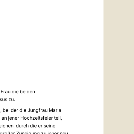
العربيّة
中文
LATINE
Frau die beiden
sus zu.
 bei der die Jungfrau Maria
 an jener Hochzeitsfeier teil,
ichen, durch die er seine
e großer Zuneigung zu jener neu