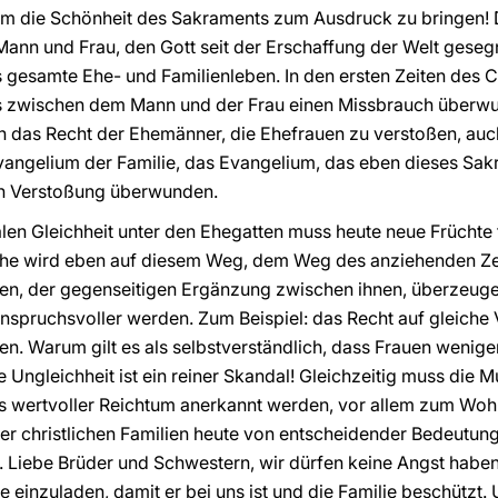
um die Schönheit des Sakraments zum Ausdruck zu bringen! 
nn und Frau, den Gott seit der Erschaffung der Welt gesegne
 gesamte Ehe- und Familienleben. In den ersten Zeiten des C
 zwischen dem Mann und der Frau einen Missbrauch überwun
h das Recht der Ehemänner, die Ehefrauen zu verstoßen, a
ngelium der Familie, das Evangelium, das eben dieses Sakr
n Verstoßung überwunden.
alen Gleichheit unter den Ehegatten muss heute neue Früchte
 Ehe wird eben auf diesem Weg, dem Weg des anziehenden Z
nen, der gegenseitigen Ergänzung zwischen ihnen, überzeu
 anspruchsvoller werden. Zum Beispiel: das Recht auf gleiche 
zen. Warum gilt es als selbstverständlich, dass Frauen wenig
 Ungleichheit ist ein reiner Skandal! Gleichzeitig muss die M
ts wertvoller Reichtum anerkannt werden, vor allem zum Wohl 
r christlichen Familien heute von entscheidender Bedeutung
t. Liebe Brüder und Schwestern, wir dürfen keine Angst haben
e einzuladen, damit er bei uns ist und die Familie beschützt.