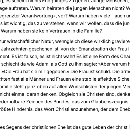
ufig, es scheint nichts Endgültiges zu geben. Junge Menschen, 
utage auftreten. Warum heiraten die jungen Menschen nicht? W
grenzter Verantwortung«, vor? Warum haben viele – auch un
Es ist wichtig, das zu verstehen, wenn wir wollen, dass die 
Warum haben sie kein Vertrauen in die Familie?
nur wirtschaftlicher Natur, wenngleich diese wirklich graviere
n Jahrzehnten geschehen ist, von der Emanzipation der Frau 
ent. Es ist falsch, es ist nicht wahr! Es ist eine Form des Cha
o schlecht da wie Adam, als Gott zu ihm sagte: »Aber warum 
 »Die Frau hat sie mir gegeben.« Die Frau ist schuld. Die ar
chten fast alle Männer und Frauen eine stabile affektive Siche
Familie steht ganz oben auf allen Wunschlisten der jungen M
nicht einmal daran denken. Obgleich sie Christen sind, denke
ederholbare Zeichen des Bundes, das zum Glaubenszeugnis wi
rößte Hindernis, das Wort Christi anzunehmen, der dem Eheb
 Segens der christlichen Ehe ist das gute Leben der christli