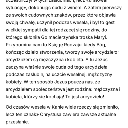
uczestniczył w tych zaślubinach, lecz «uratował
sytuację», dokonując cudu z winem! A zatem pierwszy
ze swoich cudownych znaków, przez które objawia
swoją chwałę, uczynił podczas wesela, i był to gest
wielkiej sympatii dla tej rodzącej się rodziny, do
którego skłoniła Go macierzyńska troska Maryi.
Przypomina nam to Księgę Rodzaju, kiedy Bóg,
kończąc dzieło stworzenia, tworzy swoje arcydzieło;
arcydziełem są mężczyzna i kobieta. A tu Jezus
zaczyna właśnie swoje cuda od tego arcydzieła,
podczas zaślubin, na uczcie weselnej: mężczyzny i
kobiety. W ten sposób Jezus poucza nas, że
arcydziełem społeczeństwa jest rodzina: mężczyzna i
kobieta, którzy się kochają! To jest arcydzieło!
Od czasów wesela w Kanie wiele rzeczy się zmieniło,
lecz ten «znak» Chrystusa zawiera zawsze aktualne
przesłanie.