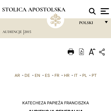
STOLICA APOSTOLSKA
POLSKI
AUDIENCJE
2015
FRANÇAIS
ENGLISH
ITALIANO
PORTUGUÊS
ESPAÑOL
AR
-
DE
-
EN
-
ES
-
FR
-
HR
-
IT
-
PL
-
PT
DEUTSCH
POLSKI
العربيّة
KATECHEZA PAPIEŻA FRANCISZKA
中文