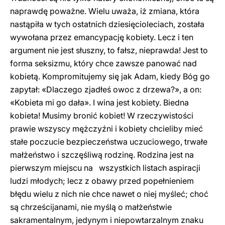
naprawdę poważne. Wielu uważa, iż zmiana, która
nastąpiła w tych ostatnich dziesięcioleciach, została
wywołana przez emancypację kobiety. Lecz i ten
argument nie jest słuszny, to fałsz, nieprawda! Jest to
forma seksizmu, który chce zawsze panować nad
kobietą. Kompromitujemy się jak Adam, kiedy Bóg go
zapytał: «Dlaczego zjadłeś owoc z drzewa?», a on:
«Kobieta mi go dała». I wina jest kobiety. Biedna
kobieta! Musimy bronić kobiet! W rzeczywistości
prawie wszyscy mężczyźni i kobiety chcieliby mieć
stałe poczucie bezpieczeństwa uczuciowego, trwałe
małżeństwo i szczęśliwą rodzinę. Rodzina jest na
pierwszym miejscu na wszystkich listach aspiracji
ludzi młodych; lecz z obawy przed popełnieniem
błędu wielu z nich nie chce nawet o niej myśleć; choć
są chrześcijanami, nie myślą o małżeństwie
sakramentalnym, jedynym i niepowtarzalnym znaku