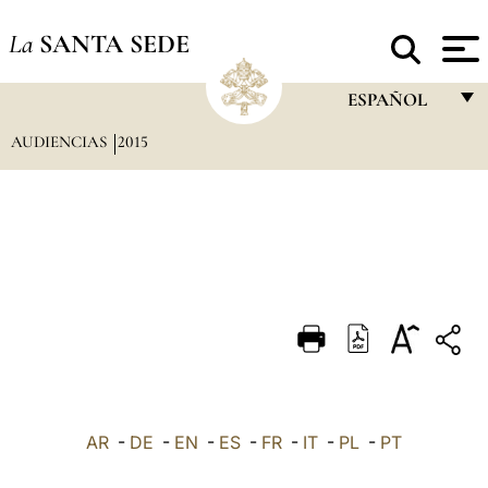
La
SANTA SEDE
ESPAÑOL
AUDIENCIAS
2015
FRANÇAIS
ENGLISH
ITALIANO
PORTUGUÊS
ESPAÑOL
DEUTSCH
POLSKI
العربيّة
AR
-
DE
-
EN
-
ES
-
FR
-
IT
-
PL
-
PT
中文