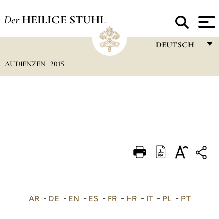
Der
HEILIGE STUHL
DEUTSCH
AUDIENZEN
2015
FRANÇAIS
ENGLISH
ITALIANO
PORTUGUÊS
ESPAÑOL
DEUTSCH
POLSKI
العربيّة
AR
-
DE
-
EN
-
ES
-
FR
-
HR
-
IT
-
PL
-
PT
中文