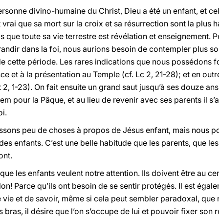
ersonne divino-humaine du Christ, Dieu a été un enfant, et cel
est vrai que sa mort sur la croix et sa résurrection sont la pl
 que toute sa vie terrestre est révélation et enseignement. 
ndir dans la foi, nous aurions besoin de contempler plus souv
e cette période. Les rares indications que nous possédons fo
e et à la présentation au Temple (cf. Lc 2, 21-28); et en outre
Mt 2, 1-23). On fait ensuite un grand saut jusqu’à ses douze a
em pour la Pâque, et au lieu de revenir avec ses parents il s
i.
issons peu de choses à propos de Jésus enfant, mais nous
 des enfants. C’est une belle habitude que les parents, que le
ont.
e les enfants veulent notre attention. Ils doivent être au cen
Non! Parce qu’ils ont besoin de se sentir protégés. Il est éga
 vie et de savoir, même si cela peut sembler paradoxal, que 
s bras, il désire que l’on s’occupe de lui et pouvoir fixer son 