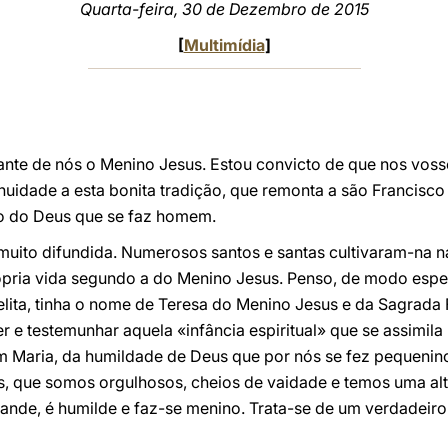
Quarta-feira, 30 de Dezembro de 2015
[
Multimídia
]
ante de nós o Menino Jesus. Estou convicto de que nos vosso
uidade a esta bonita tradição, que remonta a são Francisco 
io do Deus que se faz homem.
uito difundida. Numerosos santos e santas cultivaram-na na
pria vida segundo a do Menino Jesus. Penso, de modo espe
ita, tinha o nome de Teresa do Menino Jesus e da Sagrada F
r e testemunhar aquela «infância espiritual» que se assimil
m Maria, da humildade de Deus que por nós se fez pequenino.
s, que somos orgulhosos, cheios de vaidade e temos uma al
nde, é humilde e faz-se menino. Trata-se de um verdadeiro 