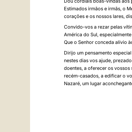
Dou cordiais boas-vindas aos p
Estimados irmãos e irmãs, o M
corações e os nossos lares, d
Convido-vos a rezar pelas víti
América do Sul, especialmente
Que o Senhor conceda alívio àq
Dirijo um pensamento especia
nestes dias vos ajude, prezado
doentes, a oferecer os vossos
recém-casados, a edificar o v
Nazaré, um lugar aconchegante