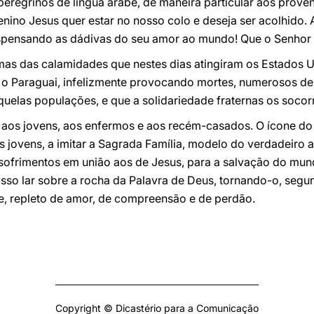
eregrinos de língua árabe, de maneira particular aos proven
enino Jesus quer estar no nosso colo e deseja ser acolhido
ispensando as dádivas do seu amor ao mundo! Que o Senhor
mas das calamidades que nestes dias atingiram os Estados U
 o Paraguai, infelizmente provocando mortes, numerosos de
uelas populações, e que a solidariedade fraternas os socor
l aos jovens, aos enfermos e aos recém-casados. O ícone d
s jovens, a imitar a Sagrada Família, modelo do verdadeiro
 sofrimentos em união aos de Jesus, para a salvação do mun
osso lar sobre a rocha da Palavra de Deus, tornando-o, seg
, repleto de amor, de compreensão e de perdão.
Copyright © Dicastério para a Comunicação