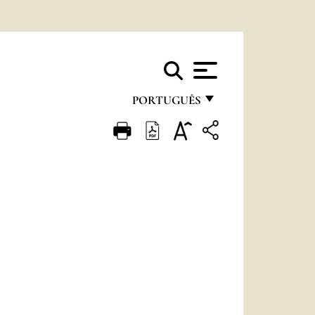
PORTUGUÊS
FRANÇAIS
ENGLISH
ITALIANO
PORTUGUÊS
ESPAÑOL
DEUTSCH
POLSKI