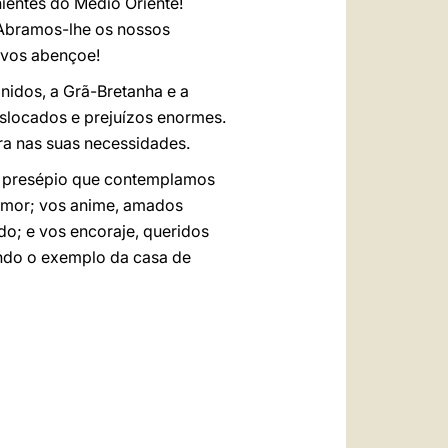
ientes do Médio Oriente!
. Abramos-lhe os nossos
 vos abençoe!
nidos, a Grã-Bretanha e a
slocados e prejuízos enormes.
ra nas suas necessidades.
o presépio que contemplamos
 amor; vos anime, amados
do; e vos encoraje, queridos
undo o exemplo da casa de