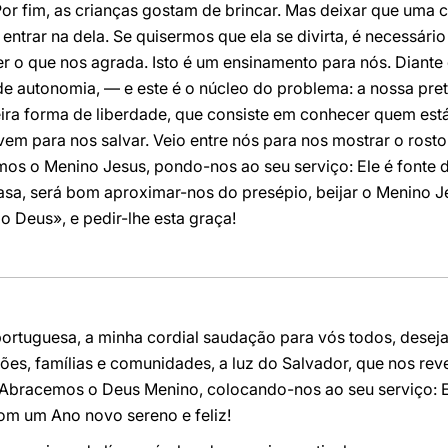
r fim, as crianças gostam de brincar. Mas deixar que uma cr
entrar na dela. Se quisermos que ela se divirta, é necessári
zer o que nos agrada. Isto é um ensinamento para nós. Dian
e autonomia, — e este é o núcleo do problema: a nossa pr
eira forma de liberdade, que consiste em conhecer quem está à
vem para nos salvar. Veio entre nós para nos mostrar o rosto
mos o Menino Jesus, pondo-nos ao seu serviço: Ele é fonte 
sa, será bom aproximar-nos do presépio, beijar o Menino Je
 Deus», e pedir-lhe esta graça!
ortuguesa, a minha cordial saudação para vós todos, dese
es, famílias e comunidades, a luz do Salvador, que nos reve
 Abracemos o Deus Menino, colocando-nos ao seu serviço: E
om um Ano novo sereno e feliz!