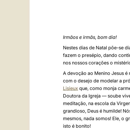
Irmãos e irmãs, bom dia!
Nestes dias de Natal põe-se di
fazem o presépio, dando contin
nos nossos corações o mistér
A devoção ao Menino Jesus é m
com o desejo de modelar a pró
Lisieux
que, como monja carmel
Doutora da Igreja — soube vive
meditação, na escola da Virge
grandioso, Deus é humilde! Nó
mesmos, nada somos! Ele, o gra
isto é bonito!