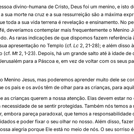
soa divino-humana de Cristo, Deus foi um menino, e isto de
 a sua morte na cruz e a sua ressurreição são a máxima exp
 toda a sua vida terrena é revelação e ensinamento. No p
na fé, deveríamos contemplar mais frequentemente o Menino 
o. As raras indicações de que dispomos fazem referência 
 sua apresentação no Templo (cf.
Lc
2, 21-28); e além disso 
o (cf.
Mt
2, 1-23). Depois, há um grande salto até à idade d
Jerusalém para a Páscoa e, em vez de voltar com os seus pa
 Menino Jesus, mas poderemos aprender muito dele se co
e os pais e os avós têm de olhar para as crianças, para aqui
e as crianças querem a nossa atenção. Elas devem estar no
 necessidade de se sentir protegidas. Também nós temos a
r, embora pareça paradoxal, que temos a responsabilidade de
idados e poder fixar o seu olhar no nosso. Além disso, fazer
ssa alegria porque Ele está no meio de nós. O seu sorriso 