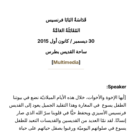
LATINE
قَدَاسَةُ البَابَا فرنسيس
المُقَابَلَةُ العَامَّةُ
30 ديسمبر / كانون أول 2015
ساحة القديس بطرس
]
Multimedia
[
Speaker:
[أيها الإخوة والأخوات، خلال هذه الأيام الميلاديّة نضع في بيوتنا
الطفل يسوع في المغارة وهذا التقليد الجميل يعود إلى القديس
فرنسيس الأسيزي ويحفظ حيًّا في قلوبنا سرّ الله الذي صار
إنسانًا. لقد نمّا العديد من القديسين والقديسات التعبد للطفل
يسوع في صلواتهم اليوميّة ورغبوا بصقل حياتهم على حياة