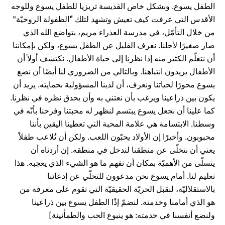
الطفل يسوع. وبشكل خاص القديسة تريزيا للطفل يسوع وللوجه
الأقدس التي عرفت كيف تعيش وتشهد لتلك "ًالطفولة الروحيّة"
من خلال التأمّل، في مدرسة العذراء مريم، بتواضع الله الذي
صار صغيرًا لأجلنا. نعرف القليل عن الطفل يسوع، ولكن بإمكاننا
أن نتعلّم الكثير منه إذا نظرنا إلى حياة الأطفال. نكتشف أولاً أن
الأطفال يريدون انتباهنا. وبالتالي من الضروري لنا أيضًا أن نضع
يسوع محورًا لحياتنا ونعرف، أن لدينا المسؤولية بحمايته. يريد أن
يكون بين ذراعينا ويرغب بأن نعتني به وأن يحدق نظره في نظرنا.
كما علينا أن نجعل يسوع يبتسم لنظهر له محبتنا وفرحنا بأنّه في
وسطنا. الابتسامة هي علامة المحبة التي تعطينا اليقين بأننا
محبوبون. وأخيرًا إن الأولاد يحبّون اللعب. ولكن أن نُلاعب طفلاً
يعني أن نتخلّى عن منطقنا لندخل في منطقه. إن أردناه أن
يتسلّى من الأهميّة بمكان أن نفهم ما هو الشيء الذي يعجبه. هذا
تعليم لنا. أمام يسوع نحن مدعوون للتخلّي عن إدعائنا
بالاستقلاليّة، لنقبل الحريّة الحقيقيّة التي تقوم على معرفة من
هو الذي أمامنا وخدمته. لنضمّ إذًا الطفل يسوع بين ذراعينا
ولنضع أنفسنا في خدمته: هو ينبوع الحب والطمأنينة]