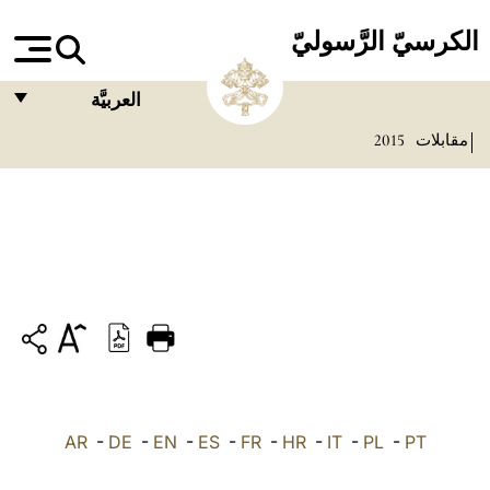
الكرسيّ الرَّسوليّ
العربيَّة
مقابلات
2015
FRANÇAIS
ENGLISH
ITALIANO
PORTUGUÊS
ESPAÑOL
DEUTSCH
POLSKI
PT
-
PL
-
IT
-
HR
-
FR
-
ES
-
EN
-
DE
العربيّة
-
AR
中文