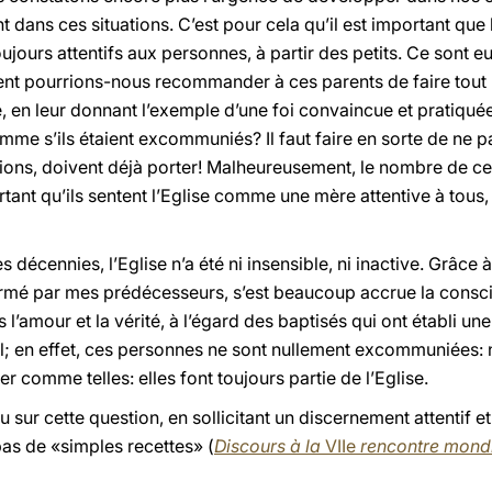
t dans ces situations. C’est pour cela qu’il est important que
oujours attentifs aux personnes, à partir des petits. Ce sont eu
ent pourrions-nous recommander à ces parents de faire tout
e, en leur donnant l’exemple d’une foi convaincue et pratiquée
me s’ils étaient excommuniés? Il faut faire en sorte de ne p
tions, doivent déjà porter! Malheureusement, le nombre de ce
rtant qu’ils sentent l’Eglise comme une mère attentive à tous,
s décennies, l’Eglise n’a été ni insensible, ni inactive. Grâc
firmé par mes prédécesseurs, s’est beaucoup accrue la consci
ans l’amour et la vérité, à l’égard des baptisés qui ont établi
; en effet, ces personnes ne sont nullement excommuniées: 
er comme telles: elles font toujours partie de l’Eglise.
u sur cette question, en sollicitant un discernement attenti
 pas de «simples recettes» (
Discours à la
VIIe
rencontre mondi