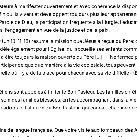
asteurs à manifester ouvertement et avec cohérence la dispon
afin qu’ils vivent et développent toujours plus leur appartenanc
 Parole de Dieu, la participation fréquente à la liturgie, l’éduc
s, l’engagement en vue de la justice et de la paix.
 (Jn 10, 11-18) résume la mission que Jésus a reçue du Père: 
modèle également pour l’Eglise, qui accueille ses enfants co
 à être toujours la maison ouverte du Père [...] — Ne fermez 
ticiper de quelque manière à la vie ecclésiale, tous peuvent
rnelle où il y a de la place pour chacun avec sa vie difficile» 
tiens sont appelés à imiter le Bon Pasteur. Les familles chrét
t soin des familles blessées, en les accompagnant dans la vi
adoptant l’attitude du Bon Pasteur, qui connaît chacune de s
ins de langue française. Que votre visite aux tombeaux des Ap