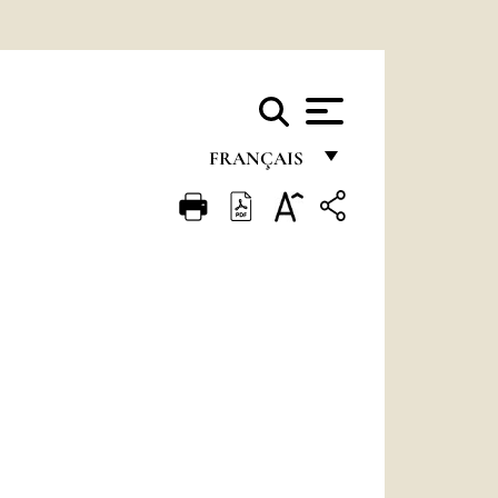
FRANÇAIS
FRANÇAIS
ENGLISH
ITALIANO
PORTUGUÊS
ESPAÑOL
DEUTSCH
POLSKI