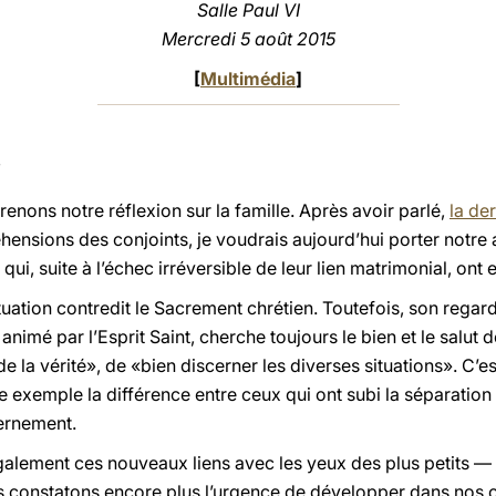
Salle Paul VI
Mercredi 5 août 2015
[
Multimédia
]
enons notre réflexion sur la famille. Après avoir parlé,
la der
nsions des conjoints, je voudrais aujourd’hui porter notre at
i, suite à l’échec irréversible de leur lien matrimonial, ont 
situation contredit le Sacrement chrétien. Toutefois, son rega
nimé par l’Esprit Saint, cherche toujours le bien et le salut
de la vérité», de «bien discerner les diverses situations». C’es
exemple la différence entre ceux qui ont subi la séparation 
cernement.
galement ces nouveaux liens avec les yeux des plus petits — 
us constatons encore plus l’urgence de développer dans nos 