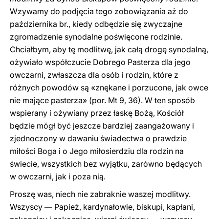
Wzywamy do podjęcia tego zobowiązania aż do
października br., kiedy odbędzie się zwyczajne
zgromadzenie synodalne poświęcone rodzinie.
Chciałbym, aby tę modlitwę, jak całą drogę synodalną,
ożywiało współczucie Dobrego Pasterza dla jego
owczarni, zwłaszcza dla osób i rodzin, które z
różnych powodów są «znękane i porzucone, jak owce
nie mające pasterza» (por. Mt 9, 36). W ten sposób
wspierany i ożywiany przez łaskę Bożą, Kościół
będzie mógł być jeszcze bardziej zaangażowany i
zjednoczony w dawaniu świadectwa o prawdzie
miłości Boga i o Jego miłosierdziu dla rodzin na
świecie, wszystkich bez wyjątku, zarówno będących
w owczarni, jak i poza nią.
Proszę was, niech nie zabraknie waszej modlitwy.
Wszyscy — Papież, kardynałowie, biskupi, kapłani,