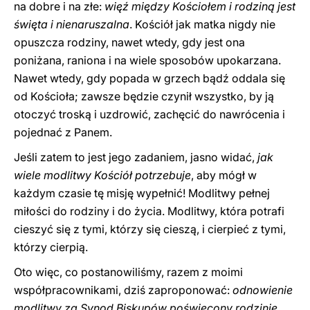
na dobre i na złe:
więź między Kościołem i rodziną jest
święta i nienaruszalna
. Kościół jak matka nigdy nie
opuszcza rodziny, nawet wtedy, gdy jest ona
poniżana, raniona i na wiele sposobów upokarzana.
Nawet wtedy, gdy popada w grzech bądź oddala się
od Kościoła; zawsze będzie czynił wszystko, by ją
otoczyć troską i uzdrowić, zachęcić do nawrócenia i
pojednać z Panem.
Jeśli zatem to jest jego zadaniem, jasno widać,
jak
wiele modlitwy Kościół potrzebuje
, aby mógł w
każdym czasie tę misję wypełnić! Modlitwy pełnej
miłości do rodziny i do życia. Modlitwy, która potrafi
cieszyć się z tymi, którzy się cieszą, i cierpieć z tymi,
którzy cierpią.
Oto więc, co postanowiliśmy, razem z moimi
współpracownikami, dziś zaproponować:
odnowienie
modlitwy za Synod Biskupów poświęcony rodzinie
.