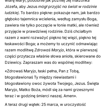
wiarę Maryi, podobnie jak później Jej małżonka
Józefa, aby Jezus
mógł przyjść na świat w rodzinie
ludzkiej
. To bardzo piękne: pokazuje nam, jak bardzo
głęboko tajemnica wcielenia, według zamysłu Boga,
zawiera nie tylko poczęcie w łonie matki, ale również
przyjęcie w prawdziwej rodzinie. Dziś chciałbym
razem z wami rozważyć piękno tej więzi, piękno tej
łaskawości Boga; a możemy to uczynić odmawiając
razem modlitwę
Zdrowaś Maryjo
, która w pierwszej
części przytacza właśnie słowa anioła, skierowane do
Dziewicy. Zapraszam was do wspólnej modlitwy:
«Zdrowaś Maryjo, łaski pełna, Pan z Tobą,
błogosławionaś Ty między niewiastami i
błogosławiony owoc żywota Twojego, Jezus. Święta
Maryjo, Matko Boża, módl się za nami grzesznymi
teraz i w godzinę śmierci naszej. Amen».
A teraz drugi wątek: 25 marca, w uroczystość