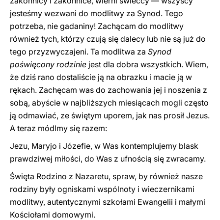
zakonnicy i zakonnice, wierni świeccy — wszyscy
jesteśmy wezwani do modlitwy za Synod. Tego
potrzeba, nie gadaniny! Zachącam do modlitwy
również tych, którzy czują się dalecy lub nie są już do
tego przyzwyczajeni. Ta modlitwa za
Synod
poświęcony rodzinie
jest dla dobra wszystkich. Wiem,
że dziś rano dostaliście ją na obrazku i macie ją w
rękach. Zachęcam was do zachowania jej i noszenia z
sobą, abyście w najbliższych miesiącach mogli często
ją odmawiać, ze świętym uporem, jak nas prosił Jezus.
A teraz módlmy się razem:
Jezu, Maryjo i Józefie, w Was kontemplujemy blask
prawdziwej miłości, do Was z ufnością się zwracamy.
Święta Rodzino z Nazaretu, spraw, by również nasze
rodziny były ogniskami wspólnoty i wieczernikami
modlitwy, autentycznymi szkołami Ewangelii i małymi
Kościołami domowymi.