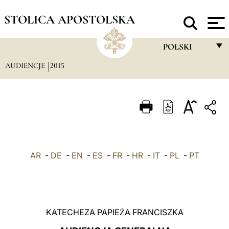
STOLICA APOSTOLSKA
POLSKI
AUDIENCJE
2015
FRANÇAIS
ENGLISH
ITALIANO
PORTUGUÊS
ESPAÑOL
AR
-
DE
-
EN
-
ES
-
FR
-
HR
-
IT
-
PL
-
PT
DEUTSCH
POLSKI
العربيّة
KATECHEZA PAPIE
A FRANCISZKA
Ż
中文