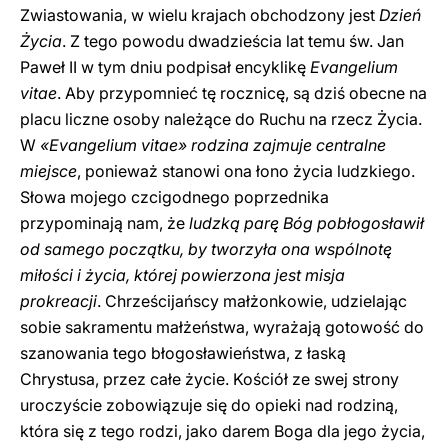
Zwiastowania, w wielu krajach obchodzony jest
Dzień
Życia
. Z tego powodu dwadzieścia lat temu św. Jan
Paweł II w tym dniu podpisał encyklikę
Evangelium
vitae
. Aby przypomnieć tę rocznicę, są dziś obecne na
placu liczne osoby należące do Ruchu na rzecz Życia.
W
«Evangelium vitae» rodzina zajmuje centralne
miejsce
, ponieważ stanowi ona łono życia ludzkiego.
Słowa mojego czcigodnego poprzednika
przypominają nam, że
ludzką parę Bóg pobłogosławił
od samego początku, by tworzyła ona wspólnotę
miłości i życia, której powierzona jest misja
prokreacji
. Chrześcijańscy małżonkowie, udzielając
sobie sakramentu małżeństwa, wyrażają gotowość do
szanowania tego błogosławieństwa, z łaską
Chrystusa, przez całe życie. Kościół ze swej strony
uroczyście zobowiązuje się do opieki nad rodziną,
która się z tego rodzi, jako darem Boga dla jego życia,