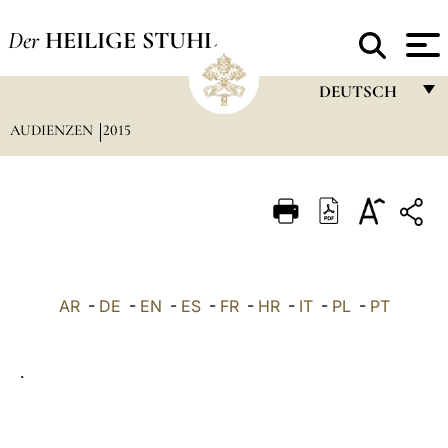
Der
HEILIGE STUHL
DEUTSCH
AUDIENZEN
2015
FRANÇAIS
ENGLISH
ITALIANO
PORTUGUÊS
ESPAÑOL
AR
-
DE
-
EN
-
ES
-
FR
-
HR
-
IT
-
PL
-
PT
DEUTSCH
POLSKI
.
العربيّة
中文