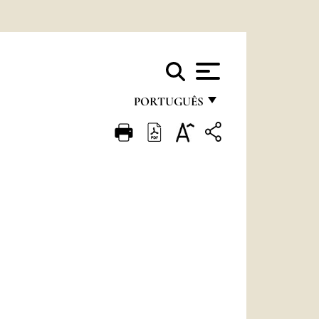
PORTUGUÊS
FRANÇAIS
ENGLISH
ITALIANO
PORTUGUÊS
ESPAÑOL
DEUTSCH
POLSKI