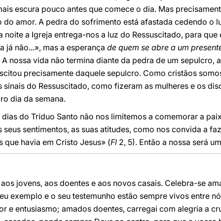
 mais escura pouco antes que comece o dia. Mas precisament
 do amor. A pedra do sofrimento está afastada cedendo o lu
a noite a Igreja entrega-nos a luz do Ressuscitado, para que
 já não...», mas a esperança
de quem se abre a um presente
 A nossa vida não termina diante da pedra de um sepulcro, 
scitou precisamente daquele sepulcro. Como cristãos somos
s sinais do Ressuscitado, como fizeram as mulheres e os di
iro dia da semana.
 dias do Tríduo Santo não nos limitemos a comemorar a pa
 seus sentimentos, as suas atitudes, como nos convida a fa
 que havia em Cristo Jesus» (
Fl
2, 5). Então a nossa será um
 aos jovens, aos doentes e aos novos casais. Celebra-se am
seu exemplo e o seu testemunho estão sempre vivos entre nó
vor e entusiasmo; amados doentes, carregai com alegria a c