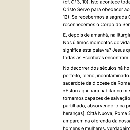
(cf.
Cl
3, 10). Isto acontece t
Cristo Servo para obedecer a
12). Se recebermos a sagrada 
reconhecemos o Corpo do Senho
E, depois de amanhã, na liturg
Nos últimos momentos de vida, 
significa esta palavra? Jesus 
todas as Escrituras encontram
No decorrer dos séculos há ho
perfeito, pleno, incontaminad
sacerdote da diocese de Roma e
«Estou aqui para habitar no me
tornamos capazes de salvação 
partilhado, absorvendo-o na pr
heranças], Città Nuova, Roma 
amparem na oferenda da nossa
homens e mulheres, verdadeiro