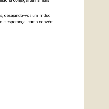
istória conjugal tenha mais
os, desejando-vos um Tríduo
ação e esperança, como convém