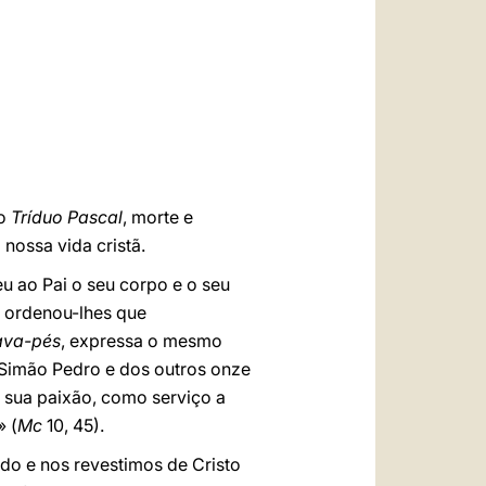
العربيّة
中文
LATINE
 o
Tríduo Pascal
, morte e
nossa vida cristã.
eu ao Pai o seu corpo e o seu
, ordenou-lhes que
ava-pés
, expressa o mesmo
 Simão Pedro e dos outros onze
a sua paixão, como serviço a
» (
Mc
10, 45).
o e nos revestimos de Cristo