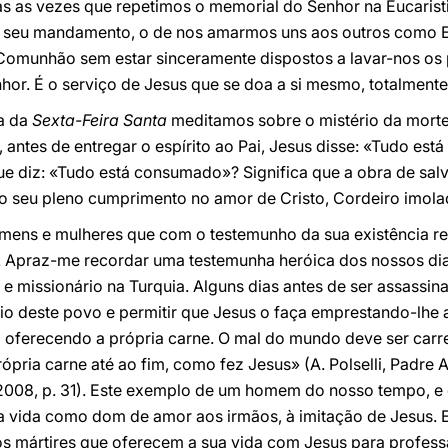
odas as vezes que repetimos o memorial do Senhor na Eucar
o seu mandamento, o de nos amarmos uns aos outros como E
Comunhão sem estar sinceramente dispostos a lavar-nos os 
r. É o serviço de Jesus que se doa a si mesmo, totalmente
ia da
Sexta-Feira Santa
meditamos sobre o mistério da morte
antes de entregar o espírito ao Pai, Jesus disse: «Tudo es
que diz: «Tudo está consumado»? Significa que a obra de sa
 o seu pleno cumprimento no amor de Cristo, Cordeiro imola
mens e mulheres que com o testemunho da sua existência re
o. Apraz-me recordar uma testemunha heróica dos nossos di
 missionário na Turquia. Alguns dias antes de ser assassin
io deste povo e permitir que Jesus o faça emprestando-lhe a
oferecendo a própria carne. O mal do mundo deve ser carr
ópria carne até ao fim, como fez Jesus» (A. Polselli, Padre
2008, p. 31). Este exemplo de um homem do nosso tempo, e 
 vida como dom de amor aos irmãos, à imitação de Jesus. 
s mártires que oferecem a sua vida com Jesus para professa