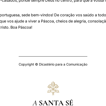
m-casados, ponde sempre Deus no centro, para que a vossa h
 portuguesa, sede bem-vindos! De coração vos saúdo a tod
que vos ajude a viver a Páscoa, cheios de alegria, consol
risto. Boa Páscoa!
Copyright © Dicastério para a Comunicação
A
SANTA SÉ