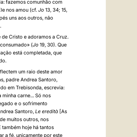
istia: fazemos comunhão com
le nos amou (cf.
Jo
13, 34; 15,
pés uns aos outros, não
.
 de Cristo e adoramos a Cruz.
tá consumado» (
Jo
19, 30). Que
lvação está completada, que
do.
flectem um raio deste amor
as, padre Andrea Santoro,
ado em Trebisonda, escrevia:
 minha carne... Só nos
egado e o sofrimento
 Andrea Santoro,
Le eredità
[As
de muitos outros, nos
E também hoje há tantos
r a fé, unicamente por este