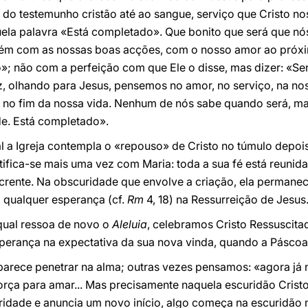
 do testemunho cristão até ao sangue, serviço que Cristo no
quela palavra «Está completado». Que bonito que será que nó
bém com as nossas boas acções, com o nosso amor ao próxi
 não com a perfeição com que Ele o disse, mas dizer: «Senh
 olhando para Jesus, pensemos no amor, no serviço, na nossa
 no fim da nossa vida. Nenhum de nós sabe quando será, m
ude. Está completado».
l a Igreja contempla o «repouso» de Cristo no túmulo depoi
ifica-se mais uma vez com Maria: toda a sua fé está reunida 
ta crente. Na obscuridade que envolve a criação, ela permane
 qualquer esperança (cf.
Rm
4, 18) na Ressurreição de Jesus
 qual ressoa de novo o
Aleluia
, celebramos Cristo Ressuscitad
sperança na expectativa da sua nova vinda, quando a Páscoa
parece penetrar na alma; outras vezes pensamos: «agora já n
orça para amar... Mas precisamente naquela escuridão Cris
ridade e anuncia um novo início, algo começa na escuridão