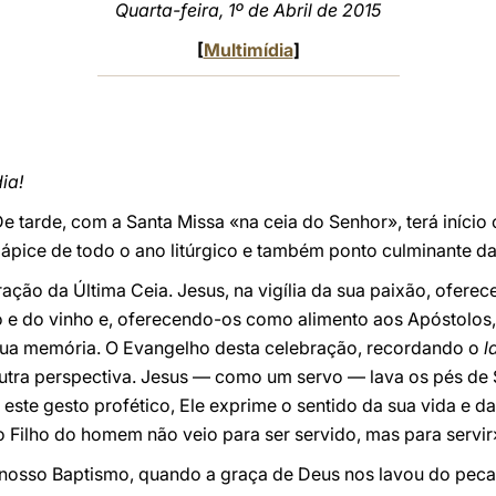
Quarta-feira, 1º de Abril de 2015
[
Multimídia
]
ia!
e tarde, com a Santa Missa «na ceia do Senhor», terá início
o ápice de todo o ano litúrgico e também ponto culminante da 
ção da Última Ceia. Jesus, na vigília da sua paixão, oferec
 e do vinho e, oferecendo-os como alimento aos Apóstolos
ua memória. O Evangelho desta celebração, recordando o
l
 outra perspectiva. Jesus — como um servo — lava os pés de
 este gesto profético, Ele exprime o sentido da sua vida e d
o Filho do homem não veio para ser servido, mas para servir
nosso Baptismo, quando a graça de Deus nos lavou do pecad