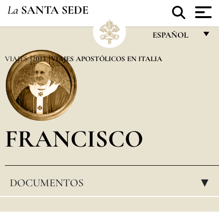
La
SANTA SEDE
ESPAÑOL
FRANÇAIS
VIAJES
2013
VIAJES APOSTÓLICOS EN ITALIA
ENGLISH
ITALIANO
PORTUGUÊS
FRANCISCO
ESPAÑOL
DEUTSCH
POLSKI
DOCUMENTOS
▸
العربيّة
中文