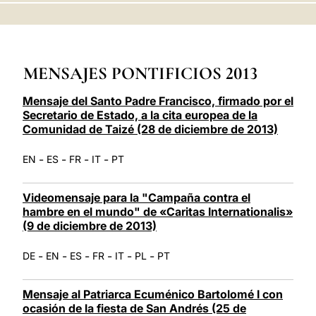
LATINE
MENSAJES PONTIFICIOS 2013
Mensaje del Santo Padre Francisco, firmado por el
Secretario de Estado, a la cita europea de la
Comunidad de Taizé (28 de diciembre de 2013)
-
-
-
-
EN
ES
FR
IT
PT
Videomensaje para la "Campaña contra el
hambre en el mundo" de «Caritas Internationalis»
(9 de diciembre de 2013)
-
-
-
-
-
-
DE
EN
ES
FR
IT
PL
PT
Mensaje al Patriarca Ecuménico Bartolomé I con
ocasión de la fiesta de San Andrés (25 de