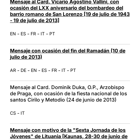
Mensaje al Card. Vicario Agostino Vallini, con
ocasión del LXX aniversario del bombardeo del
barrio romano de San Lorenzo [19 de julio de 1943
- 19 de julio de 2013]
-
-
-
-
EN
ES
FR
IT
PT
Mensaje con ocasión del fin del Ramadán (10 de
julio de 2013)
-
-
-
-
-
-
AR
DE
EN
ES
FR
IT
PT
Mensaje al Card. Dominik Duka, O.P., Arzobispo
de Praga, con ocasión de la fiesta nacional de los
santos Cirilo y Metodio (24 de junio de 2013)
-
CS
IT
Mensaje con motivo de la "Sexta Jornada de los
Jóvenes" de Lituania [Kaunas, 28-30 de junio de