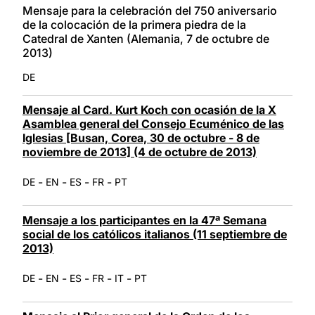
Mensaje para la celebración del 750 aniversario
de la colocación de la primera piedra de la
Catedral de Xanten (Alemania, 7 de octubre de
2013)
DE
Mensaje al Card. Kurt Koch con ocasión de la X
Asamblea general del Consejo Ecuménico de las
Iglesias [Busan, Corea, 30 de octubre - 8 de
noviembre de 2013] (4 de octubre de 2013)
-
-
-
-
DE
EN
ES
FR
PT
Mensaje a los participantes en la 47ª Semana
social de los católicos italianos (11 septiembre de
2013)
-
-
-
-
-
DE
EN
ES
FR
IT
PT