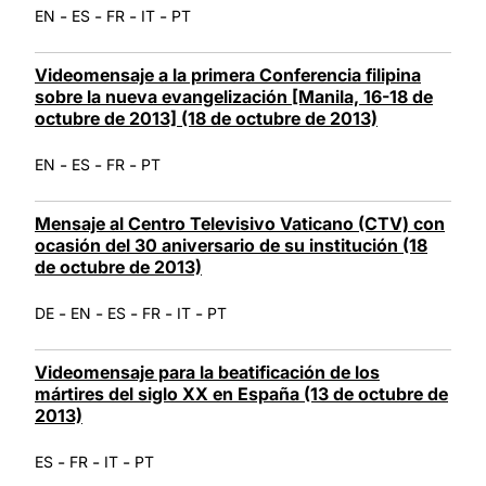
-
-
-
-
EN
ES
FR
IT
PT
Videomensaje a la primera Conferencia filipina
sobre la nueva evangelización [Manila, 16-18 de
octubre de 2013] (18 de octubre de 2013)
-
-
-
EN
ES
FR
PT
Mensaje al Centro Televisivo Vaticano (CTV) con
ocasión del 30 aniversario de su institución (18
de octubre de 2013)
-
-
-
-
-
DE
EN
ES
FR
IT
PT
Videomensaje para la beatificación de los
mártires del siglo XX en España (13 de octubre de
2013)
-
-
-
ES
FR
IT
PT