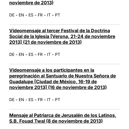
noviembre de 2013)
-
-
-
-
-
DE
EN
ES
FR
IT
PT
Videomensaje al tercer Festival de la Doctrina
Social de la Iglesia [Verona, 21-24 de noviembre
2013] (21 de noviembre de 2013)
-
-
-
-
-
DE
EN
ES
FR
IT
PT
Videomensaje a los participantes en la
peregrinación al Santuario de Nuestra Señora de
Guadalupe [Ciudad de México, 16-19 de
noviembre 2013] (16 de noviembre de 2013)
-
-
-
-
-
DE
EN
ES
FR
IT
PT
Mensaje al Patriarca de Jerusalén de los Latinos,
S.B. Fouad Twal (8 de noviembre de 2013)