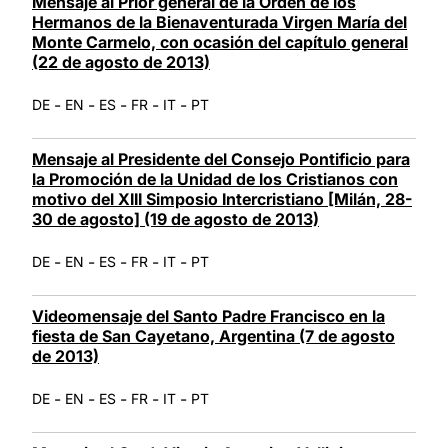
Mensaje al Prior general de la Orden de los
Hermanos de la Bienaventurada Virgen María del
Monte Carmelo, con ocasión del capítulo general
(22 de agosto de 2013)
-
-
-
-
-
DE
EN
ES
FR
IT
PT
Mensaje al Presidente del Consejo Pontificio para
la Promoción de la Unidad de los Cristianos con
motivo del XIII Simposio Intercristiano [Milán, 28-
30 de agosto] (19 de agosto de 2013)
-
-
-
-
-
DE
EN
ES
FR
IT
PT
Videomensaje del Santo Padre Francisco en la
fiesta de San Cayetano, Argentina (7 de agosto
de 2013)
-
-
-
-
-
DE
EN
ES
FR
IT
PT