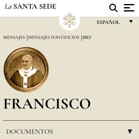
La
SANTA SEDE
ESPAÑOL
FRANÇAIS
MENSAJES
MENSAJES PONTIFICIOS
2013
ENGLISH
ITALIANO
PORTUGUÊS
ESPAÑOL
DEUTSCH
FRANCISCO
POLSKI
العربيّة
DOCUMENTOS
中文
▸