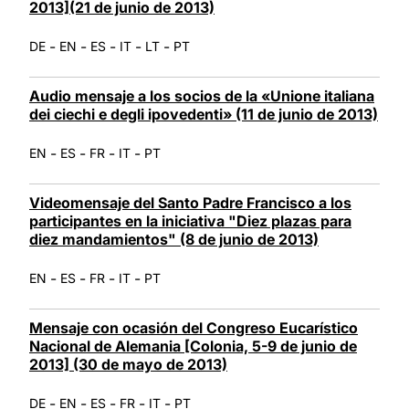
2013](21 de junio de 2013)
-
-
-
-
-
DE
EN
ES
IT
LT
PT
Audio mensaje a los socios de la «Unione italiana
dei ciechi e degli ipovedenti» (11 de junio de 2013)
-
-
-
-
EN
ES
FR
IT
PT
Videomensaje del Santo Padre Francisco a los
participantes en la iniciativa "Diez plazas para
diez mandamientos" (8 de junio de 2013)
-
-
-
-
EN
ES
FR
IT
PT
Mensaje con ocasión del Congreso Eucarístico
Nacional de Alemania [Colonia, 5-9 de junio de
2013] (30 de mayo de 2013)
-
-
-
-
-
DE
EN
ES
FR
IT
PT