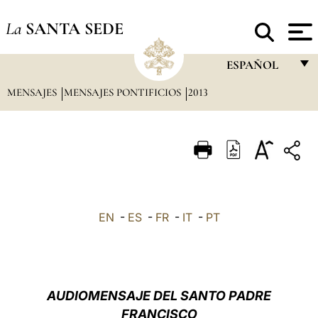
La
SANTA SEDE
ESPAÑOL
MENSAJES
MENSAJES PONTIFICIOS
2013
FRANÇAIS
ENGLISH
ITALIANO
PORTUGUÊS
ESPAÑOL
EN
-
ES
-
FR
-
IT
-
PT
DEUTSCH
POLSKI
العربيّة
AUDIOMENSAJE DEL SANTO PADRE
FRANCISCO
中文