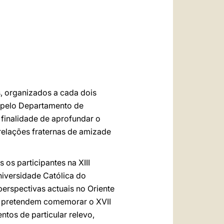
العربيّة
中文
LATINE
s, organizados a cada dois
e pelo Departamento de
 finalidade de aprofundar o
 relações fraternas de amizade
 os participantes na XIII
niversidade Católica do
perspectivas actuais no Oriente
ue pretendem comemorar o XVII
tos de particular relevo,