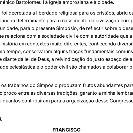
ménico Bartolomeu I à Igreja ambrosiana e à cidade.
 foi decretada a liberdade religiosa para os cristãos, abriu
maneira determinante para o nascimento da civilização euro
unidade, para o presente Simpósio, de reflectir sobre o de
e relaciona com a sociedade civil e com a autoridade que a
istória em contextos muito diferentes, conhecendo diversif
smo tempo, conservaram alguns traços fundamentais comuns
te diante da lei de Deus, a reivindicação do justo espaço de
de eclesiástica e o poder civil são chamados a colaborar p
 os trabalhos do Simpósio produzam frutos abundantes par
cíproco entre as diversas tradições, garanto a minha lembr
 quantos contribuíram para a organização desse Congresso
3.
FRANCISCO