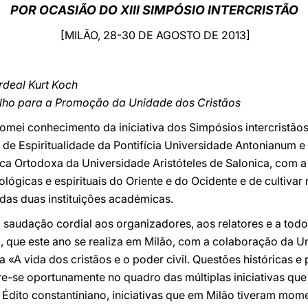
POR OCASIÃO DO XIII SIMPÓSIO INTERCRISTÃO
[MILÃO, 28-30 DE AGOSTO DE 2013]
deal Kurt Koch
elho para a Promoção da Unidade dos Cristãos
 tomei conhecimento da iniciativa dos Simpósios intercristão
o de Espiritualidade da Pontifícia Universidade Antonianum 
ca Ortodoxa da Universidade Aristóteles de Salonica, com a
lógicas e espirituais do Oriente e do Ocidente e de cultivar
das duas instituições académicas.
a saudação cordial aos organizadores, aos relatores e a todos
a, que este ano se realiza em Milão, com a colaboração da U
«A vida dos cristãos e o poder civil. Questões históricas e 
ere-se oportunamente no quadro das múltiplas iniciativas q
dito constantiniano, iniciativas que em Milão tiveram momen