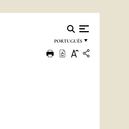
PORTUGUÊS
FRANÇAIS
ENGLISH
ITALIANO
PORTUGUÊS
ESPAÑOL
DEUTSCH
POLSKI