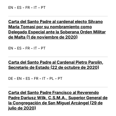
-
-
-
-
EN
ES
FR
IT
PT
Carta del Santo Padre al cardenal electo Silvano
Maria Tomasi por su nombramiento como
Delegado Especial ante la Soberana Orden Militar
de Malta (1 de noviembre de 2020)
-
-
-
-
EN
ES
FR
IT
PT
Carta del Santo Padre al Cardenal Pietro Parolin,
Secretario de Estado (22 de octubre de 2020)
-
-
-
-
-
-
DE
EN
ES
FR
IT
PL
PT
Carta del Santo Padre Francisco al Reverendo
Padre Dariusz Wilk, C.S.M.A., Superior General de
la Congregación de San Miguel Arcángel (29 de
julio de 2020)