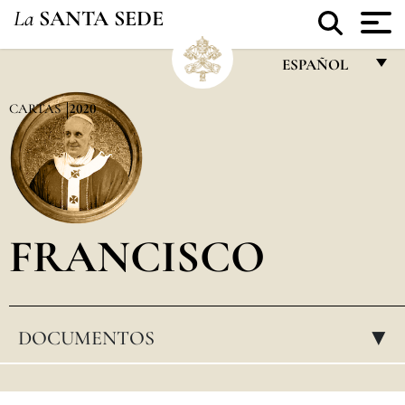
La
SANTA SEDE
ESPAÑOL
FRANÇAIS
CARTAS
2020
ENGLISH
ITALIANO
PORTUGUÊS
FRANCISCO
ESPAÑOL
DEUTSCH
POLSKI
DOCUMENTOS
▸
العربيّة
中文