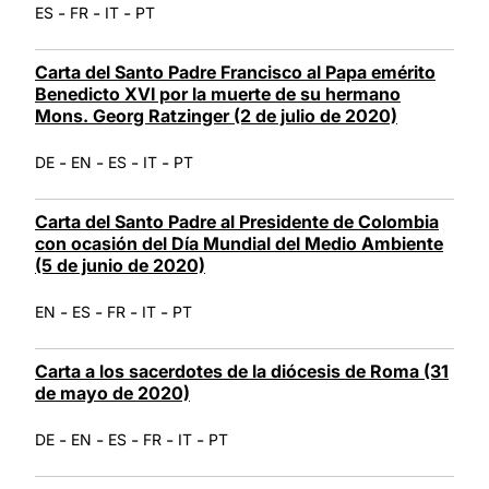
-
-
-
ES
FR
IT
PT
Carta del Santo Padre Francisco al Papa emérito
Benedicto XVI por la muerte de su hermano
Mons. Georg Ratzinger (2 de julio de 2020)
-
-
-
-
DE
EN
ES
IT
PT
Carta del Santo Padre al Presidente de Colombia
con ocasión del Día Mundial del Medio Ambiente
(5 de junio de 2020)
-
-
-
-
EN
ES
FR
IT
PT
Carta a los sacerdotes de la diócesis de Roma (31
de mayo de 2020)
-
-
-
-
-
DE
EN
ES
FR
IT
PT