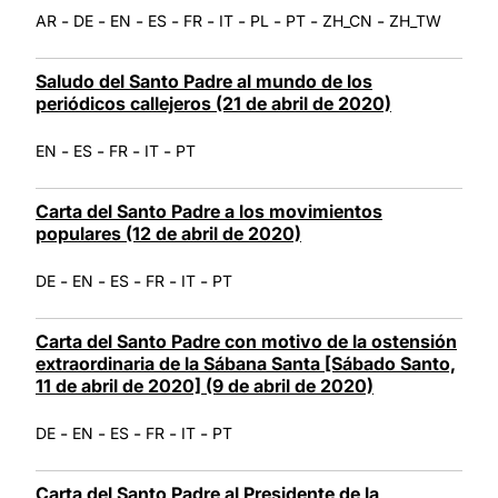
-
-
-
-
-
-
-
-
-
AR
DE
EN
ES
FR
IT
PL
PT
ZH_CN
ZH_TW
Saludo del Santo Padre al mundo de los
periódicos callejeros (21 de abril de 2020)
-
-
-
-
EN
ES
FR
IT
PT
Carta del Santo Padre a los movimientos
populares (12 de abril de 2020)
-
-
-
-
-
DE
EN
ES
FR
IT
PT
Carta del Santo Padre con motivo de la ostensión
extraordinaria de la Sábana Santa [Sábado Santo,
11 de abril de 2020] (9 de abril de 2020)
-
-
-
-
-
DE
EN
ES
FR
IT
PT
Carta del Santo Padre al Presidente de la