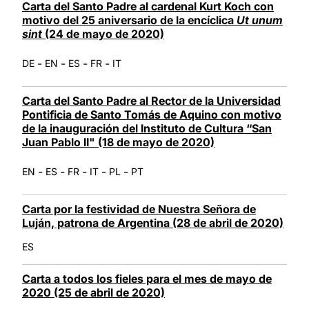
Carta del Santo Padre al cardenal Kurt Koch con
motivo del 25 aniversario de la encíclica
Ut unum
sint
(24 de mayo de 2020)
-
-
-
-
DE
EN
ES
FR
IT
Carta del Santo Padre al Rector de la Universidad
Pontificia de Santo Tomás de Aquino con motivo
de la inauguración del Instituto de Cultura “San
Juan Pablo II" (18 de mayo de 2020)
-
-
-
-
-
EN
ES
FR
IT
PL
PT
Carta por la festividad de Nuestra Señora de
Luján, patrona de Argentina (28 de abril de 2020)
ES
Carta a todos los fieles para el mes de mayo de
2020 (25 de abril de 2020)