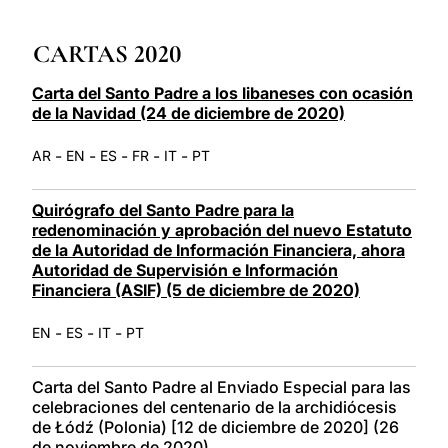
LATINE
CARTAS 2020
Carta del Santo Padre a los libaneses con ocasión
de la Navidad (24 de diciembre de 2020)
-
-
-
-
-
AR
EN
ES
FR
IT
PT
Quirógrafo del Santo Padre para la
redenominación y aprobación del nuevo Estatuto
de la Autoridad de Información Financiera, ahora
Autoridad de Supervisión e Información
Financiera (ASIF) (5 de diciembre de 2020)
-
-
-
EN
ES
IT
PT
Carta del Santo Padre al Enviado Especial para las
celebraciones del centenario de la archidiócesis
de Łódź (Polonia) [12 de diciembre de 2020] (26
de noviembre de 2020)