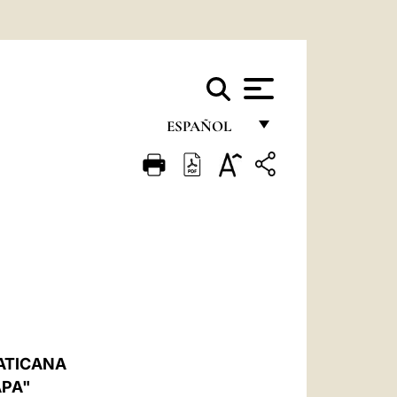
ESPAÑOL
FRANÇAIS
ENGLISH
ITALIANO
PORTUGUÊS
ESPAÑOL
DEUTSCH
VATICANA
POLSKI
APA"