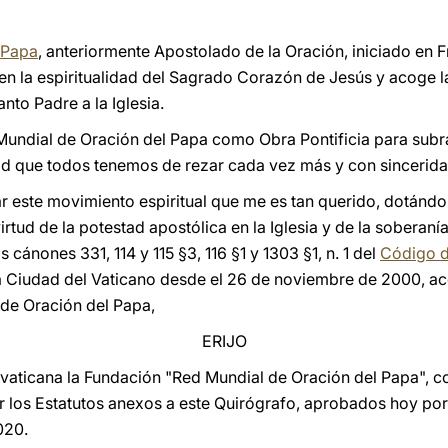
 Papa
, anteriormente Apostolado de la Oración, iniciado en Fr
a en la espiritualidad del Sagrado Corazón de Jesús y acoge 
nto Padre a la Iglesia.
 Mundial de Oración del Papa como Obra Pontificia para subra
ad que todos tenemos de rezar cada vez más y con sincerid
ar este movimiento espiritual que me es tan querido, dotánd
irtud de la potestad apostólica en la Iglesia y de la soberaní
 cánones 331, 114 y 115 §3, 116 §1 y 1303 §1, n. 1 del
Código 
la Ciudad del Vaticano desde el 26 de noviembre de 2000, ac
 de Oración del Papa,
ERIJO
 vaticana la Fundación "Red Mundial de Oración del Papa", co
r los Estatutos anexos a este Quirógrafo, aprobados hoy por 
020.