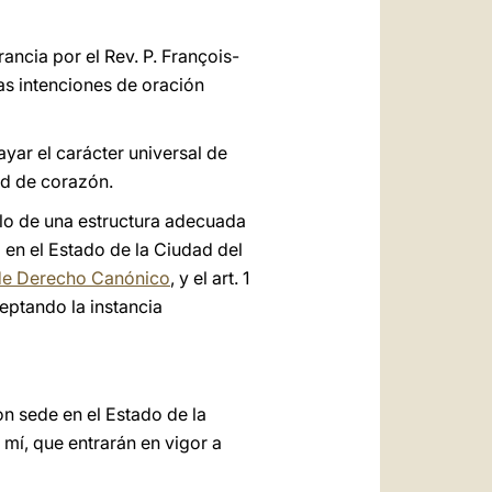
العربيّة
中文
ancia por el Rev. P. François-
las intenciones de oración
LATINE
yar el carácter universal de
ad de corazón.
olo de una estructura adecuada
a en el Estado de la Ciudad del
de Derecho Canónico
, y el art. 1
eptando la instancia
n sede en el Estado de la
mí, que entrarán en vigor a