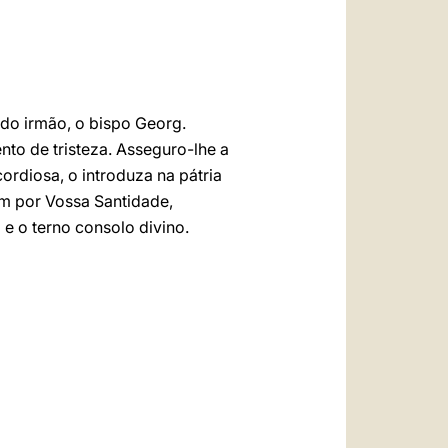
العربيّة
中文
LATINE
do irmão, o bispo Georg.
to de tristeza. Asseguro-lhe a
ordiosa, o introduza na pátria
ém por Vossa Santidade,
 e o terno consolo divino.