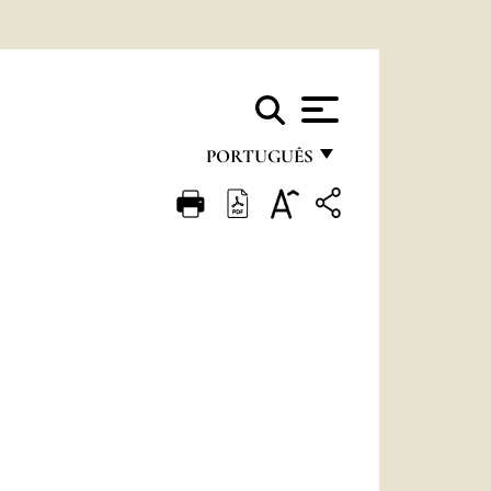
PORTUGUÊS
FRANÇAIS
ENGLISH
ITALIANO
PORTUGUÊS
ESPAÑOL
DEUTSCH
POLSKI