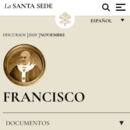
La
SANTA SEDE
ESPAÑOL
FRANÇAIS
DISCURSOS
2020
NOVIEMBRE
ENGLISH
ITALIANO
PORTUGUÊS
ESPAÑOL
DEUTSCH
FRANCISCO
POLSKI
العربيّة
DOCUMENTOS
中文
▸