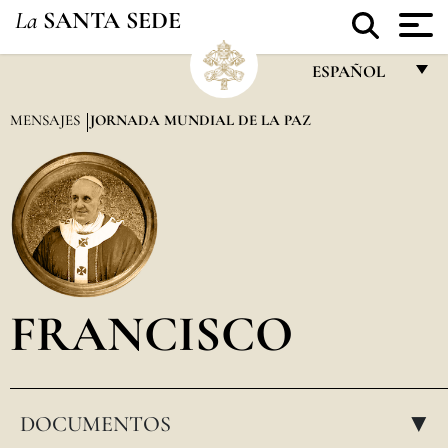
La
SANTA SEDE
ESPAÑOL
FRANÇAIS
MENSAJES
JORNADA MUNDIAL DE LA PAZ
ENGLISH
ITALIANO
PORTUGUÊS
ESPAÑOL
DEUTSCH
FRANCISCO
POLSKI
العربيّة
DOCUMENTOS
中文
▸