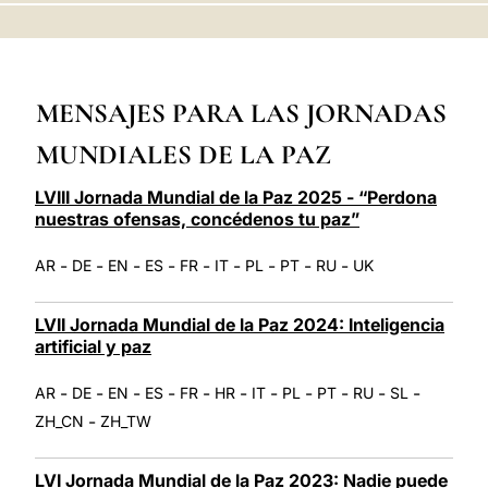
LATINE
MENSAJES PARA LAS JORNADAS
MUNDIALES DE LA PAZ
LVIII Jornada Mundial de la Paz 2025 - “Perdona
nuestras ofensas, concédenos tu paz”
-
-
-
-
-
-
-
-
-
AR
DE
EN
ES
FR
IT
PL
PT
RU
UK
LVII Jornada Mundial de la Paz 2024: Inteligencia
artificial y paz
-
-
-
-
-
-
-
-
-
-
-
AR
DE
EN
ES
FR
HR
IT
PL
PT
RU
SL
-
ZH_CN
ZH_TW
LVI Jornada Mundial de la Paz 2023: Nadie puede