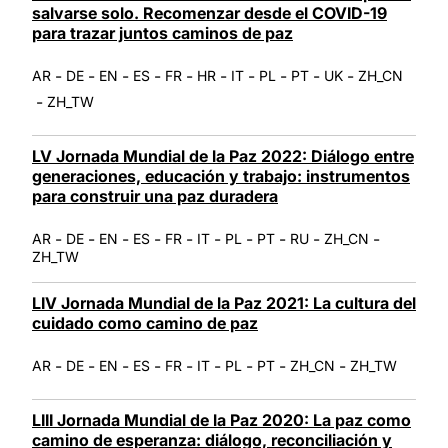
salvarse solo. Recomenzar desde el COVID-19
para trazar juntos caminos de paz
-
-
-
-
-
-
-
-
-
-
AR
DE
EN
ES
FR
HR
IT
PL
PT
UK
ZH_CN
-
ZH_TW
LV Jornada Mundial de la Paz 2022: Diálogo entre
generaciones, educación y trabajo: instrumentos
para construir una paz duradera
-
-
-
-
-
-
-
-
-
-
AR
DE
EN
ES
FR
IT
PL
PT
RU
ZH_CN
ZH_TW
LIV Jornada Mundial de la Paz 2021: La cultura del
cuidado como camino de paz
-
-
-
-
-
-
-
-
-
AR
DE
EN
ES
FR
IT
PL
PT
ZH_CN
ZH_TW
LIII Jornada Mundial de la Paz 2020: La paz como
camino de esperanza: diálogo, reconciliación y