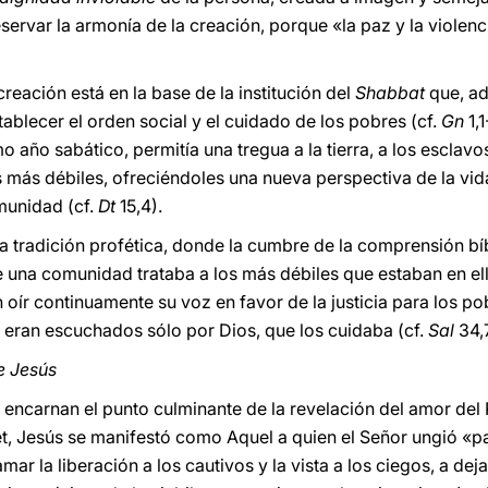
eservar la armonía de la creación, porque «la paz y la violen
reación está en la base de la institución del
Shabbat
que, ad
tablecer el orden social y el cuidado de los pobres (cf.
Gn
1,
o año sabático, permitía una tregua a la tierra, a los esclav
s más débiles, ofreciéndoles una nueva perspectiva de la vid
munidad (cf.
Dt
15,4).
 tradición profética, donde la cumbre de la comprensión bíbli
 una comunidad trataba a los más débiles que estaban en ell
an oír continuamente su voz en favor de la justicia para los po
, eran escuchados sólo por Dios, que los cuidaba (cf.
Sal
34,7
e Jesús
s encarnan el punto culminante de la revelación del amor del
et, Jesús se manifestó como Aquel a quien el Señor ungió «pa
ar la liberación a los cautivos y la vista a los ciegos, a dej