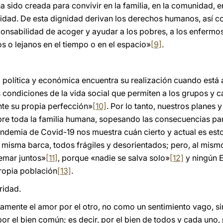
 ha sido creada para convivir en la familia, en la comunidad, 
idad. De esta dignidad derivan los derechos humanos, así c
ponsabilidad de acoger y ayudar a los pobres, a los enfermo
s o lejanos en el tiempo o en el espacio»
[9]
.
 política y económica encuentra su realización cuando está a
s condiciones de la vida social que permiten a los grupos y
nte su propia perfección»
[10]
. Por lo tanto, nuestros planes
obre toda la familia humana, sopesando las consecuencias p
andemia de Covid-19 nos muestra cuán cierto y actual es es
misma barca, todos frágiles y desorientados; pero, al mism
emar juntos»
[11]
, porque «nadie se salva solo»
[12]
y ningún E
ropia población
[13]
.
ridad.
tamente el amor por el otro, no como un sentimiento vago, 
r el bien común; es decir, por el bien de todos y cada uno