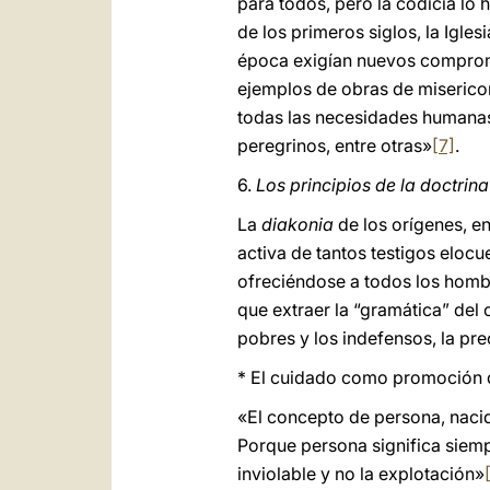
para todos, pero la codicia lo
de los primeros siglos, la Igles
época exigían nuevos compromis
ejemplos de obras de misericor
todas las necesidades humanas:
peregrinos, entre otras»
[7]
.
6.
Los principios de la doctrin
La
diakonia
de los orígenes, en
activa de tantos testigos elocue
ofreciéndose a todos los hombr
que extraer la “gramática” del
pobres y los indefensos, la pr
* El cuidado como promoción d
«El concepto de persona, naci
Porque persona significa siempr
inviolable y no la explotación»