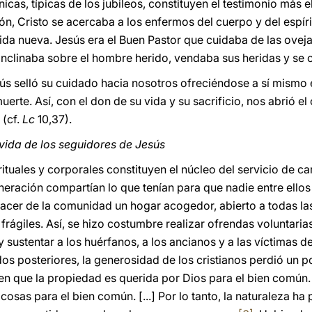
icas, típicas de los jubileos, constituyen el testimonio más 
ón, Cristo se acercaba a los enfermos del cuerpo y del espír
ida nueva. Jesús era el Buen Pastor que cuidaba de las oveja
inclinaba sobre el hombre herido, vendaba sus heridas y se 
sús selló su cuidado hacia nosotros ofreciéndose a sí mismo 
uerte. Así, con el don de su vida y su sacrificio, nos abrió e
 (cf.
Lc
10,37).
 vida de los seguidores de Jesús
tuales y corporales constituyen el núcleo del servicio de cari
eneración compartían lo que tenían para que nadie entre ello
acer de la comunidad un hogar acogedor, abierto a todas las
rágiles. Así, se hizo costumbre realizar ofrendas voluntaria
y sustentar a los huérfanos, a los ancianos y a las víctimas 
os posteriores, la generosidad de los cristianos perdió un
n en que la propiedad es querida por Dios para el bien común
 cosas para el bien común. [...] Por lo tanto, la naturaleza