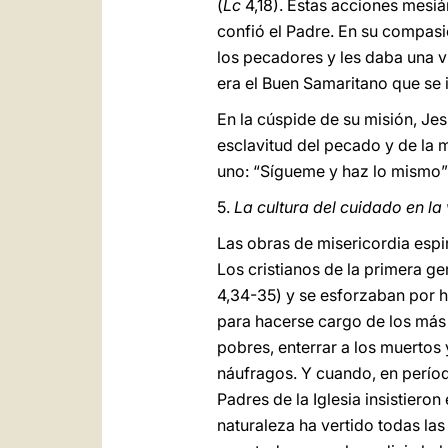
(
Lc
4,18). Estas acciones mesián
confió el Padre. En su compasi
los pecadores y les daba una v
era el Buen Samaritano que se 
En la cúspide de su misión, Je
esclavitud del pecado y de la m
uno: “Sígueme y haz lo mismo”
5.
La cultura del cuidado en la
Las obras de misericordia espiri
Los cristianos de la primera g
4,34-35) y se esforzaban por h
para hacerse cargo de los más f
pobres, enterrar a los muertos 
náufragos. Y cuando, en períod
Padres de la Iglesia insistiero
naturaleza ha vertido todas las