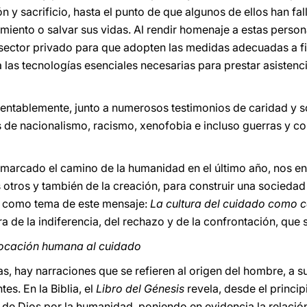
 y sacrificio, hasta el punto de que algunos de ellos han fa
rimiento o salvar sus vidas. Al rendir homenaje a estas pers
l sector privado para que adopten las medidas adecuadas a fi
 las tecnologías esenciales necesarias para prestar asistenc
entablemente, junto a numerosos testimonios de caridad y s
de nacionalismo, racismo, xenofobia e incluso guerras y co
 marcado el camino de la humanidad en el último año, nos e
 otros y también de la creación, para construir una socieda
do como tema de este mensaje:
La cultura del cuidado como 
ra de la indiferencia, del rechazo y de la confrontación, que 
vocación humana al cuidado
s, hay narraciones que se refieren al origen del hombre, a s
es. En la Biblia, el
Libro del Génesis
revela, desde el princip
 de Dios por la humanidad, poniendo en evidencia la relación