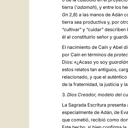
tierra (’
adamah
), y entre los h
Gn
2,8) a las manos de Adán co
tierra sea productiva y, por o
“cultivar” y “cuidar” describen
él al constituirlo señor y guard
El nacimiento de Caín y Abel d
por Caín en términos de
protec
Dios: «¿Acaso yo soy
guardiá
estos relatos tan antiguos, ca
relacionado, y que el auténtico
de la fraternidad, la justicia y 
3.
Dios Creador, modelo del c
La Sagrada Escritura presenta 
especialmente de Adán, de Eva 
que cometió, recibió como do
Este hecho, si bien confirma la