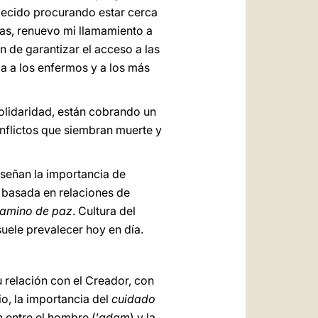
llecido procurando estar cerca
onas, renuevo mi llamamiento a
n de garantizar el acceso a las
ia a los enfermos y a los más
olidaridad, están cobrando un
nflictos que siembran muerte y
nseñan la importancia de
d basada en relaciones de
camino de paz
. Cultura del
suele prevalecer hoy en día.
u relación con el Creador, con
io, la importancia del
cuidado
 entre el hombre (’
adam
) y la