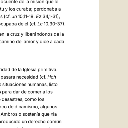
elocuente de la misión que le
itu y los curaba; perdonaba a
s (cf.
Jn
10,11-18;
Ez
34,1-31);
ocupaba de él (cf.
Lc
10,30-37).
en la cruz y liberándonos de la
l camino del amor y dice a cada
dad de la Iglesia primitiva.
s pasara necesidad (cf.
Hch
 situaciones humanas, listo
s para dar de comer a los
de desastres, como los
 poco de dinamismo, algunos
. Ambrosio sostenía que «la
 ha producido un derecho común