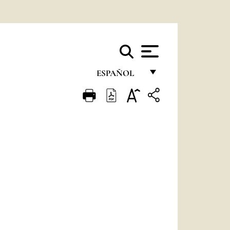
ESPAÑOL
FRANÇAIS
ENGLISH
ITALIANO
PORTUGUÊS
ESPAÑOL
DEUTSCH
POLSKI