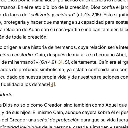
ermanos. En el relato bíblico de la creación, Dios confía el jar
n la tarea de “
cultivarlo y cuidarlo
” (cf.
Gn
2,15). Esto signif
tro, protegerla y hacer que mantenga su capacidad para sosten
 la relación de Adán con su casa-jardín e indican también la
ián de toda la creación.
io origen a una historia de hermanos, cuya relación sería 
ción
o
custodia
. Caín, después de matar a su hermano Abel, 
n
de mi hermano?» (
Gn
4,9)
[3]
. Sí, ciertamente. Caín era el 
rgados de profundo simbolismo, ya estaba contenida una conv
 cuidado de nuestra propia vida y de nuestras relaciones con
la fidelidad a los demás»
[4]
.
uidado
a Dios no sólo como Creador, sino también como Aquel que c
y de sus hijos. El mismo Caín, aunque cayera sobre él el pes
n del Creador una
señal de protección
para que su vida fuer
dignidad inviolable
de la persona, creada a imagen y semej