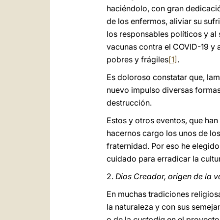
haciéndolo, con gran dedicación
de los enfermos, aliviar su suf
los responsables políticos y a
vacunas contra el COVID-19 y a
pobres y frágiles
[1]
.
Es doloroso constatar que, lam
nuevo impulso diversas formas 
destrucción.
Estos y otros eventos, que han
hacernos cargo los unos de los
fraternidad. Por eso he elegi
cuidado para erradicar la cultu
2.
Dios Creador, origen de la 
En muchas tradiciones religiosa
la naturaleza y con sus semejant
o de la
custodia
en el proyecto