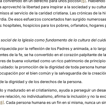
 ha convertido en un derecho para unos pocos»
[6]
. Habiendo
ia aprovechó la libertad para inspirar a la sociedad y su cult
os al servicio de la caridad cristiana. Las crónicas de la h
dia. De esos esfuerzos concertados han surgido numerosas in
 hospitales, hospicios para los pobres, orfanatos, hogares p
a social de la Iglesia como fundamento de la cultura del cui
riquecida por la reflexión de los Padres y animada, a lo largo
ntes de la fe, se ha convertido en el corazón palpitante de la 
es de buena voluntad como un rico patrimonio de principios, 
 cuidado: la promoción de la dignidad de toda persona humana
eocupación por el bien común y la salvaguardia de la creació
e la dignidad y de los derechos de la persona.
do y madurado en el cristianismo, ayuda a perseguir un des
e relación, no individualismo, afirma la inclusión y no la exc
[8]
. Cada persona humana es un fin en sí misma, nunca un si