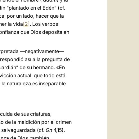
dín “plantado en el Edén” (cf.
ica, por un lado, hacer que la
er la vida
[2]
. Los verbos
 confianza que Dios deposita en
interpretada —negativamente—
respondió así a la pregunta de
“guardián” de su hermano. «En
icción actual: que todo está
 la naturaleza es inseparable
uida de sus criaturas,
o de la maldición por el crimen
a salvaguardada (cf.
Gn
4,15).
anza de Dios, también