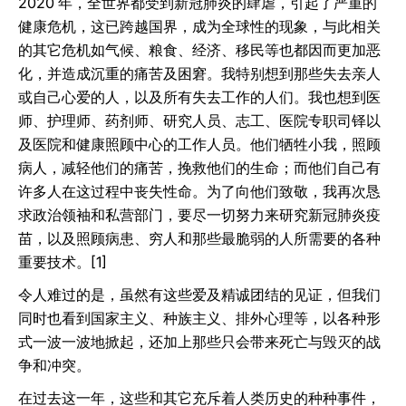
2020 年，全世界都受到新冠肺炎的肆虐，引起了严重的
健康危机，这已跨越国界，成为全球性的现象，与此相关
的其它危机如气候、粮食、经济、移民等也都因而更加恶
化，并造成沉重的痛苦及困窘。我特别想到那些失去亲人
或自己心爱的人，以及所有失去工作的人们。我也想到医
师、护理师、药剂师、研究人员、志工、医院专职司铎以
及医院和健康照顾中心的工作人员。他们牺牲小我，照顾
病人，减轻他们的痛苦，挽救他们的生命；而他们自己有
许多人在这过程中丧失性命。为了向他们致敬，我再次恳
求政治领袖和私营部门，要尽一切努力来研究新冠肺炎疫
苗，以及照顾病患、穷人和那些最脆弱的人所需要的各种
重要技术。[1]
令人难过的是，虽然有这些爱及精诚团结的见证，但我们
同时也看到国家主义、种族主义、排外心理等，以各种形
式一波一波地掀起，还加上那些只会带来死亡与毁灭的战
争和冲突。
在过去这一年，这些和其它充斥着人类历史的种种事件，