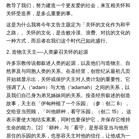
教导了我们，努力建造一个更友爱的社会，来互相关怀和
关怀受造界，是多么重要的事。
这是为什么我将今年文告主题定为「关怀的文化作为和平
之路」。关怀的文化，是击败冷漠、浪费、对抗的文化的
一种方式，而后者在我们这个时代已如此盛行。
2. 造物主天主──人类蒙召关怀的起源
许多宗教传说都叙述人类的起源，以及他们与造物主、自
然界及与同胞人类的关系。在圣经里，创世纪从最初几页
开始就显示出，关怀或保护天主对人类计划的重要性。它
强调了人（’adam）与大地（’adamah）之间的关系，以
及我们自己身为弟兄姊妹间的关系。按圣经所叙述的创造
故事，天主在「伊甸种植了一个乐园」（参：创二 8），
交给亚当照顾，「叫他耕种，看守乐园」（创二 15）。这
表示要使大地结实累累，同时也要保护它，并保存它维持
生命的能力。[2] 「耕种」与「看守」是形容亚当与他所
居住的乐园的关系，也形容天主对他的信任，让他成为一