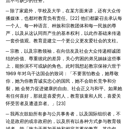
且不可缺少的任务。
─ 除了家庭外，学校及大学，在某方面来讲，还有大众传
播媒体，也都对教育负有责任。[22] 他们都蒙召去承认每
一个人、每一种语言、种族和宗教团体和每一民族的尊
严，以及从这认同而产生的基本权利，以此作基础来传递
一套价值观。教育是建立一个更公义更友爱社会的支柱。
─ 宗教，以及宗教领袖，在向信友及社会大众传递精诚团
结的价值、尊重彼此的差异，关心穷困的弟兄姊妹这些事
上，能扮演不可或缺的角色。此时我想起教宗保禄六世于
1969 年对乌干达国会的致词：「不要害怕教会，她尊敬
你，她为你教育诚实忠心的国民，她不会助长竞争和分
裂，她 会努力促进健康的自由、社会正义与和平。如果她
有任何喜好，那就是喜爱穷人，教育孩童和人民，喜爱关
怀受苦者及遭遗弃者。」[23]
─ 我再次鼓励所有参与公共事务者，以及国际组织者，不
论是政府的或非政府的，以及所有以各种方式参与教育领
域者，能「致力于更加开放和相容并蓄的教育，其中包