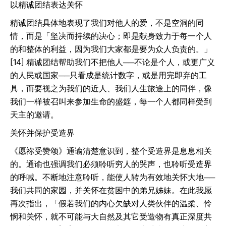
以精诚团结表达关怀
精诚团结具体地表现了我们对他人的爱，不是空洞的同
情，而是「坚决而持续的决心；即是献身致力于每一个人
的和整体的利益，因为我们大家都是要为众人负责的。」
[14] 精诚团结帮助我们不把他人──不论是个人，或更广义
的人民或国家──只看成是统计数字，或是用完即弃的工
具，而要视之为我们的近人、我们人生旅途上的同伴，像
我们一样被召叫来参加生命的盛筵，每一个人都同样受到
天主的邀请。
关怀并保护受造界
《愿祢受赞颂》通谕清楚意识到，整个受造界是息息相关
的。通谕也强调我们必须聆听穷人的哭声，也聆听受造界
的呼喊。不断地注意聆听，能使人转为有效地关怀大地──
我们共同的家园，并关怀在贫困中的弟兄姊妹。在此我愿
再次指出，「假若我们的内心欠缺对人类伙伴的温柔、怜
悯和关怀，就不可能与大自然及其它受造物有真正深度共