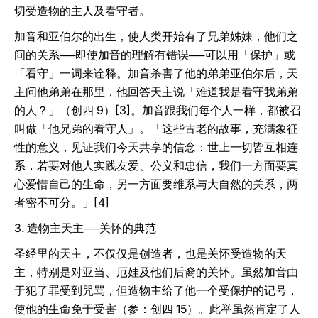
切受造物的主人及看守者。
加音和亚伯尔的出生，使人类开始有了兄弟姊妹，他们之
间的关系──即使加音的理解有错误──可以用「保护」或
「看守」一词来诠释。加音杀害了他的弟弟亚伯尔后，天
主问他弟弟在那里，他回答天主说「难道我是看守我弟弟
的人？」（创四 9）[3]。加音跟我们每个人一样，都被召
叫做「他兄弟的看守人」。「这些古老的故事，充满象征
性的意义，见证我们今天共享的信念：世上一切皆互相连
系，若要对他人实践友爱、公义和忠信，我们一方面要真
心爱惜自己的生命，另一方面要维系与大自然的关系，两
者密不可分。」[4]
3. 造物主天主──关怀的典范
圣经里的天主，不仅仅是创造者，也是关怀受造物的天
主，特别是对亚当、厄娃及他们后裔的关怀。虽然加音由
于犯了罪受到咒骂，但造物主给了他一个受保护的记号，
使他的生命免于受害（参：创四 15）。此举虽然肯定了人