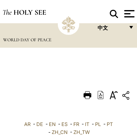
The
HOLY SEE
中文
WORLD DAY OF PEACE
FRANÇAIS
ENGLISH
ITALIANO
PORTUGUÊS
ESPAÑOL
DEUTSCH
POLSKI
العربيّة
AR
-
DE
-
EN
-
ES
-
FR
-
IT
-
PL
-
PT
-
ZH_CN
-
ZH_TW
中文