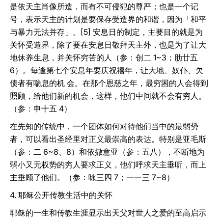
是依天主肖像所造，而有不可侵犯的尊严；也是一个记
号，表示天主的计划是要保存受造界的和谐，因为「和平
与暴力无法并存」。[5] 安息日的制定，主要目的就是为
关怀受造界，除了要在安息日敬拜天主外，也是为了让大
地休养生息，并关怀穷苦的人（参：创二 1~3；肋廿五
6）。每逢第七个安息年要庆祝禧年，让大地、奴仆、欠
债者有喘息的机 会。在那个恩慈之年，最穷困的人会得到
照顾，给他们新的机会，这样，他们中间就不会有穷人。
（参：申十五 4）
在先知的传统中，一个团体如何对待他们当中的最弱势
者，可以看出圣经里对正义最崇高的表达。特别是亚毛斯
（参：二 6~8、8）和依撒意亚（参：五八），不断地为
弱小又无权势的穷人要求正义，他们呼求天主垂听，而上
主垂顾了他们。（参：咏三四 7；一一三 7~8）
4. 耶稣公开传教生活中的关怀
耶稣的一生和传教生涯显示出天父对世人之爱的至高启示