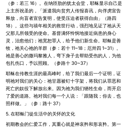
（参：若三 16）。在纳匝肋的犹太会堂，耶稣显示自己是
上主所祝圣的，「派遣我向贫穷人传报喜讯，向俘虏宣告
释放，向盲者宣告复明，使受压迫者获得自由」（路四
18）。这些与禧年相关的救世行动，强烈地见证了祂从天
父那儿所领受的使命。基督满怀怜悯地接近病患的身心
灵，治愈他们；祂宽恕罪人，给予他们新生命。耶稣是善
牧，祂关心祂的羊群（参：若十 11~18；厄卅四 1~31）。
祂是善心的撒玛黎雅人，弯下身子去帮助受伤的人，为他
包扎伤口，予以照顾。（参路十 30~37）
耶稣在传教生涯的最高峰时，给了我们最后一个证明，证
明祂对我们的关心：祂甘愿被钉十字架，将我们从罪恶和
死亡的奴役下解放出来。因为祂为我们牺牲生命，而开启
了爱的道路。祂对我们每一个人说：「跟随我；你去，也
照样做。」（参：路十 37）
5. 在耶稣门徒生活中的关怀的文化
初期教会的仁爱工作，其重心就是神哀矜和形哀矜。第一