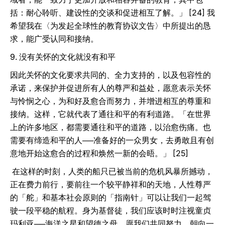
括：耐心聆听、建设性的交谈和促进相互了解。」 [24] 我
希望我在〈为发起全球性的教育协议文告〉中所提出的恳
求，能广受认同和接纳。
9. 没有关怀的文化就没有和平
因此关怀的文化要求共同的、全力支持的，以及包容性的
承诺，来保护并促进所有人的尊严和益处，愿意表示关怀
与怜悯之心，为和好及愈合而努力，并增进相互的尊重和
接纳。这样，它就代表了通往和平的有利道路。「在世界
上的许多地区，都需要通往和平的道路，以治愈伤痛。也
需要有缔造和平的人──准备好的一众男女，去勇敢且有创
意地开始这愈合的过程和焕然一新的会晤。」 [25]
在这样的时刻，人类的船只已被当前的危机风暴所撼动，
正在费力前行，要前往一个较平静祥和的天地，人性尊严
的「舵」和基本社会原则的「指南针」可以让我们一起驾
驶一段平稳的航程。身为基督徒，我们应该时时注视童贞
玛利亚──海洋之星和望德之母。愿我们共同努力，朝向一