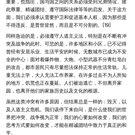
重要，也指出，国与国之间的关系必须受到兄弟情谊、彼
此尊重、精诚团结、遵守国际法律等等的启发。关于这方
面，我们必须承认需要护卫和促进基本人权，因为那些是
不得违反、是普世皆然，而且是不可分割的。[19]
同样急迫的是，必须遵守人道主义法，特别是在不断有冲
突及战争的此时。可悲的是，许多地区和小区，已不记得
曾经有安居乐业、生活平安的时候。无数城市已成为不安
全的中心：面对着爆炸物、大炮、小型武器不分青红皂白
的攻击，都市居民只有尽量想法保持正常的生活常轨。儿
童无法上学，大人无法工作养家。在许多过去不为人所知
的地方，饥荒也正在蔓延。人们被迫逃亡，不但离开家
园，也离开他们的家族历史以及文化的根源。
虽然这类冲突有许多原因，但结果总是一样的：毁灭，以
及人道主义危机。我们该停下来自问，是什么使我们的世
界把冲突、战争视为正常，我们的心要如何改变，我们的
思考方式要如何改变，才能在精诚团结中致力于真正的和
平。