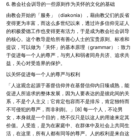
6. 教会社会训导的一些原则作为关怀的文化的基础
由教会开始的「服务」（diakonia），藉由教父们的反省
变得更为丰富，而这么多世纪以来，透过许多信仰见证人
的积极爱德工作也变得更有活力，于是成为教会社会训导
的核心。这个教导是给所有善心人士的宝贵原则、标准和
提议，可以做为「关怀」的基本原理（grammar）：致力
于促进每一个人的尊严，与穷人和弱者同舟共济、追求共
益，关心对受造界的保护。
以关怀促进每一个人的尊严与权利
「人这观念起源于基督信仰并在基督信仰内日臻成熟，能
促进人所追求的整体发展，因为人要表达的是彼此间的关
系，不是个人主义；它肯定包容而不是排斥，肯定独特而
不可侵犯的尊严，而非剥削。」[8] 每一个人，不论男
女，本身就是一个目的，绝不仅只是以这人的用途来定其
价值。人受造，是为在家庭中、在群体中及社会上共同生
活，在这里，所有人都有同等的尊严。人的权利是来自这