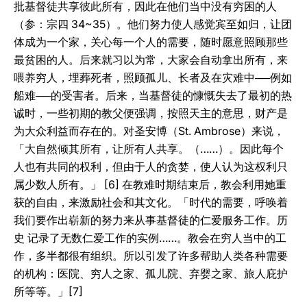
批基督徒共享彼此所有，因此在他们当中没有穷困的人
（参：宗四 34~35）。他们努力使人感觉宾至如归，让团
体成为一个家，关心每一个人的需要，随时愿意照顾那些
最贫困的人。后来就习以为常，大家会自动拿出所有，来
喂养穷人，埋葬死者，照顾孤儿、长者及在灾难中──例如
船难──的受害者。后来，当基督徒的慷慨失去了最初的热
诚时，一些初期的教父便强调，按照天主的意思，财产是
为大众利益而存在的。对圣安博（St. Ambrose）来说，
「大自然倾其所有，让所有人共享。（……）。因此每个
人也有共同的权利，但由于人的贪婪，使人认为这权利只
属少数人所有。」 [6] 在教难时期结束后，教会利用她重
获的自由，来激励社会和其文化。「时代的需要，呼唤着
我们要作出崭新的努力来从事基督徒的仁爱服务工作。历
史 记录了无数仁爱工作的实例……。教会在穷人当中的工
作，多半都很有组织。所以引发了许多帮助人类各种需要
的机构：医院、穷人之家、孤儿院、弃婴之家、旅人庇护
所等等。」[7]