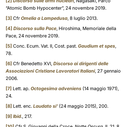
[2]
Discorso sulle armi nucleari
, Nagasaki, Parco
“Atomic Bomb Hypocenter”, 24 novembre 2019.
[3]
Cfr
Omelia a Lampedusa
, 8 luglio 2013.
[4]
Discorso sulla Pace
, Hiroshima, Memoriale della
Pace, 24 novembre 2019.
[5]
Conc. Ecum. Vat. II, Cost. past.
Gaudium et spes
,
78.
[6]
Cfr Benedetto XVI,
Discorso ai dirigenti delle
Associazioni Cristiane Lavoratori Italiani
, 27 gennaio
2006.
[7]
Lett. ap.
Octogesima adveniens
(14 maggio 1971),
24.
[8]
Lett. enc.
Laudato si’
(24 maggio 2015), 200.
[9]
Ibid
.
, 217.
[10]
Cfr S. Giovanni della Croce,
Notte Oscura
, II, 21, 8.