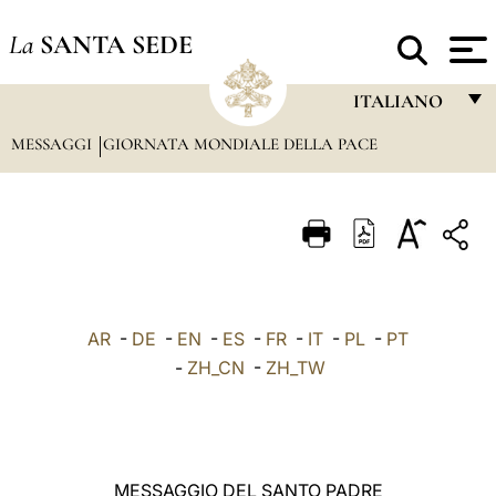
La
SANTA SEDE
ITALIANO
MESSAGGI
GIORNATA MONDIALE DELLA PACE
FRANÇAIS
ENGLISH
ITALIANO
PORTUGUÊS
ESPAÑOL
AR
-
DE
-
EN
-
ES
-
FR
-
IT
-
PL
-
PT
DEUTSCH
-
ZH_CN
-
ZH_TW
POLSKI
العربيّة
MESSAGGIO DEL SANTO PADRE
中文