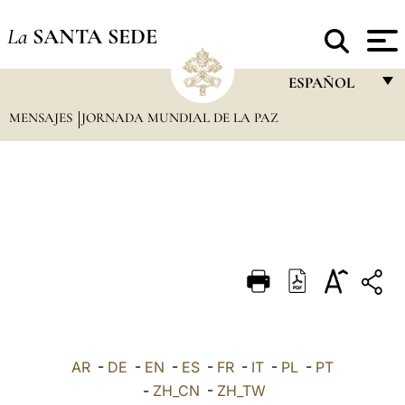
La
SANTA SEDE
ESPAÑOL
MENSAJES
JORNADA MUNDIAL DE LA PAZ
FRANÇAIS
ENGLISH
ITALIANO
PORTUGUÊS
ESPAÑOL
DEUTSCH
POLSKI
العربيّة
AR
-
DE
-
EN
-
ES
-
FR
-
IT
-
PL
-
PT
-
ZH_CN
-
ZH_TW
中文