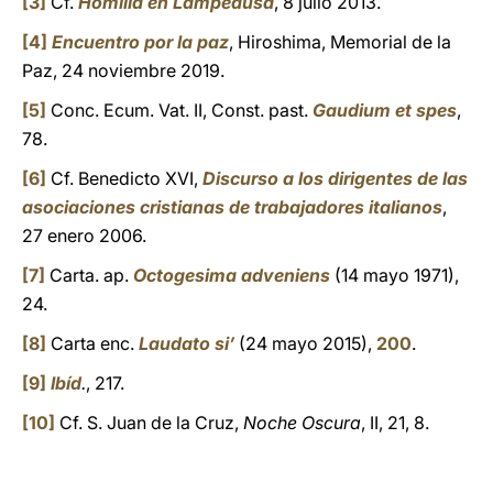
[3]
Cf.
Homilía en Lampedusa
, 8 julio 2013.
[4]
Encuentro por la paz
, Hiroshima, Memorial de la
Paz, 24 noviembre 2019.
[5]
Conc. Ecum. Vat. II, Const. past.
Gaudium et spes
,
78.
[6]
Cf. Benedicto XVI,
Discurso a los dirigentes de las
asociaciones cristianas de trabajadores italianos
,
27 enero 2006.
[7]
Carta. ap.
Octogesima adveniens
(14 mayo 1971),
24.
[8]
Carta enc.
Laudato si’
(24 mayo 2015),
200
.
[9]
Ibíd
.
, 217.
[10]
Cf. S. Juan de la Cruz,
Noche Oscura
, II, 21, 8.