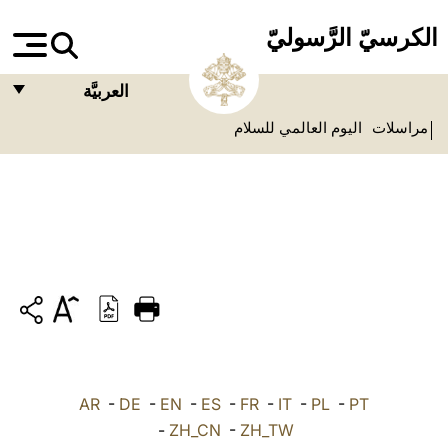
الكرسيّ الرَّسوليّ
العربيَّة
مراسلات
اليوم العالمي للسلام
FRANÇAIS
ENGLISH
ITALIANO
PORTUGUÊS
ESPAÑOL
DEUTSCH
POLSKI
PT
-
PL
-
IT
-
FR
-
ES
-
EN
-
DE
-
العربيّة
AR
-
ZH_CN
-
ZH_TW
中文