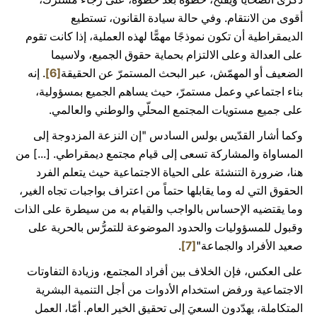
أقوى من الانتقام. وفي حالة سيادة القانون، تستطيع
الديمقراطية أن تكون نموذجًا مهمًّا لهذه العملية، إذا كانت تقوم
على العدالة وعلى الالتزام بحماية حقوق الجميع، ولاسيما
الضعيف أو المهمّش، عبر البحث المستمرّ عن الحقيقة
[6]
. إنه
بناء اجتماعي وعمل مستمرّ، حيث يساهم الجميع بمسؤولية،
على جميع مستويات المجتمع المحلّي والوطني والعالمي.
وكما أشار القدّيس بولس السادس "إن النزعة المزدوجة إلى
المساواة والمشاركة تسعى إلى قيام مجتمع ديمقراطي. [...] من
هنا، ضرورة التنشئة على الحياة الاجتماعية حيث يتعلم الفرد
الحقوق التي له وما يقابلها حتماً من اعتراف بواجبات تجاه الغير،
وما يقتضيه الإحساس بالواجب والقيام به من سيطرة على الذات
وقبول للمسؤوليات والحدود الموضوعة للتمرُّس بالحرية على
صعيد الأفراد والجماعة"
[7]
.
على العكس، فإن الخلاف بين أفراد المجتمع، وزيادة التفاوتات
الاجتماعية ورفض استخدام الأدوات من أجل التنمية البشرية
المتكاملة، يهدّدون السعيَ إلى تحقيق الخير العام. أمّا، العمل