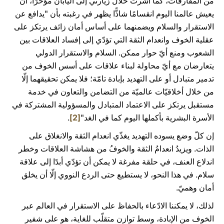
من المفارقات، كما أشرت خلال زيارتي إلى اليابان مؤخرًا، أن
يعيش عالمنا اليوم انقسامًا شاذًّا يظهر في رغبته بأن "يدافع عن
الاستقرار والسلام ويضمنهما على أساس أمان زائف يرتكز على
عقلية الخوف وانعدام الثقة التي تؤدّي إلى إفساد العلاقات بين
الشعوب ومنع أيّ حوار ممكن. السلام والاستقرار الدولي
يتعارضان مع أيّ محاولة لبناء علاقات على أسس الخوف من
تدمير متبادل أو على التهديد بإبادة تامّة؛ فلا يمكن تحقيقهما إلّا
من خلال أخلاقيّات عالميّة من التضامن والتعاون في خدمة
مستقبل يرتكز على الاعتماد المتبادل والمسؤولية المشتركة في
الأسرة البشرية بأكملها اليوم كما في الغد"
[2]
.
إن كلّ وضع يسوده التهديد يغذّي انعدام الثقة والانغلاق على
الذات. ويزيدُ انعدامُ الثقة والخوفُ من هشاشة العلاقات وخطر
اندلاع العنف، في حلقة مفرغة لا يمكن أن تؤدّي أبدًا إلى علاقة
سلام. في هذا النحو، لا يستطيع حتى الردع النووي إلّا أن يخلق
أمان وهميّ.
لذلك، لا يمكننا الادّعاء بالحفاظ على الاستقرار في العالم عبر
الخوف من الإبادة، وسط توازن متقلّب للغاية، هو على شفير