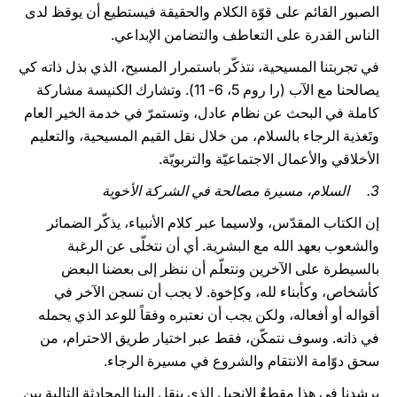
الصبور القائم على قوّة الكلام والحقيقة فيستطيع أن يوقظ لدى
الناس القدرة على التعاطف والتضامن الإبداعي.
في تجربتنا المسيحية، نتذكّر باستمرار المسيح، الذي بذل ذاته كي
يصالحنا مع الآب (را روم 5، 6- 11). وتشارك الكنيسة مشاركة
كاملة في البحث عن نظام عادل، وتستمرّ في خدمة الخير العام
وتَغذية الرجاء بالسلام، من خلال نقل القيم المسيحية، والتعليم
الأخلاقي والأعمال الاجتماعيّة والتربويّة.
3. السلام، مسيرة مصالحة في الشركة الأخوية
إن الكتاب المقدّس، ولاسيما عبر كلام الأنبياء، يذكّر الضمائر
والشعوب بعهد الله مع البشرية. أي أن نتخلّى عن الرغبة
بالسيطرة على الآخرين ونتعلّم أن ننظر إلى بعضنا البعض
كأشخاص، وكأبناء لله، وكإخوة. لا يجب أن نسجن الآخر في
أقواله أو أفعاله، ولكن يجب أن نعتبره وفقاً للوعد الذي يحمله
في ذاته. وسوف نتمكّن، فقط عبر اختيار طريق الاحترام، من
سحق دوّامة الانتقام والشروع في مسيرة الرجاء.
يرشدنا في هذا مقطعُ الإنجيل الذي ينقل إلينا المحادثة التالية بين