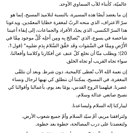
عالميّة، كأبناء للآب السماوي الأوحد.
إن ما يعضد أيضًا هذه المسيرة، بالنسبة لتلاميذ المسيح، إنما هو
سرّ الاعتراف، الذي منحه الربّ لمغفرة خطايا المعمّدين. ويدعونا
هذا السرّ الكنسي، الذي يجدّد الأفراد والجماعات، إلى إبقاء أعيننا
شاخصة في يسوع، الذي "يُصالِحَ بِه ومِن أَجلِه كُلَّ موجود مِمَّا في
الأَرْضِ ومِمَّا في السَّمَوات وقَد حَقَّقَ السَّلامَ بِدَمِ صَليبِه" (قول 1،
20)؛ ويطلب منّا أن نخلع كلّ عنف عن أفكارنا وكلامنا وأفعالنا،
سواء تجاه القريب أو تجاه الخلق.
إن نعمة الله الآب تُعطى كالمحبة، دون شرط. وبعد أن نتلقّى
المغفرة، في المسيح، يمكننا أن ننطلق كي نهبها لرجال ونساء
عصرنا. فيلهمنا الروح القدس، يومًا بعد يوم، بأعمالنا وأقوالنا كي
نصبح صانعي عدالة وسلام
.
ليباركنا إله السلام وليساعدنا.
ولترافقنا مريم، أمّ سيّد السلام وأمّ جميع شعوب الأرض،
ولتعضدنا على درب المصالحة، خطوة بعد خطوة
.