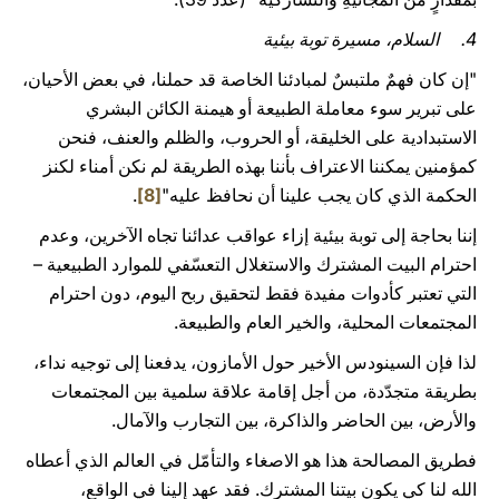
4. السلام، مسيرة توبة بيئية
"إن كان فهمٌ ملتبسٌ لمبادئنا الخاصة قد حملنا، في بعض الأحيان،
على تبرير سوء معاملة الطبيعة أو هيمنة الكائن البشري
الاستبدادية على الخليقة، أو الحروب، والظلم والعنف، فنحن
كمؤمنين يمكننا الاعتراف بأننا بهذه الطريقة لم نكن أمناء لكنز
الحكمة الذي كان يجب علينا أن نحافظ عليه"
[8]
.
إننا بحاجة إلى توبة بيئية إزاء عواقب عدائنا تجاه الآخرين، وعدم
احترام البيت المشترك والاستغلال التعسّفي للموارد الطبيعية –
التي تعتبر كأدوات مفيدة فقط لتحقيق ربح اليوم، دون احترام
المجتمعات المحلية، والخير العام والطبيعة.
لذا فإن السينودس الأخير حول الأمازون، يدفعنا إلى توجيه نداء،
بطريقة متجدّدة، من أجل إقامة علاقة سلمية بين المجتمعات
والأرض، بين الحاضر والذاكرة، بين التجارب والآمال.
فطريق المصالحة هذا هو الاصغاء والتأمّل في العالم الذي أعطاه
الله لنا كي يكون بيتنا المشترك. فقد عهد إلينا في الواقع،