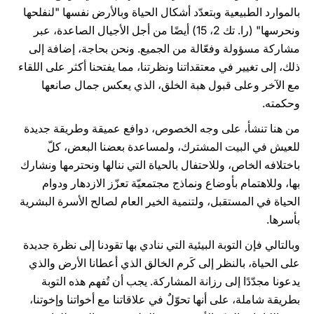
بالموارد الطبيعية وبتعدّد أشكال الحياة وبالأرض نفسها "لنفلحها
ونحرسها" (را. تك 2، 15) أيضًا من أجل الأجيال الصاعدة، عبر
مشاركة مسؤولة وفعّالة من الجميع. ونحن بحاجة، إضافة إلى
ذلك، إلى تغيير في معتقداتنا ونظرتنا، مما يفتحنا أكثر على اللقاء
مع الآخر وعلى قبول هبة الخلق، الذي يعكس جمال صانعها
وحكمته.
من هنا تنشأ، على وجه الخصوص، دوافع عميقة وطريقة جديدة
للعيش في البيت المشترك، ولمساعدة بعضنا البعض، كلّ
باختلافه الخاص، وللاحتفال بالحياة التي ننالها ونحترمها ونشارك
بها، وللاهتمام بأوضاع ونماذج مجتمعيّة تعزّز الازدهار ودوام
الحياة في المستقبل، ولتنمية الخير العام لصالح الأسرة البشرية
بأسرها.
وبالتالي فإن التوبة البيئية التي ننادي بها تقودنا إلى نظرة جديدة
على الحياة، بالنظر إلى كَرم الخالق الذي أعطانا الأرض والذي
يدعونا مجدّدًا إلى رزانة المشاركة. يجب أن تُفهم هذه التوبة
بطريقة شاملة، على أنها تحوّلٌ في علاقاتنا مع أخواتنا وإخوتنا،