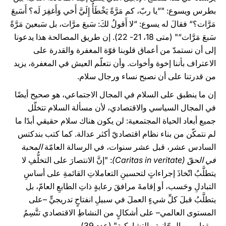
بطرس ويسوع: "“يا ربّ، كم مَرَّةً يَخْطَأُ إِلَيَّ أَخي وَأَغفِرَ لَه؟ أَسَبعَ
مَرَّات؟“ فقالَ له يسوع: “لا أَقولُ لكَ: سَبعَ مرَّات، بل سَبعينَ مَرَّةً
سَبعَ مَرَّات“" (متى 18، 21- 22). إن طريق المصالحة هذا يدعونا
إلى أن نستمدّ من أعماق قلوبنا قوّة المغفرة والقدرة على
الاعتراف بأننا إخوة وأخوات. وأن نتعلّم العيش في المغفرة، يزيد
من قدرتنا على أن نصبح نساء ورجال سلام.
إن ما ينطبق على السلام في المجال الاجتماعي، هو صحيح أيضًا
في المجال السياسي والاقتصادي، لأن مسألة السلام تتخلّل
جميع أبعاد الحياة المجتمعية: لن يكون هناك سلام حقيقي أبدًا ما
لم نتمكّن من بناء نظام اقتصاديّ أكثر عدالة. كما كتب بندكتس
السادس عشر، قبل عشر سنوات، في الرسالة العامّة
المحبة
في الحقّ (Caritas in veritate)
: "إنَّ الانتصارَ على التخلُّفِ لا
يتطلَّبُ اتّخاذَ إجراءاتٍ لتحسينِ التعاملاتِ القائمةِ على أساسِ
التبادلِ وحَسب، أو إقامةَ مرافقَ رعايةٍ ذاتِ الطابعِ العامّ، بل
يتطلَّبُ قبلَ كلِّ شيءٍ العملَ في سبيلِ انفتاحٍ تدريجيٍّ –على
المستوى العالمي– على أشكالٍ من النشاطِ الاقتصادي تتَّسِمُ
بمقدارٍ من المجّانيةِ والتشاركية" (عدد 39).