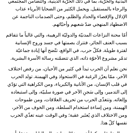
البدنية والحرّية، بما في ذلك الحرّية الدينية، والتضامن المجتمعي
والرجاء بالمستقبل. ويحمل الكثير من الضحايا الأبرياء عذاب
الإذلال والإقصاء والحداد والظلم، وحتى الصدمات الناجمة عن
الاضطهاد المنهجي ضدّ شعبهم وأحبّائهم.
أمّا محنة النزاعات المدنيّة والدوليّة الرهيبة، والتي غالباً ما تتفاقم
بسبب العنف الجائر، فتترك بصمتها في جسد وروح الإنسانية
لفترة طويلة. فكلّ حرب، في الواقع، تتّضح أنها إبادة جماعيّة
تدمّر مشروع الأخوّة ذاته، الذي تتضمّنه رسالة الأسرة البشرية.
نحن نعلم أن الحرب تبدأ في كثير من الأحيان، من رفض اختلاف
الآخر، ممّا يعزّز الرغبة في الاستحواذ وفي الهيمنة. تولد الحرب
في قلب الإنسان، من الأنانية والكبرياء، ومن الكراهية التي تؤدّي
إلى التدمير، وإلى سَجنِ الآخر في صورة سلبيّة، وإلى استبعاده
وإلغائه. وتتغذّى الحرب من تحريف العلاقات، ومن طموحات
الهيمنة، ومن إساءة استخدام السلطة، ومن الخوف من الآخر،
ومن الاختلاف الذي يُعتَبر عقبة؛ وفي الوقت عينه تغذّي الحرب
نفسها كلّ هذا.