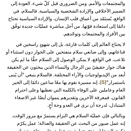
والمجتمعات والأمم. ومن الضروري قبل كلّ شيء، العودة إلى
الضمير الأخلاقي والإرادة الشخصية والسياسية. فالسلام، في
الواقع، يُستَمّد من أعماق قلب الإنسان، والإرادة السياسية تحتاج
دائمًا إلى استعادة قوّتها، من أجل مباشرة عمليّات جديدة توفّق
بين الأفراد والمجتمعات وتوحّدهم.
لا يحتاج العالم إلى كلمات فارغة، بل إلى شهودٍ راسخين في
قناعاتهم، وإلى صانعي سلام منفتحين على الحوار دون استثناء أو
تلاعب. في الواقع، لا يمكن الوصول إلى السلام حقًّا ما لم يكن
هناك حوار حقيقيّ بين الرجال والنساء الذين يبحثون عن الحقيقة
أبعد من الإيديولوجيات والآراء المختلفة. فالسلام ينبغي "أن يُبنى
باستمرار"
[5]
، إنه مسيرة نقوم بها معًا ساعين دائمًا إلى الخير
العام وعاملين على الوفاء بالكلمة التي نعطيها وعلى احترام
القانون. فمعرفة الآخرين وتقديرهم ينموان أيضًا عبر الاصغاء
المتبادل، لدرجة أن نرى في العدو وجهَ أخٍ.
وبالتالي فإن عمليّة السلام هي التزام يستمرّ مع مرور الوقت.
إنه عمل صبور من البحث عن الحقيقة والعدالة؛ عمل يكرّم
ذكرى الضحايا ويفتح، خطوة بعد خطوة، على رجاء مشترك،