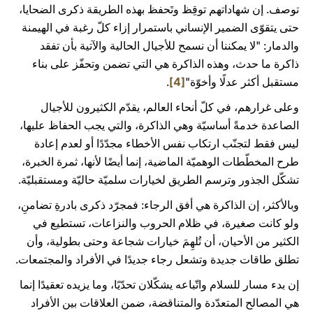
توصف. إن شهاداتهم توقِظ وتَحفظ بهذه الطريقة ذكرى الضحايا،
حتى يتقوّى الضمير الإنساني باستمرار إزاء كلّ رغبة في الهيمنة
والدمار: "لا يمكننا أن نسمح للأجيال الحالية والآتية بأن تفقد
ذاكرة ما حدث، وهذه الذاكرة هي التي تضمن وتحفّز على بناء
مستقبل أكثر عدلًا وأخوّة"
[4]
.
وعلى غرارهم، في كلّ أنحاء العالم، يقدّم الكثيرون للأجيال
الصاعدة خدمةً أساسيّة وهي الذاكرة، والتي يجب الحفاظ عليها،
ليس فقط لتجنّب ارتكاب نفس الأخطاء مجدّدًا أو لعدم إعادة
طرح المخطّطات الوهميّة الماضية، إنما أيضًا لأنها، ثمرة الخبرة،
تشكّل الجذور وترسم الطريق لخيارات سلميّة حاليّة ومستقبليّة.
وبالأكثر، إن الذاكرة هي أفق الرجاء: فمجرّد ذكرى بادرةِ تضامنِ،
ولو كانت صغيرة، في ظلام الحروب والنزاعات، تستطيع في
الكثير من الأحيان، أن تُلهِمَ خيارات شجاعة وحتى بطولية، وأن
تطلق طاقات جديدة وتشعل رجاء جديدًا في الأفراد والمجتمعات.
إن بدء مسار للسلام واتّباعه يشكّلان تحدّيًا، وما يزيده تعقيدًا إنما
هي المصالح المتعدّدة والمتناقضة، ضمن العلاقات بين الأفراد