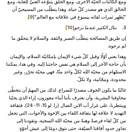
ومع الكائنات الحيّة الأخرى، ومع الخلق بتنوّعه الغنيّ للغاية، ومع
الخالق الذي هو مصدر كلّ حياة. وهذا يتطلّب من المسيحيّ أن
"يُظهِر ثمرات لقائه بيسوع في علاقاته مع العالم"
[9]
.
5. ننال الكثير عندما نرجو
[10]
إن طريق المصالحة يتطلّب الصبر والثقة. والسلام لا يتحقّق ما
لم نرجوه.
وهذا يعني أوّلًا وقبل كلّ شيء الإيمان بإمكانيّة السلام، والإيمان
بأن حاجة الآخر إلى السلام هي نفس حاجتنا إليه. وفي هذا، يمكننا
الاستلهام من محبّة الله لكلّ واحد منّا، فهي محبّة تحرّر، وغير
محدودة، ومجّانية، ولا تكلّ.
غالبًا ما يكون الخوف مصدرًا للصراع. لذلك من المهمّ أن نتخطّى
مخاوفنا البشرية، وأن نعترف بأننا أبناء معوزون، إزاء الذي يحبّنا
وينتظرنا، على غرار أب الابن الضال (را. لو 15، 11- 24). فثقافة
التهديد لا علاقة لها بثقافة اللقاء بين الإخوة والأخوات، التي تجعل
من كلّ لقاء فرصةً وهبةً من محبّة الله السخية، وتقودنا إلى
تجاوز حدود آفاقنا الضيّقة، حتى نتوق دومًا إلى عيش أخوّةٍ