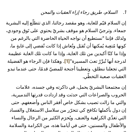
1. السلام، طريق رجاء إزاء العقبات والمحن
إن السلام قيّم للغاية، وهو مقصد رجائنا، الذي تتطلّع إليه البشرية
جمعاء. وترجيّ السلام هو موقف بشريّ يحتوي على تَوق وجودي،
ولذلك فإننا "نستطيع أن نواجه الحياة الحاضرة التي بالرغم من
كونها مُتعِبة يُمكنها أن تُقبَل وتُعاش إذا كانت تُفضي إلى غايةٍ ما،
وإذا ما كنّا أكيدين من تلك الغاية، وإذا ما كانت تلك الغاية عظيمة
لدرجة أنها تُبرِّرُ تعبَ المسيرة"
[1]
. وهكذا فإن الرجاء هو الفضيلة
التي تجعلنا ننطلق، وتعطينا أجنحة للمضيّ قدمًا، حتى عندما تبدو
العقبات صعبة التخطّي.
إن مجتمعنا البشريّ يحمل، في ذاكرته وفي جسده، علامات
الحروب والصراعات التي حدثت وقد ازدادت قدرتها التدميرية،
والتي ما زالت تصيب بشكل خاص أفقر الناس وأضعفهم. حتى
إن دول بأكملها تكافح كي تتحرّر من سلاسل الاستغلال والفساد
التي تغذّي الكراهية والعنف. ويُحرَم الكثير من الرجال والنساء
والأطفال والمسنين، حتى في أيامنا هذه، من الكرامة والسلامة