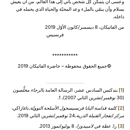
وعسى أن يتمكّن كلّ شخص يأتي إلى هذا العالم، من أن يعيش
بسلام وأن ينمّي بالملء وعد المحبّة والحياة الذي يحمله في
داخله.
من الفاتيكان، 8 ديسمبر/كانون الأوّل 2019
فرنسيس
***********
©جميع الحقوق محفوظة – حاضرة الفاتيكان 2019
[1]
بندكتس السادس عشر، الرسالة العامة
بالرجاء مخلَّصون
(30 نوفمبر/تشرين الثاني 2007)، 1.
[2]
كلمة قداسة البابا فرنسيسحول الأسلحة النوويّة،
ناغازاكي،
مركز انفجار القنبلة الذرية
،24 نوفمبر/تشرين الثاني 2019.
[3]
را.
عظة في لامبيدوزا
، 8 يوليو/تموز 2013.