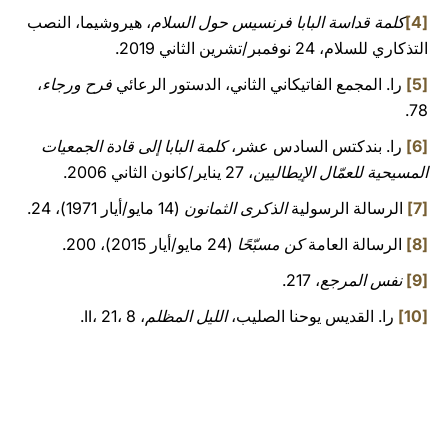
[4]
كلمة قداسة البابا فرنسيس حول السلام
، هيروشيما، النصب
التذكاري للسلام، 24 نوفمبر/تشرين الثاني 2019.
[5]
را. المجمع الفاتيكاني الثاني، الدستور الرعائي
فرح ورجاء
،
78.
[6]
را. بندكتس السادس عشر،
كلمة البابا إلى قادة الجمعيات
المسيحية للعمّال الإيطاليين
، 27 يناير/كانون الثاني 2006.
[7]
الرسالة الرسولية
الذكرى الثمانون
(14 مايو/أيار 1971)، 24.
[8]
الرسالة العامة
كن مسبّحًا
(24 مايو/أيار 2015)، 200.
[9]
نفس المرجع
، 217.
[10]
را. القديس يوحنا الصليب،
الليل المظلم
، II، 21، 8.