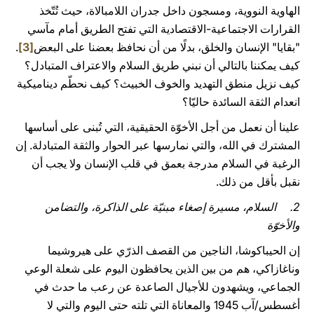
الهاوية النووية، ومسجون داخل جدران اللامبالاة، حيث تُتّخذ
القرارات الاجتماعية-الاقتصادية التي تفتح الطريق أمام مآسي
"بقايا" الإنسان والخلق، بدلًا من أن نحافظ بعضنا على البعض
[3]
.
كيف يمكننا بالتالي أن نبني طريق السلام والاعتراف المتبادل؟
كيف نزيل منطق التهديد والخوف الخبيث؟ كيف نحطّم ديناميكية
انعدام الثقة السائدة حاليّا؟
علينا أن نعمل من أجل الأخوّة الحقيقية، التي تُبنى على أساسها
المشترك في الله، والتي نمارسها عبر الحوار والثقة المتبادلة. إن
الرغبة في السلام مدرجة بعمق في قلب الإنسان ولا يجب أن
نقبل بأقل من ذلك.
2. السلام، مسيرة إصغاء مبنيّة على الذاكرة، والتضامن
والأخوّة
إن الحيباكوشا، الناجين من القصف الذرّي على هيروشيما
وناغازاكي، هم من بين الذين يحافظون اليوم على شعلة الوعي
الجماعي، ويشهدون للأجيال الصاعدة عن رعب ما حدث في
أغسطس/آب 1945 والمعاناة التي تلته حتى اليوم والتي لا