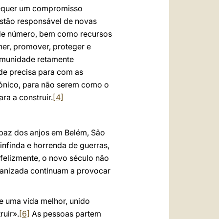
 requer um compromisso
estão responsável de novas
ande número, bem como recursos
her, promover, proteger e
comunidade retamente
de precisa para com as
mónico, para não serem como o
ra a construir.
[4]
paz dos anjos em Belém, São
infinda e horrenda de guerras,
nfelizmente, o novo século não
rganizada continuam a provocar
e uma vida melhor, unido
ruir».
[6]
As pessoas partem