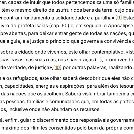
lhar, capaz de intuir que todos pertencemos «a uma só famíl
 têm o mesmo direito de usufruir dos bens da terra, cujo des
 encontram fundamento a solidariedade e a partilha».
[9]
Esta
ivro do profeta Isaías (cap. 60) e, em seguida, o Apocalip
re abertas, para deixar entrar gente de todas as nações, q
e a guia, e a justiça o princípio que governa a convivência 
obre a cidade onde vivemos, este olhar contemplativo, «ist
uas casas, nas suas ruas, nas suas praças (...), promovendo 
de verdade, de justiça»,
[10]
por outras palavras, realizando
 e os refugiados, este olhar saberá descobrir que eles não
 capacidades, energias e aspirações, para além dos tesouros
das nações que os acolhem. Saberá vislumbrar também a cri
eras pessoas, famílias e comunidades que, em todas as parte
dos, inclusive onde não abundam os recursos.
á, enfim, guiar o discernimento dos responsáveis govername
ao máximo dos «limites consentidos pelo bem da própria co