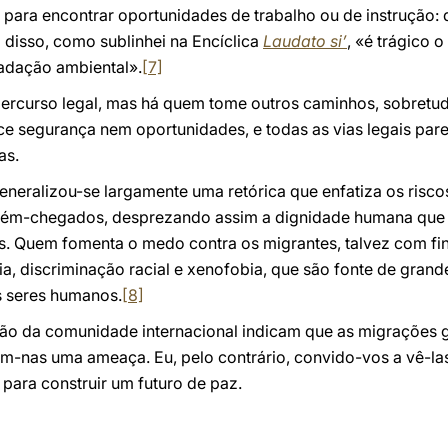
ia, para encontrar oportunidades de trabalho ou de instruçã
m disso, como sublinhei na Encíclica
Laudato si’
, «é trágico 
adação ambiental».
[7]
ercurso legal, mas há quem tome outros caminhos, sobretu
ce segurança nem oportunidades, e todas as vias legais par
as.
eneralizou-se largamente uma retórica que enfatiza os risco
cém-chegados, desprezando assim a dignidade humana que 
us. Quem fomenta o medo contra os migrantes, talvez com fin
cia, discriminação racial e xenofobia, que são fonte de gra
os seres humanos.
[8]
ão da comunidade internacional indicam que as migrações g
am-nas uma ameaça. Eu, pelo contrário, convido-vos a vê-la
para construir um futuro de paz.