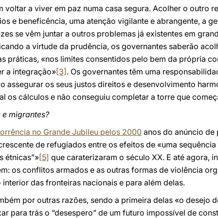
 voltar a viver em paz numa casa segura. Acolher o outro
os e beneficência, uma atenção vigilante e abrangente, a g
zes se vêm juntar a outros problemas já existentes em gr
icando a virtude da prudência, os governantes saberão acol
as práticas, «nos limites consentidos pelo bem da própria 
er a integração»
[3]
. Os governantes têm uma responsabilida
 assegurar os seus justos direitos e desenvolvimento har
al os cálculos e não conseguiu completar a torre que começa
s e migrantes?
orrência no Grande Jubileu pelos 2000
anos do anúncio de 
crescente de refugiados entre os efeitos de «uma sequência 
s étnicas”»
[5]
que caraterizaram o século XX. E até agora, i
em: os conflitos armados e as outras formas de violência o
nterior das fronteiras nacionais e para além delas.
bém por outras razões, sendo a primeira delas «o desejo d
xar para trás o “desespero” de um futuro impossível de const