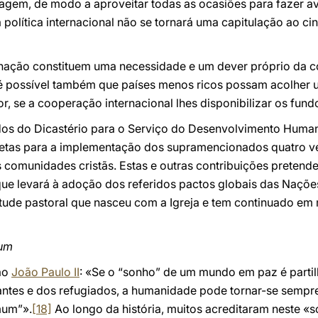
ragem, de modo a aproveitar todas as ocasiões para fazer a
 política internacional não se tornará uma capitulação ao ci
enação constituem uma necessidade e um dever próprio da c
, é possível também que países menos ricos possam acolher
r, se a cooperação internacional lhes disponibilizar os fund
os do Dicastério para o Serviço do Desenvolvimento Humano
tas para a implementação dos supramencionados quatro ver
comunidades cristãs. Estas e outras contribuições pretende
que levará à adoção dos referidos pactos globais das Nações
tude pastoral que nasceu com a Igreja e tem continuado em 
mum
São
João Paulo II
: «Se o “sonho” de um mundo em paz é partil
antes e dos refugiados, a humanidade pode tornar-se sempre
mum”».
[18]
Ao longo da história, muitos acreditaram neste «s