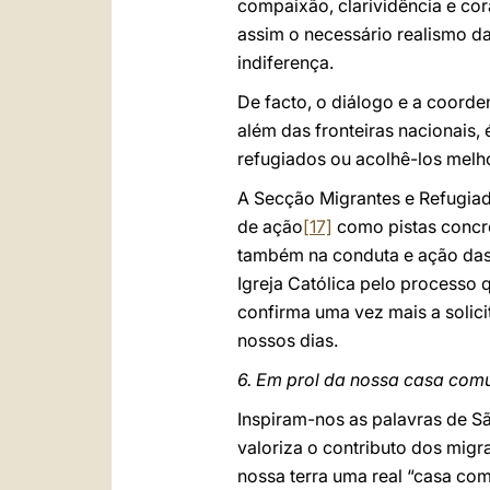
compaixão, clarividência e co
assim o necessário realismo da
indiferença.
De facto, o diálogo e a coord
além das fronteiras nacionais
refugiados ou acolhê-los melho
A Secção Migrantes e Refugiad
de ação
[17]
como pistas concre
também na conduta e ação das 
Igreja Católica pelo processo 
confirma uma vez mais a solici
nossos dias.
6. Em prol da nossa casa co
Inspiram-nos as palavras de 
valoriza o contributo dos migr
nossa terra uma real “casa co