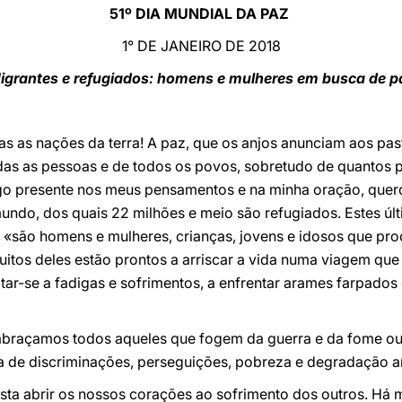
51º DIA MUNDIAL DA PAZ
1° DE JANEIRO DE 2018
igrantes e refugiados: homens e mulheres em busca de p
as as nações da terra! A paz, que os anjos anunciam aos past
das as pessoas e de todos os povos, sobretudo de quantos
trago presente nos meus pensamentos e na minha oração, que
undo, dos quais 22 milhões e meio são refugiados. Estes ú
, «são homens e mulheres, crianças, jovens e idosos que pr
uitos deles estão prontos a arriscar a vida numa viagem que
eitar-se a fadigas e sofrimentos, a enfrentar arames farpado
 abraçamos todos aqueles que fogem da guerra e da fome o
sa de discriminações, perseguições, pobreza e degradação a
ta abrir os nossos corações ao sofrimento dos outros. Há m