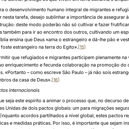
a o desenvolvimento humano integral de migrantes e refug
nesta tarefa, desejo sublinhar a importância de assegurar à
strução: deste modo poderão não só cultivar e fazer frutific
 também para ir ao encontro dos outros, cultivando um espí
íblia ensina que Deus «ama o estrangeiro e dá-lhe pão e vest
foste estrangeiro na terra do Egito».
[15]
permitir que refugiados e migrantes participem plenamente na
uo enriquecimento e fecunda colaboração na promoção do
s. «Portanto – como escreve São Paulo – já não sois estrang
bros da casa de Deus».
[16]
tos internacionais
 seja este espírito a animar o processo que, no decurso de 
s Unidas de dois pactos globais: um para migrações segura
 Enquanto acordos partilhados a nível global, estes pactos 
ticas e medidas práticas. Por isso, é importante que sejam i