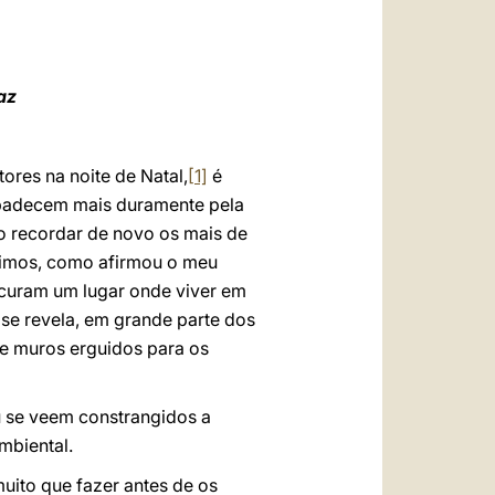
العربيّة
中文
LATINE
az
ores na noite de Natal,
[1]
é
 padecem mais duramente pela
ro recordar de novo os mais de
ltimos, como afirmou o meu
ocuram um lugar onde viver em
 se revela, em grande parte dos
s e muros erguidos para os
u se veem constrangidos a
mbiental.
uito que fazer antes de os