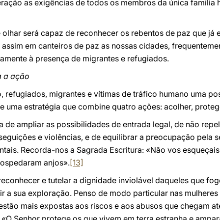
eração as exigências de todos os membros da única famíli
 olhar será capaz de reconhecer os rebentos de paz que já 
 assim em canteiros de paz as nossas cidades, frequentemen
samente à presença de migrantes e refugiados.
a a ação
o, refugiados, migrantes e vítimas de tráfico humano uma po
 uma estratégia que combine quatro ações: acolher, protege
a de ampliar as possibilidades de entrada legal, de não repe
guições e violências, e de equilibrar a preocupação pela s
tais. Recorda-nos a Sagrada Escritura: «Não vos esqueçais 
 hospedaram anjos».
[13]
reconhecer e tutelar a dignidade inviolável daqueles que f
ir a sua exploração. Penso de modo particular nas mulheres 
stão mais expostas aos riscos e aos abusos que chegam até
 «O Senhor protege os que vivem em terra estranha e ampara