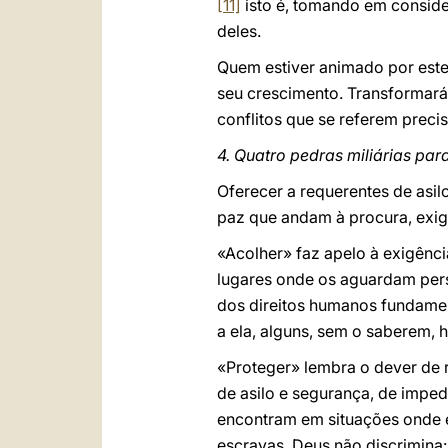
[11]
isto é, tomando em consid
deles.
Quem estiver animado por este
seu crescimento. Transformará
conflitos que se referem preci
4. Quatro pedras miliárias par
Oferecer a requerentes de asil
paz que andam à procura, exige
«Acolher» faz apelo à exigênci
lugares onde os aguardam perse
dos direitos humanos fundamen
a ela, alguns, sem o saberem,
«Proteger» lembra o dever de 
de asilo e segurança, de imped
encontram em situações onde e
escravas. Deus não discrimina: