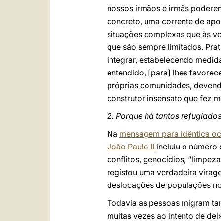
nossos irmãos e irmãs poderem
concreto, uma corrente de apoi
situações complexas que às ve
que são sempre limitados. Prat
integrar, estabelecendo medid
entendido, [para] lhes favorec
próprias comunidades, devendo
construtor insensato que fez m
2. Porque há tantos refugiado
Na
mensagem para idêntica oc
João Paulo II
incluiu o número 
conflitos, genocídios, “limpeza
registou uma verdadeira virag
deslocações de populações no i
Todavia as pessoas migram tam
muitas vezes ao intento de dei