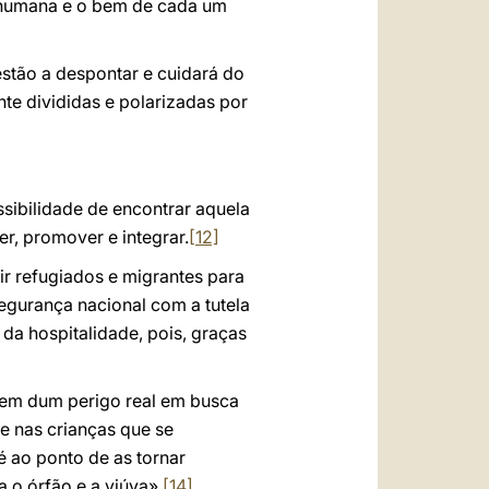
a humana e o bem de cada um
estão a despontar e cuidará do
te divididas e polarizadas por
ssibilidade de encontrar aquela
r, promover e integrar.
[12]
lir refugiados e migrantes para
egurança nacional com a tutela
da hospitalidade, pois, graças
ogem dum perigo real em busca
e nas crianças que se
 ao ponto de as tornar
 o órfão e a viúva».
[14]