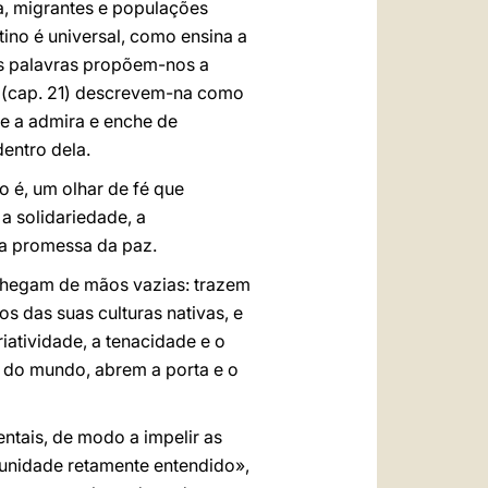
ia, migrantes e populações
tino é universal, como ensina a
s palavras propõem-nos a
se (cap. 21) descrevem-na como
ue a admira e enche de
dentro dela.
o é, um olhar de fé que
a solidariedade, a
 a promessa da paz.
 chegam de mãos vazias: trazem
 das suas culturas nativas, e
atividade, a tenacidade e o
s do mundo, abrem a porta e o
ntais, de modo a impelir as
munidade retamente entendido»,