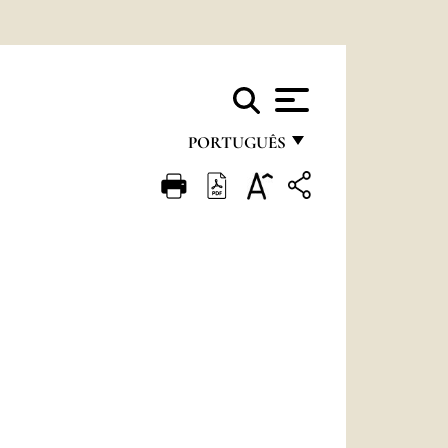
PORTUGUÊS
FRANÇAIS
ENGLISH
ITALIANO
PORTUGUÊS
ESPAÑOL
DEUTSCH
POLSKI