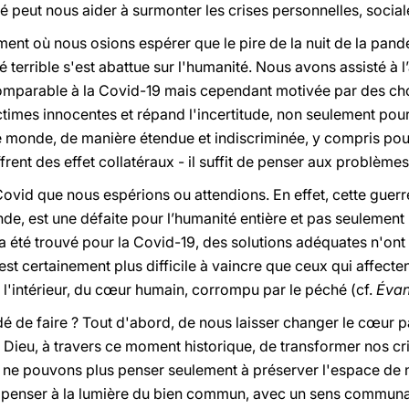
sé peut nous aider à surmonter les crises personnelles, socia
nt où nous osions espérer que le pire de la nuit de la pand
terrible s'est abattue sur l'humanité. Nous avons assisté à l’
 comparable à la Covid-19 mais cependant motivée par des c
times innocentes et répand l'incertitude, non seulement pou
e monde, de manière étendue et indiscriminée, y compris pour
rent des effet collatéraux - il suffit de penser aux problèmes
Covid que nous espérions ou attendions. En effet, cette guer
de, est une défaite pour l’humanité entière et pas seulement
 a été trouvé pour la Covid-19, des solutions adéquates n'on
 est certainement plus difficile à vaincre que ceux qui affecte
e l'intérieur, du cœur humain, corrompu par le péché (cf.
Évan
é de faire ? Tout d'abord, de nous laisser changer le cœur 
 Dieu, à travers ce moment historique, de transformer nos cri
s ne pouvons plus penser seulement à préserver l'espace de 
 penser à la lumière du bien commun, avec un sens communa