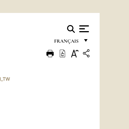
FRANÇAIS
FRANÇAIS
ENGLISH
ITALIANO
H_TW
PORTUGUÊS
ESPAÑOL
DEUTSCH
POLSKI