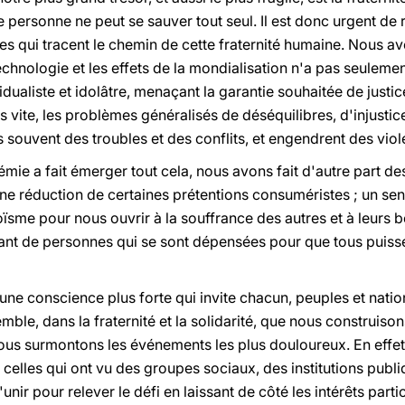
e personne ne peut se sauver tout seul. Il est donc urgent d
es qui tracent le chemin de cette fraternité humaine. Nous a
echnologie et les effets de la mondialisation n'a pas seulemen
dualiste et idolâtre, menaçant la garantie souhaitée de justi
 vite, les problèmes généralisés de déséquilibres, d'injustic
s souvent des troubles et des conflits, et engendrent des vio
émie a fait émerger tout cela, nous avons fait d'autre part de
 une réduction de certaines prétentions consuméristes ; un sen
goïsme pour nous ouvrir à la souffrance des autres et à leurs
tant de personnes qui se sont dépensées pour que tous puis
 une conscience plus forte qui invite chacun, peuples et natio
mble, dans la fraternité et la solidarité, que nous construiso
nous surmontons les événements les plus douloureux. En effet,
 celles qui ont vu des groupes sociaux, des institutions publi
unir pour relever le défi en laissant de côté les intérêts partic