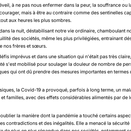
 éveil, à ne pas nous enfermer dans la peur, la souffrance ou 
écourager, mais à être au contraire comme des sentinelles capa
tout aux heures les plus sombres.
ans la nuit, déstabilisant notre vie ordinaire, chamboulant n
illité des sociétés, même les plus privilégiées, entrainant dé
 nos frères et sœurs.
défis imprévus et dans une situation qui n'était pas très clai
nté s'est mobilisé pour soulager la douleur de nombre de per
iques qui ont dû prendre des mesures importantes en termes 
siques, la Covid-19 a provoqué, parfois à long terme, un mal
et familles, avec des effets considérables alimentés par de 
ublier la manière dont la pandémie a touché certains aspects
es contradictions et des inégalités. Elle a menacé la sécuri
de de plus en plus répandue dans nos sociétés, notamment cel