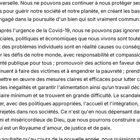
universelle. Nous ne pouvons pas continuer à nous protéger s
pour guérir notre société et notre planète, en créant les ba
engagé dans la poursuite d'un bien qui soit vraiment commun.
après l'urgence de la Covid-19, nous ne pouvons pas ignorer 
iales, politiques et économiques que nous vivons sont tout
des problèmes individuels sont en réalité causes ou conséq
 les défis de notre monde, avec responsabilité et compassi
anté publique pour tous ; promouvoir des actions en faveur de
tinuent à faire des victimes et à engendrer la pauvreté ; pren
tre en œuvre des mesures claires et efficaces pour lutter 
des inégalités et garantir l'alimentation ainsi qu’un travail d
aire minimum et se trouvent en grande difficulté. Le scanda
 avec des politiques appropriées, l'accueil et l'intégration, 
ejetés dans nos sociétés. Ce n'est qu'en nous dépensant dan
nfini et miséricordieux de Dieu, que nous pourrons construir
i est un Royaume d'amour, de justice et de paix.
je souhaite qu'au cours de la nouvelle année, nous puission