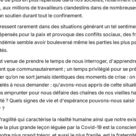
 aux millions de travailleurs clandestins dans de nombreuse
n soutien durant tout le confinement.
gressent rarement dans des situations générant un tel sentime
 dépensés pour la paix et provoque des conflits sociaux, des f
andémie semble avoir bouleversé même les parties les plus pa
tés.
est venue de prendre le temps de nous interroger, d'apprendre
ment que communautairement ; un temps privilégié pour se pré
er qu’on ne sort jamais identiques des moments de crise : on en
lés à nous demander : qu'avons-nous appris de cette situat
emprunter pour nous défaire des chaînes de nos vieilles ha
é ? Quels signes de vie et d'espérance pouvons-nous saisir p
 ?
ragilité qui caractérise la réalité humaine ainsi que notre ex
e la plus grande leçon léguée par la Covid-19 est la conscie
otre plus grand trésor, et aussi le plus fragile, est la fratern