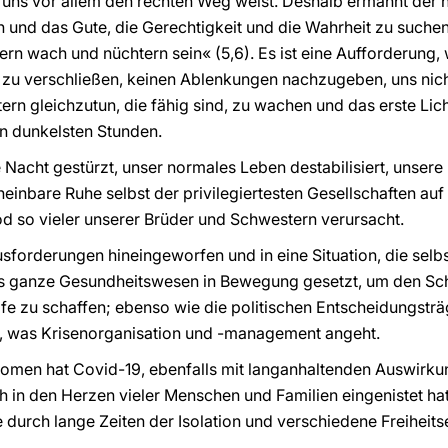
d uns vor allem den rechten Weg weist. Deshalb ermahnt der 
und das Gute, die Gerechtigkeit und die Wahrheit zu suchen
rn wach und nüchtern sein« (5,6). Es ist eine Aufforderung, 
 zu verschließen, keinen Ablenkungen nachzugeben, uns nich
ern gleichzutun, die fähig sind, zu wachen und das erste 
n dunkelsten Stunden.
fe Nacht gestürzt, unser normales Leben destabilisiert, unse
einbare Ruhe selbst der privilegiertesten Gesellschaften auf 
d so vieler unserer Brüder und Schwestern verursacht.
usforderungen hineingeworfen und in eine Situation, die selbs
 das ganze Gesundheitswesen in Bewegung gesetzt, um den S
lfe zu schaffen; ebenso wie die politischen Entscheidungstr
 was Krisenorganisation und -management angeht.
men hat Covid-19, ebenfalls mit langanhaltenden Auswirkun
 in den Herzen vieler Menschen und Familien eingenistet hat,
 durch lange Zeiten der Isolation und verschiedene Freiheit