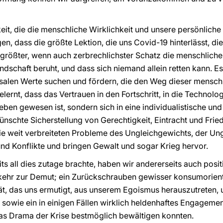
it, die die menschliche Wirklichkeit und unsere persönliche 
n, dass die größte Lektion, die uns Covid-19 hinterlässt, die 
größter, wenn auch zerbrechlichster Schatz die menschliche G
schaft beruht, und dass sich niemand allein retten kann. Es
salen Werte suchen und fördern, die den Weg dieser menschl
ernt, dass das Vertrauen in den Fortschritt, in die Technolog
ieben gewesen ist, sondern sich in eine individualistische un
ünschte Sicherstellung von Gerechtigkeit, Eintracht und Fried
ie weit verbreiteten Probleme des Ungleichgewichts, der Un
nd Konflikte und bringen Gewalt und sogar Krieg hervor.
ts all dies zutage brachte, haben wir andererseits auch po
ehr zur Demut; ein Zurückschrauben gewisser konsumorienti
tät, das uns ermutigt, aus unserem Egoismus herauszutreten,
 sowie ein in einigen Fällen wirklich heldenhaftes Engagemen
das Drama der Krise bestmöglich bewältigen konnten.