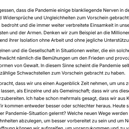
gessen, dass die Pandemie einige blankliegende Nerven in de
 Widersprüche und Ungleichheiten zum Vorschein gebracht ha
 bedroht und die immer weiter verbreitete Einsamkeit in unser
en und der Armen. Denken wir zum Beispiel an die Millionen
rend ihrer Isolation ohne Arbeit und ohne jegliche Unterstütz
elnen und die Gesellschaft in Situationen weiter, die ein sol
chwächt nämlich die Bemühungen um den Frieden und provozie
ormen von Gewalt. In diesem Sinne scheint die Pandemie selbs
unzählige Schwachstellen zum Vorschein gebracht zu haben.
ebracht, dass wir uns einen Augenblick Zeit nehmen, um uns zu
lassen, als Einzelne und als Gemeinschaft; dass wir uns die
rzubereiten. Ich habe schon mehrmals gesagt, dass wir aus K
 kommen entweder besser oder schlechter heraus. Heute si
ser Pandemie-Situation gelernt? Welche neuen Wege werden
ohnheiten abzulegen, um besser vorbereitet zu sein und um
offnung können wir aufgreifen, um voranzukommen und zu v