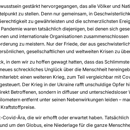
ewusstsein gestärkt hervorgegangen, das alle Völker und Nat
lpunkt zu stellen. Denn nur gemeinsam, in Geschwisterlichkei
Gerechtigkeit zu gewährleisten und die schmerzlichsten Erei
Pandemie waren tatsächlich diejenigen, bei denen sich gesel
utionen und internationale Organisationen zusammenschlossen 
orderung zu meistern. Nur der Friede, der aus geschwisterlic
persönlichen, gesellschaftlichen und weltweiten Krisen zu üb
ick, in dem wir zu hoffen gewagt hatten, dass das Schlimmst
 neues schreckliches Unglück über die Menschheit hereinge
iterlebt: einen weiteren Krieg, zum Teil vergleichbar mit Co
steuert. Der Krieg in der Ukraine rafft unschuldige Opfer h
direkt Betroffenen, sondern in diffuser und unterschiedsloser W
ilometern entfernt unter seinen Nebenwirkungen leiden – ma
Kraftstoffpreise.
ost-Covid-Ära, die wir erhofft oder erwartet haben. Tatsächlic
rund um den Globus, eine Niederlage für die ganze Menschheit