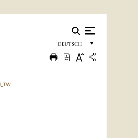
DEUTSCH
FRANÇAIS
ENGLISH
ITALIANO
H_TW
PORTUGUÊS
ESPAÑOL
DEUTSCH
POLSKI