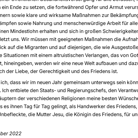
 ein Ende zu setzen, die fortwährend Opfer und Armut verur
ern sowie klare und wirksame Maßnahmen zur Bekämpfung 
kämpfen sowie Nahrung und menschenwürdige Arbeit für alle 
 einen Mindestlohn erhalten und sich in großen Schwierigkeit
etzt uns. Wir müssen mit geeigneten Maßnahmen die Aufnah
ick auf die Migranten und auf diejenigen, die wie Ausgestoße
e Situationen mit einem altruistischen Verlangen, das von Go
ist, hineingeben, werden wir eine neue Welt aufbauen und da
ich der Liebe, der Gerechtigkeit und des Friedens ist.
 ich, dass wir im neuen Jahr gemeinsam unterwegs sein kön
. Ich entbiete den Staats- und Regierungschefs, den Verantwo
äuptern der verschiedenen Religionen meine besten Wünsche
s es ihnen Tag für Tag gelingt, als Handwerker des Friedens
nbefleckte, die Mutter Jesu, die Königin des Friedens, für u
ember 2022