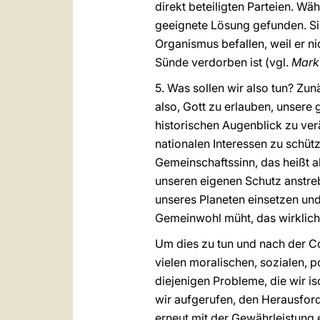
direkt beteiligten Parteien. W
geeignete Lösung gefunden. Sic
Organismus befallen, weil er 
Sünde verdorben ist (vgl.
Mark
5. Was sollen wir also tun? Zun
also, Gott zu erlauben, unsere 
historischen Augenblick zu ver
nationalen Interessen zu schüt
Gemeinschaftssinn, das heißt al
unseren eigenen Schutz anstrebe
unseres Planeten einsetzen und 
Gemeinwohl müht, das wirklich a
Um dies zu tun und nach der Co
vielen moralischen, sozialen, p
diejenigen Probleme, die wir is
wir aufgerufen, den Herausfor
erneut mit der Gewährleistung 