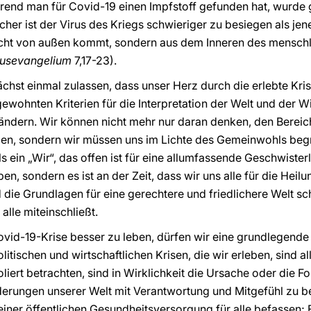
ährend man für Covid-19 einen Impfstoff gefunden hat, wurde
her ist der Virus des Kriegs schwieriger zu besiegen als jen
nicht von außen kommt, sondern aus dem Inneren des menschl
usevangelium
7,17-23).
ächst einmal zulassen, dass unser Herz durch die erlebte Kris
gewohnten Kriterien für die Interpretation der Welt und der W
ändern. Wir können nicht mehr nur daran denken, den Bereic
zen, sondern wir müssen uns im Lichte des Gemeinwohls begr
s ein „Wir“, das offen ist für eine allumfassende Geschwisterl
n, sondern es ist an der Zeit, dass wir uns alle für die Heil
die Grundlagen für eine gerechtere und friedlichere Welt sch
lle miteinschließt.
vid-19-Krise besser zu leben, dürfen wir eine grundlegende 
olitischen und wirtschaftlichen Krisen, die wir erleben, sind 
oliert betrachten, sind in Wirklichkeit die Ursache oder die 
derungen unserer Welt mit Verantwortung und Mitgefühl zu 
einer öffentlichen Gesundheitsversorgung für alle befassen;