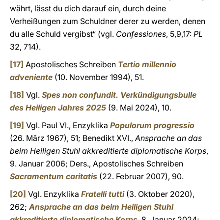
währt, lässt du dich darauf ein, durch deine
Verheißungen zum Schuldner derer zu werden, denen
du alle Schuld vergibst“ (vgl.
Confessiones
, 5,9,17:
PL
32, 714).
[17]
Apostolisches Schreiben
Tertio millennio
adveniente
(10. November 1994), 51.
[18]
Vgl.
Spes non confundit.
Verkündigungsbulle
des Heiligen Jahres 2025
(9. Mai 2024), 10.
[19]
Vgl. Paul VI., Enzyklika
Populorum progressio
(26. März 1967), 51; Benedikt XVI.,
Ansprache an das
beim Heiligen Stuhl akkreditierte diplomatische Korps
,
9. Januar 2006; Ders., Apostolisches Schreiben
Sacramentum caritatis
(22. Februar 2007), 90.
[20]
Vgl. Enzyklika
Fratelli tutti
(3. Oktober 2020),
262;
Ansprache an das beim Heiligen Stuhl
akkreditierte diplomatische Korps
, 8. Januar 2024;