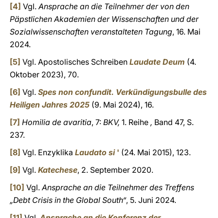
[4]
Vgl.
Ansprache an die Teilnehmer der von den
Päpstlichen Akademien der Wissenschaften und der
Sozialwissenschaften veranstalteten Tagung
, 16. Mai
2024.
[5]
Vgl. Apostolisches Schreiben
Laudate Deum
(4.
Oktober 2023), 70.
[6]
Vgl.
Spes non confundit.
Verkündigungsbulle des
Heiligen Jahres 2025
(9. Mai 2024), 16.
[7]
Homilia de avaritia
, 7:
BKV,
1. Reihe
,
Band 47, S.
237.
[8]
Vgl. Enzyklika
Laudato si
'
(24. Mai 2015), 123.
[9]
Vgl.
Katechese
, 2. September 2020.
[10]
Vgl.
Ansprache an die Teilnehmer des Treffens
„Debt Crisis in the Global South“
, 5. Juni 2024.
[11]
Vgl.
Ansprache an die Konferenz der