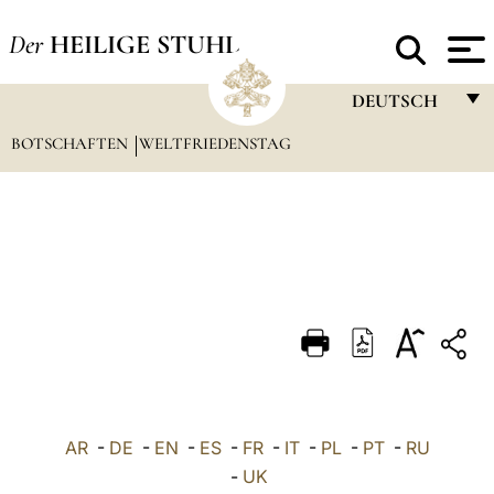
Der
HEILIGE STUHL
DEUTSCH
BOTSCHAFTEN
WELTFRIEDENSTAG
FRANÇAIS
ENGLISH
ITALIANO
PORTUGUÊS
ESPAÑOL
DEUTSCH
POLSKI
العربيّة
AR
-
DE
-
EN
-
ES
-
FR
-
IT
-
PL
-
PT
-
RU
-
UK
中文