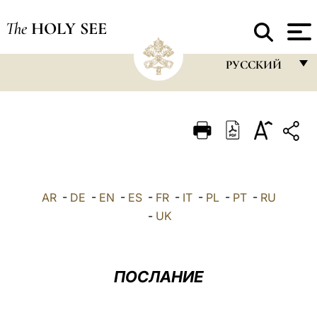
The
HOLY SEE
РУССКИЙ
FRANÇAIS
ENGLISH
ITALIANO
PORTUGUÊS
AR
-
DE
-
EN
-
ES
-
FR
-
IT
-
PL
-
PT
-
RU
ESPAÑOL
-
UK
DEUTSCH
POLSKI
ПОСЛАНИЕ
العربيّة
中文