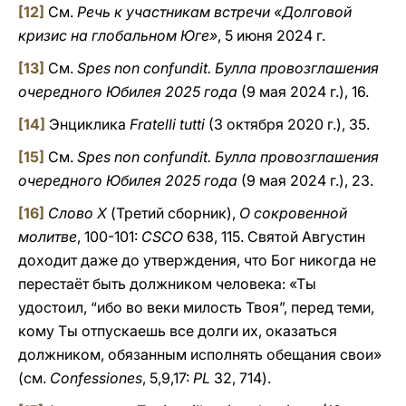
[12]
См.
Речь к участникам встречи «Долговой
кризис на глобальном Юге»
,
5 июня 2024 г.
[13]
См.
Spes non confundit. Булла провозглашения
очередного Юбилея 2025 года
(9 мая 2024 г.), 16.
[14]
Энциклика
Fratelli tutti
(3 октября 2020 г.), 35.
[15]
См.
Spes non confundit. Булла провозглашения
очередного Юбилея 2025 года
(9 мая 2024 г.), 23.
[16]
Слово X
(Третий сборник),
О сокровенной
молитве
, 100-101:
CSCO
638, 115. Святой Августин
доходит даже до утверждения, что Бог никогда не
перестаёт быть должником человека: «Ты
удостоил, “ибо во веки милость Твоя”, перед теми,
кому Ты отпускаешь все долги их, оказаться
должником, обязанным исполнять обещания свои»
(см.
Confessiones
, 5,9,17:
PL
32, 714).