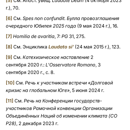
[5]
См. Апост. увещ.
Laudate Deum
(4 октября 2023
г.), 70.
[6]
См.
Spes non confundit. Булла провозглашения
очередного Юбилея 2025 года
(9 мая 2024 г.), 16.
[7]
Homilia de avaritia
, 7:
PG
31, 275.
[8]
См. Энциклика
Laudato si’
(24 мая 2015 г.), 123.
[9]
См.
Катехизическое наставление
2
сентября 2020 г.:
L'Osservatore Romano
, 3
сентября 2020 г., с. 8.
[10]
См.
Речь к участникам встречи «Долговой
кризис на глобальном Юге»
, 5 июня 2024 г.
[11]
См.
Речь на Конференции государств-
участников Рамочной конвенции Организации
Объединённых Наций об изменении климата (CO
P28)
, 2 декабря 2023 г.