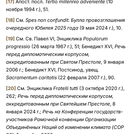
[17]
Апост. посл.
Tertio millennio adveniente
(10
ноября 1994 г.), 51.
[18]
См.
Spes non confundit. Булла провозглашения
очередного Юбилея 2025 года
(9 мая 2024 г.), 10.
[19]
См. Св. Павел VI, Энциклика
Populorum
progressio
(26 марта 1967 г.), 51; Бенедикт XVI,
Речь
перед дипломатическим корпусом,
аккредитованным при Святом Престоле
, 9 января
2006 г.; Бенедикт XVI, Постсинод. увещ.
Sacramentum caritatis
(22 февраля 2007 г.), 90.
[20]
См. Энциклика
Fratelli tutti
(3 октября 2020 г.),
262;
Речь перед дипломатическим корпусом,
аккредитованным при Святейшем Престоле
, 8
января 2024 г.;
Речь на Конференции государств-
участников Рамочной конвенции Организации
Объединённых Наций об изменении климата (COP