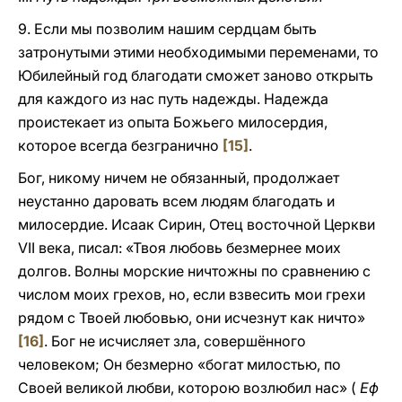
9. Если мы позволим нашим сердцам быть
затронутыми этими необходимыми переменами, то
Юбилейный год благодати сможет заново открыть
для каждого из нас путь надежды. Надежда
проистекает из опыта Божьего милосердия,
которое всегда безгранично
[15]
.
Бог, никому ничем не обязанный, продолжает
неустанно даровать всем людям благодать и
милосердие. Исаак Сирин, Отец восточной Церкви
VII века, писал: «Твоя любовь безмернее моих
долгов. Волны морские ничтожны по сравнению с
числом моих грехов, но, если взвесить мои грехи
рядом с Твоей любовью, они исчезнут как ничто»
[16]
. Бог не исчисляет зла, совершённого
человеком; Он безмерно «богат милостью, по
Своей великой любви, которою возлюбил нас» (
Еф