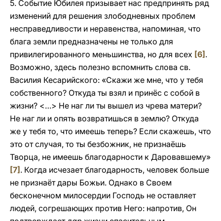
5. Событие Юбилея призывает нас предпринять ряд
изменений для решения злободневных проблем
несправедливости и неравенства, напоминая, что
блага земли предназначены не только для
привилегированного меньшинства, но для всех
[6]
.
Возможно, здесь полезно вспомнить слова св.
Василия Кесарийского: «Скажи же мне, что у тебя
собственного? Откуда ты взял и принёс с собой в
жизни? <…> Не наг ли ты вышел из чрева матери?
Не наг ли и опять возвратишься в землю? Откуда
же у тебя то, что имеешь теперь? Если скажешь, что
это от случая, то ты безбожник, не признаёшь
Творца, не имеешь благодарности к Даровавшему»
[7]
. Когда исчезает благодарность, человек больше
не признаёт дары Божьи. Однако в Своем
бесконечном милосердии Господь не оставляет
людей, согрешающих против Него: напротив, Он