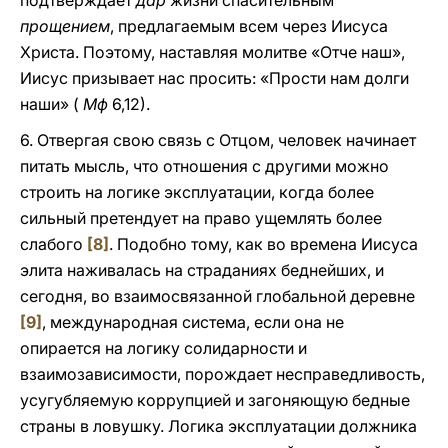
подтверждает
дар
жизни спасительным
прощением
, предлагаемым всем через Иисуса
Христа. Поэтому, наставляя молитве «Отче наш»,
Иисус призывает нас просить: «Прости нам долги
наши» (
Мф
6,12).
6. Отвергая свою связь с Отцом, человек начинает
питать мысль, что отношения с другими можно
строить на логике эксплуатации, когда более
сильный претендует на право ущемлять более
слабого
[8]
. Подобно тому, как во времена Иисуса
элита наживалась на страданиях беднейших, и
сегодня, во взаимосвязанной глобальной деревне
[9]
, международная система, если она не
опирается на логику солидарности и
взаимозависимости, порождает несправедливость,
усугубляемую коррупцией и загоняющую бедные
страны в ловушку. Логика эксплуатации должника