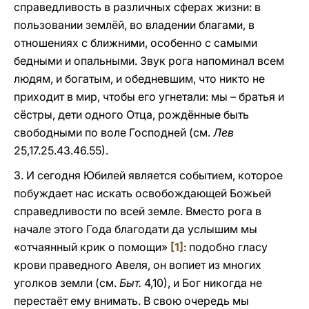
справедливость в различных сферах жизни: в
пользовании землёй, во владении благами, в
отношениях с ближними, особенно с самыми
бедными и опальными. Звук рога напоминал всем
людям, и богатым, и обедневшим, что никто не
приходит в мир, чтобы его угнетали: мы – братья и
сёстры, дети одного Отца, рождённые быть
свободными по воле Господней (cм.
Лев
25,17.25.43.46.55).
3. И сегодня Юбилей является событием, которое
побуждает нас искать освобождающей Божьей
справедливости по всей земле. Вместо рога в
начале этого Года благодати да услышим мы
«отчаянный крик о помощи»
[1]
: подобно гласу
крови праведного Авеля, он вопиет из многих
уголков земли (см.
Быт.
4,10), и Бог никогда не
перестаёт ему внимать. В свою очередь мы