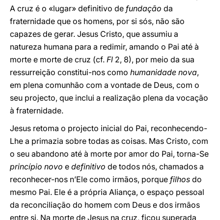
A cruz é o «lugar» definitivo de
fundação
da
fraternidade que os homens, por si sós, não são
capazes de gerar. Jesus Cristo, que assumiu a
natureza humana para a redimir, amando o Pai até à
morte e morte de cruz (cf.
Fl
2, 8), por meio da sua
ressurreição constitui-nos como
humanidade nova
,
em plena comunhão com a vontade de Deus, com o
seu projecto, que inclui a realização plena da vocação
à fraternidade.
Jesus retoma o projecto inicial do Pai, reconhecendo-
Lhe a primazia sobre todas as coisas. Mas Cristo, com
o seu abandono até à morte por amor do Pai, torna-Se
princípio novo
e
definitivo
de todos nós, chamados a
reconhecer-nos n’Ele como irmãos, porque
filhos
do
mesmo Pai. Ele é a própria Aliança, o espaço pessoal
da reconciliação do homem com Deus e dos irmãos
entre si. Na morte de Jesus na cruz, ficou superada