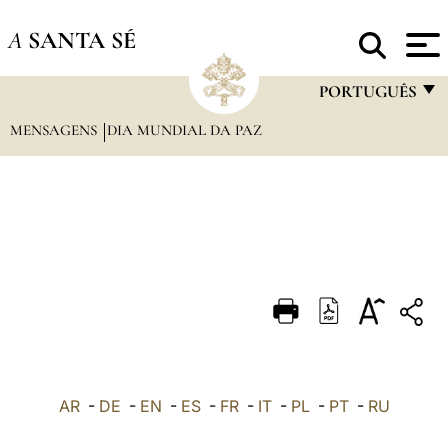
A
SANTA SÉ
PORTUGUÊS
MENSAGENS
DIA MUNDIAL DA PAZ
FRANÇAIS
ENGLISH
ITALIANO
PORTUGUÊS
ESPAÑOL
DEUTSCH
POLSKI
العربيّة
AR
-
DE
-
EN
-
ES
-
FR
-
IT
-
PL
-
PT
-
RU
中文