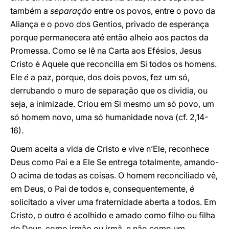
também a
separação
entre os povos, entre o povo da
Aliança e o povo dos Gentios, privado de esperança
porque permanecera até então alheio aos pactos da
Promessa. Como se lê na Carta aos Efésios, Jesus
Cristo é Aquele que reconcilia em Si todos os homens.
Ele
é
a paz, porque, dos dois povos, fez um só,
derrubando o muro de separação que os dividia, ou
seja, a inimizade. Criou em Si mesmo um só povo, um
só homem novo, uma só humanidade nova (cf. 2,14-
16).
Quem aceita a vida de Cristo e vive n’Ele, reconhece
Deus como Pai e a Ele Se entrega totalmente, amando-
O acima de todas as coisas. O homem reconciliado vê,
em Deus, o Pai de todos e, consequentemente, é
solicitado a viver uma fraternidade aberta a todos. Em
Cristo, o outro é acolhido e amado como filho ou filha
de Deus, como irmão ou irmã, e não como um