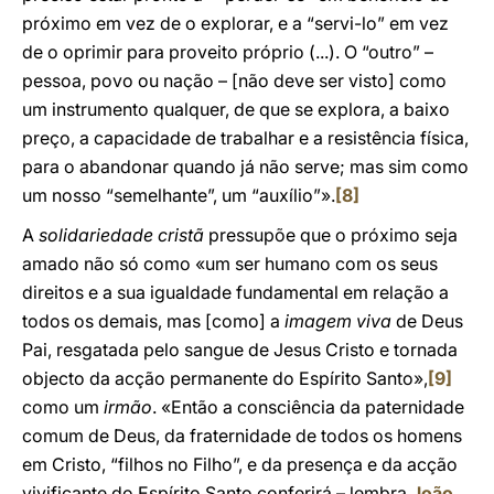
próximo em vez de o explorar, e a “servi-lo” em vez
de o oprimir para proveito próprio (...). O “outro” –
pessoa, povo ou nação – [não deve ser visto] como
um instrumento qualquer, de que se explora, a baixo
preço, a capacidade de trabalhar e a resistência física,
para o abandonar quando já não serve; mas sim como
um nosso “semelhante”, um “auxílio”».
[8]
A
solidariedade cristã
pressupõe que o próximo seja
amado não só como «um ser humano com os seus
direitos e a sua igualdade fundamental em relação a
todos os demais, mas [como] a
imagem viva
de Deus
Pai, resgatada pelo sangue de Jesus Cristo e tornada
objecto da acção permanente do Espírito Santo»,
[9]
como um
irmão
. «Então a consciência da paternidade
comum de Deus, da fraternidade de todos os homens
em Cristo, “filhos no Filho”, e da presença e da acção
vivificante do Espírito Santo conferirá – lembra
João