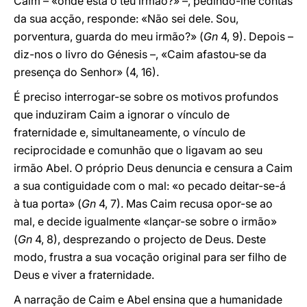
Caim – «onde está o teu irmão?» –, pedindo-lhe contas
da sua acção, responde: «Não sei dele. Sou,
porventura, guarda do meu irmão?» (
Gn
4, 9). Depois –
diz-nos o livro do Génesis –, «Caim afastou-se da
presença do Senhor» (4, 16).
É preciso interrogar-se sobre os motivos profundos
que induziram Caim a ignorar o vínculo de
fraternidade e, simultaneamente, o vínculo de
reciprocidade e comunhão que o ligavam ao seu
irmão Abel. O próprio Deus denuncia e censura a Caim
a sua contiguidade com o mal: «o pecado deitar-se-á
à tua porta» (
Gn
4, 7). Mas Caim recusa opor-se ao
mal, e decide igualmente «lançar-se sobre o irmão»
(
Gn
4, 8), desprezando o projecto de Deus. Deste
modo, frustra a sua vocação original para ser filho de
Deus e viver a fraternidade.
A narração de Caim e Abel ensina que a humanidade