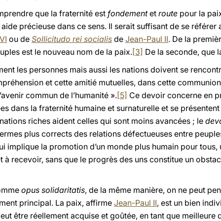
omprendre que la fraternité est
fondement
et
route
pour la pai
ide précieuse dans ce sens. Il serait suffisant de se référer 
VI
ou de
Sollicitudo rei socialis
de
Jean-Paul II
. De la premiè
ples est le nouveau nom de la paix.
[3]
De la seconde, que l
ent les personnes mais aussi les nations doivent se rencontre
compréhension et cette amitié mutuelles, dans cette communio
’avenir commun de l’humanité ».
[5]
Ce devoir concerne en pre
s dans la fraternité humaine et surnaturelle et se présentent 
 nations riches aident celles qui sont moins avancées ; le
devo
mes plus corrects des relations défectueuses entre peuples f
qui implique la promotion d’un monde plus humain pour tous,
t à recevoir, sans que le progrès des uns constitue un obst
 comme
opus solidaritatis
, de la même manière, on ne peut pe
ement principal. La paix, affirme
Jean-Paul II
, est un bien indiv
 peut être réellement acquise et goûtée, en tant que meilleure