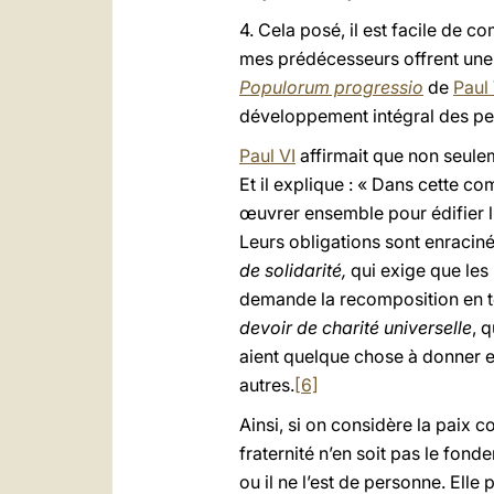
4. Cela posé, il est facile de c
mes prédécesseurs offrent une a
Populorum progressio
de
Paul 
développement intégral des peu
Paul VI
affirmait que non seulem
Et il explique : « Dans cette 
œuvrer ensemble pour édifier l
Leurs obligations sont enracinée
de solidarité,
qui exige que les
demande la recomposition en ter
devoir de charité universelle
, 
aient quelque chose à donner e
autres.
[6]
Ainsi, si on considère la paix
fraternité n’en soit pas le fond
ou il ne l’est de personne. Elle