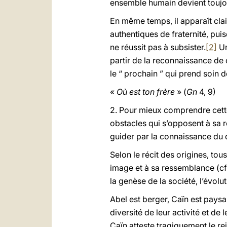
ensemble humain devient toujou
En même temps, il apparaît cla
authentiques de fraternité, pu
ne réussit pas à subsister.
[2]
Un
partir de la reconnaissance de c
le “ prochain ” qui prend soin de
«
Où est ton frère
» (
Gn
4, 9)
2. Pour mieux comprendre cette
obstacles qui s’opposent à sa r
guider par la connaissance du d
Selon le récit des origines, t
image et à sa ressemblance (cf
la genèse de la société, l’évolu
Abel est berger, Caïn est paysan
diversité de leur activité et de
Caïn atteste tragiquement le reje