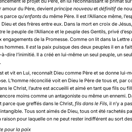
ement le projet du Père, en lui reconnaissant le primat sur 
r amour du Père, devient
principe nouveau
et
définitif
de nou
s parce qu’
enfants
du même Père. Il est l’Alliance même, l’e
Dieu et des frères entre eux. Dans la mort en croix de Jésus,
tre le peuple de l’Alliance et le peuple des Gentils, privé d’e
x engagements de la Promesse. Comme on lit dans la Lettre
 les hommes. Il
est
la paix puisque des deux peuples il en a fait
st-à-dire l’inimitié. Il a créé en lui-même un seul peuple, un 
.
ist et vit en Lui, reconnaît Dieu comme Père et se donne lui-
e. L’homme réconcilié voit en Dieu le Père de tous et, par con
ns le Christ, l’autre est accueilli et aimé en tant que fils ou 
encore moins comme un antagoniste ou même un ennemi. Dans
t parce que greffés dans le Christ,
fils dans le Fils
, il n’y a p
 intangible. Tous sont aimés de Dieu, tous ont été rachetés pa
 raison pour laquelle on ne peut rester indifférent au sort des
te pour la paix