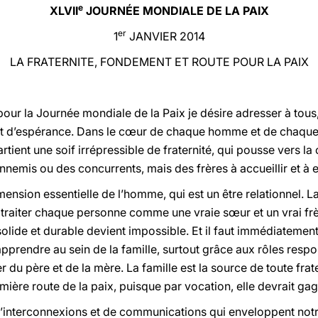
e
XLVII
JOURNÉE MONDIALE DE LA PAIX
er
1
JANVIER 2014
LA FRATERNITE, FONDEMENT ET ROUTE POUR LA PAIX
ur la Journée mondiale de la Paix je désire adresser à tous
 et d’espérance. Dans le cœur de chaque homme et de chaque 
artient une soif irrépressible de fraternité, qui pousse vers 
nnemis ou des concurrents, mais des frères à accueillir et à 
dimension essentielle de l’homme, qui est un être relationnel.
traiter chaque personne comme une vraie sœur et un vrai frèr
solide et durable devient impossible. Et il faut immédiatement
prendre au sein de la famille, surtout grâce aux rôles res
 du père et de la mère. La famille est la source de toute frat
emière route de la paix, puisque par vocation, elle devrait g
’interconnexions et de communications qui enveloppent notre