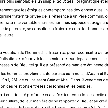
rs plus semblable à un simple ‘
do ut des’
pragmatique et é
irement que les éthiques contemporaines deviennent aussi in
isqu’une fraternité privée de la référence à un Père commun
e fraternité véritable entre les hommes suppose et exige une
ette paternité, se consolide la fraternité entre les hommes, c’e
 l’autre.
 vocation de l’homme à la fraternité, pour reconnaître de fa
éalisation et découvrir les chemins de leur dépassement, il e
essein de Dieu, tel qu’il est présenté de manière éminente da
ous les hommes proviennent de parents communs, d’Adam et Èv
.
Gn
1, 26), de qui naissent Caïn et Abel. Dans l’événement de 
tion des relations entre les personnes et les peuples.
. Leur identité profonde et à la fois leur vocation, est celle d
 leur culture, de leur manière de se rapporter à Dieu et au cré
t radical de la vocation à être frères. Leur histoire (cf.
Gn
4,