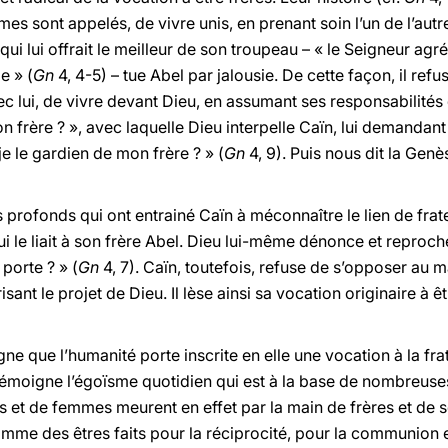
mmes sont appelés, de vivre unis, en prenant soin l’un de l’autr
ui lui offrait le meilleur de son troupeau – « le Seigneur agré
e » (
Gn
4, 4-5) – tue Abel par jalousie. De cette façon, il refu
vec lui, de vivre devant Dieu, en assumant ses responsabilités
 ton frère ? », avec laquelle Dieu interpelle Caïn, lui demanda
je le gardien de mon frère ? » (
Gn
4, 9). Puis nous dit la Genè
fs profonds qui ont entrainé Caïn à méconnaître le lien de frater
 le liait à son frère Abel. Dieu lui-même dénonce et reproch
 porte ? » (
Gn
4, 7). Caïn, toutefois, refuse de s’opposer au m
isant le projet de Dieu. Il lèse ainsi sa vocation originaire à êt
gne que l’humanité porte inscrite en elle une vocation à la frat
témoigne l’égoïsme quotidien qui est à la base de nombreus
 et de femmes meurent en effet par la main de frères et de 
comme des êtres faits pour la réciprocité, pour la communion e