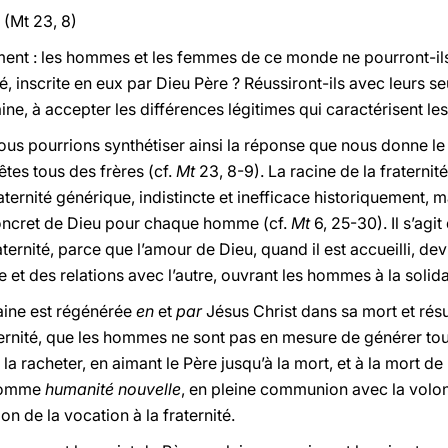
 (Mt 23, 8)
ément : les hommes et les femmes de ce monde ne pourront-il
té, inscrite en eux par Dieu Père ? Réussiront-ils avec leurs s
aine, à accepter les différences légitimes qui caractérisent les
us pourrions synthétiser ainsi la réponse que nous donne le S
êtes tous des frères (cf.
Mt
23, 8-9). La racine de la fraternit
paternité générique, indistincte et inefficace historiquement, 
concret de Dieu pour chaque homme (cf.
Mt
6, 25-30). Il s’agi
ternité, parce que l’amour de Dieu, quand il est accueilli, de
 et des relations avec l’autre, ouvrant les hommes à la solida
maine est régénérée
en
et
par
Jésus Christ dans sa mort et résur
ernité, que les hommes ne sont pas en mesure de générer tout
 racheter, en aimant le Père jusqu’à la mort, et à la mort de 
 comme
humanité nouvelle
, en pleine communion avec la volon
on de la vocation à la fraternité.