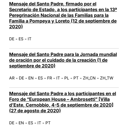
Mensaje del Santo Padre, firmado por el
Secretario de Estado, a los participantes en la 13ª
Peregrinación Nacional de las Familias para la
Familia a Pompeya y Loreto (12 de septiembre de
2020)
-
-
DE
ES
IT
Mensaje del Santo Padre para la Jornada mundial
de oración por el cuidado de la creación (1 de
septiembre de 2020)
-
-
-
-
-
-
-
-
-
AR
DE
EN
ES
FR
IT
PL
PT
ZH_CN
ZH_TW
Mensaje del Santo Padre a los participantes en el
Foro de “European House – Ambrosetti” [Villa
d’Este, Cernobbio, 4-5 de septiembre de 2020]
(27 de agosto de 2020)
-
-
-
-
DE
EN
ES
IT
PT