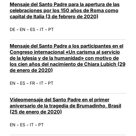
Mensaje del Santo Padre para la apertura de las
celebraciones por los 150 años de Roma como
capital de Italia (3 de febrero de 2020)
-
-
-
-
DE
EN
ES
IT
PT
Mensaje del Santo Padre a los participantes en el
Congreso internacional «Un carisma al servicio
de la Iglesia y de la humanidad» con motivo de
los cien años del nacimiento de Chiara Lubich (29
de enero de 2020)
-
-
-
-
EN
ES
FR
IT
PT
Videomensaje del Santo Padre en el primer
aniversario de la tragedia de Brumadinho, Brasil
(25 de enero de 2020)
-
-
-
EN
ES
IT
PT