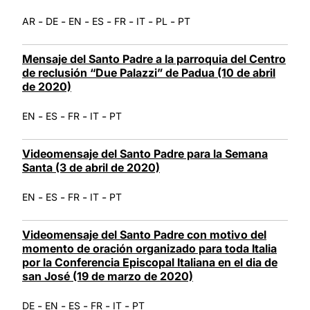
-
-
-
-
-
-
-
AR
DE
EN
ES
FR
IT
PL
PT
Mensaje del Santo Padre a la parroquia del Centro
de reclusión “Due Palazzi” de Padua (10 de abril
de 2020)
-
-
-
-
EN
ES
FR
IT
PT
Videomensaje del Santo Padre para la Semana
Santa (3 de abril de 2020)
-
-
-
-
EN
ES
FR
IT
PT
Videomensaje del Santo Padre con motivo del
momento de oración organizado para toda Italia
por la Conferencia Episcopal Italiana en el dia de
san José (19 de marzo de 2020)
-
-
-
-
-
DE
EN
ES
FR
IT
PT