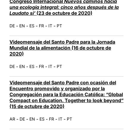
Congreso Internacional
Nuevos caminos hacia
una ecología integral: cinco años después de la
Laudato si’
(23 de octubre de 2020)
-
-
-
-
-
DE
EN
ES
FR
IT
PT
Videomensaje del Santo Padre para la Jornada
Mundial de la alimentación (16 de octubre de
2020)
-
-
-
-
-
DE
EN
ES
FR
IT
PT
Videomensaje del Santo Padre con ocasión del
Encuentro promovido y organizado por la
Congregación para la Educación Católica: “Global
Compact on Education. Together to look beyond”
(15 de octubre de 2020)
-
-
-
-
-
-
AR
DE
EN
ES
FR
IT
PT