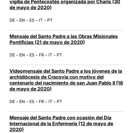
vigilia de Pentecostés organizada por Charis (30
de mayo de 2020)
-
-
-
-
DE
EN
ES
IT
PT
Mensaje del Santo Padre a las Obras Misionales
Pontificias (21 de mayo de 2020)
-
-
-
-
-
DE
EN
ES
FR
IT
PT
Videomensaje del Santo Padre a los jóvenes de la
archidiócesis de Cracovia con motivo del
centenario del nacimiento de san Juan Pablo II (18
de mayo de 2020)
-
-
-
-
-
DE
EN
ES
FR
IT
PT
Mensaje del Santo Padre con ocasión del Día
Internacional de la Enfermería (12 de mayo de
2020)