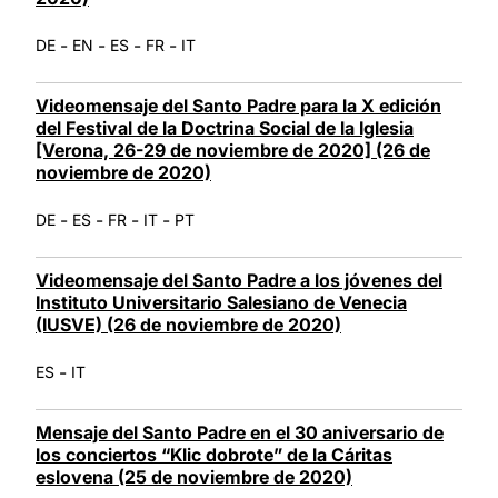
-
-
-
-
DE
EN
ES
FR
IT
Videomensaje del Santo Padre para la X edición
del Festival de la Doctrina Social de la Iglesia
[Verona, 26-29 de noviembre de 2020] (26 de
noviembre de 2020)
-
-
-
-
DE
ES
FR
IT
PT
Videomensaje del Santo Padre a los jóvenes del
Instituto Universitario Salesiano de Venecia
(IUSVE) (26 de noviembre de 2020)
-
ES
IT
Mensaje del Santo Padre en el 30 aniversario de
los conciertos “Klic dobrote” de la Cáritas
eslovena (25 de noviembre de 2020)