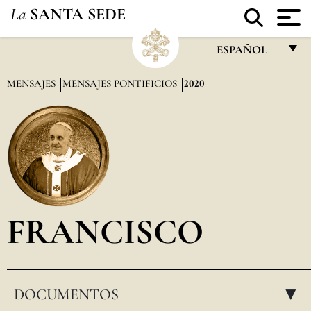
La
SANTA SEDE
ESPAÑOL
FRANÇAIS
MENSAJES
MENSAJES PONTIFICIOS
2020
ENGLISH
ITALIANO
PORTUGUÊS
ESPAÑOL
DEUTSCH
FRANCISCO
POLSKI
العربيّة
DOCUMENTOS
中文
▸