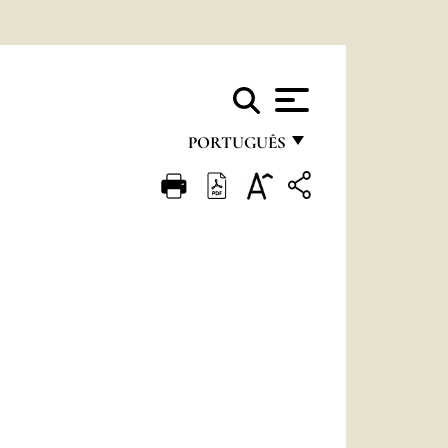
PORTUGUÊS
FRANÇAIS
ENGLISH
ITALIANO
PORTUGUÊS
ESPAÑOL
DEUTSCH
POLSKI