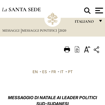
La
SANTA SEDE
ITALIANO
MESSAGGI
MESSAGGI PONTIFICI
2020
FRANÇAIS
ENGLISH
ITALIANO
PORTUGUÊS
ESPAÑOL
EN
-
ES
-
FR
-
IT
-
PT
DEUTSCH
POLSKI
العربيّة
MESSAGGIO DI NATALE AI LEADER POLITICI
SUD-SUDANESI
中文