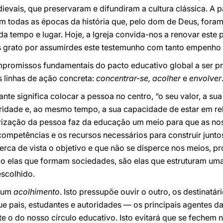
evais, que preservaram e difundiram a cultura clássica. A par
em todas as épocas da história que, pelo dom de Deus, fora
a tempo e lugar. Hoje, a Igreja convida-nos a renovar este p
os grato por assumirdes este testemunho com tanto empenho
mpromissos fundamentais do pacto educativo global a ser 
s linhas de ação concreta:
concentrar-se, acolher
e
envolver
nte significa colocar a pessoa no centro, “o seu valor, a sua
laridade e, ao mesmo tempo, a sua capacidade de estar em r
lorização da pessoa faz da educação um meio para que as no
mpetências e os recursos necessários para construir juntos 
erca de vista o objetivo e que não se disperce nos meios, pro
ão elas que formam sociedades, são elas que estruturam u
escolhido.
o um
acolhimento
. Isto pressupõe ouvir o outro, os destinatár
que pais, estudantes e autoridades — os principais agentes
 o do nosso círculo educativo. Isto evitará que se fechem n