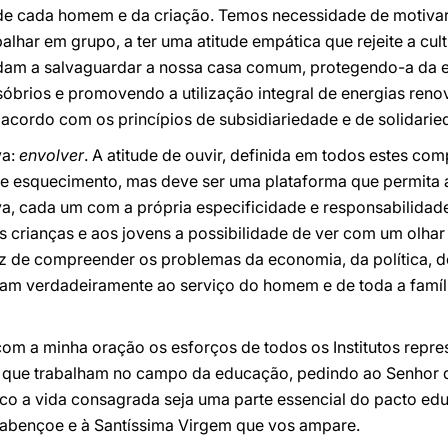
 de cada homem e da criação. Temos necessidade de motivar 
abalhar em grupo, a ter uma atitude empática que rejeite a c
dam a salvaguardar a nossa casa comum, protegendo-a da e
sóbrios e promovendo a utilização integral de energias reno
acordo com os princípios de subsidiariedade e de solidaried
va:
envolver
. A atitude de ouvir, definida em todos estes co
 esquecimento, mas deve ser uma plataforma que permita a
va, cada um com a própria especificidade e responsabilidad
s crianças e aos jovens a possibilidade de ver com um olhar
 de compreender os problemas da economia, da política, d
jam verdadeiramente ao serviço do homem e de toda a famíl
m a minha oração os esforços de todos os Institutos repre
s que trabalham no campo da educação, pedindo ao Senhor 
o a vida consagrada seja uma parte essencial do pacto edu
 abençoe e à Santíssima Virgem que vos ampare.