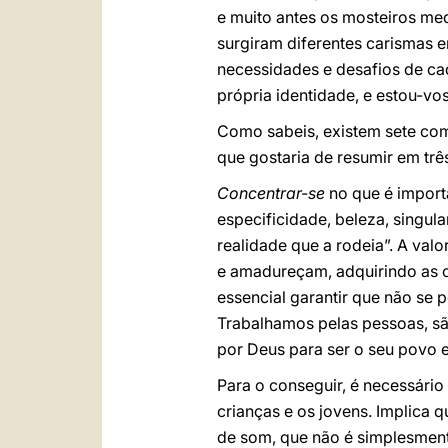
e muito antes os mosteiros medi
surgiram diferentes carismas 
necessidades e desafios de cad
própria identidade, e estou-v
Como sabeis, existem sete co
que gostaria de resumir em trê
Concentrar-se
no que é importa
especificidade, beleza, singu
realidade que a rodeia”. A va
e amadureçam, adquirindo as co
essencial garantir que não se p
Trabalhamos pelas pessoas, s
por Deus para ser o seu povo 
Para o conseguir, é necessári
crianças e os jovens. Implica 
de som, que não é simplesmente