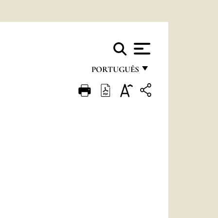
PORTUGUÊS
FRANÇAIS
ENGLISH
ITALIANO
PORTUGUÊS
ESPAÑOL
DEUTSCH
POLSKI