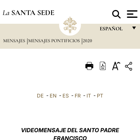
La
SANTA SEDE
ESPAÑOL
MENSAJES
MENSAJES PONTIFICIOS
2020
FRANÇAIS
ENGLISH
ITALIANO
PORTUGUÊS
ESPAÑOL
DE
-
EN
-
ES
-
FR
-
IT
-
PT
DEUTSCH
POLSKI
العربيّة
VIDEOMENSAJE DEL SANTO PADRE
FRANCISCO
中文