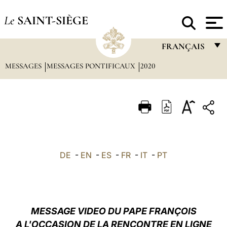
Le
SAINT-SIÈGE
FRANÇAIS
MESSAGES
MESSAGES PONTIFICAUX
2020
FRANÇAIS
ENGLISH
ITALIANO
PORTUGUÊS
ESPAÑOL
DE
-
EN
-
ES
-
FR
-
IT
-
PT
DEUTSCH
POLSKI
العربيّة
MESSAGE VIDEO DU PAPE FRANÇOIS
A L'OCCASION DE LA RENCONTRE EN LIGNE
中文