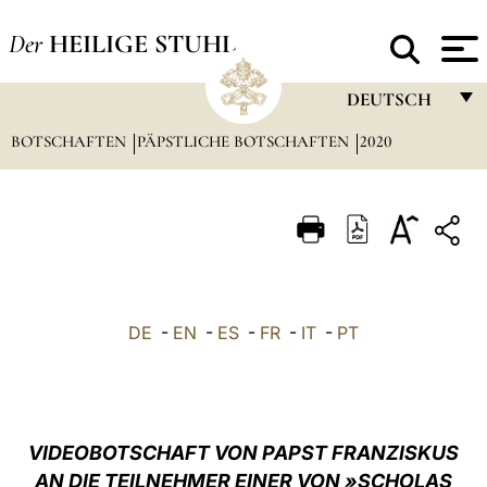
Der
HEILIGE STUHL
DEUTSCH
BOTSCHAFTEN
PÄPSTLICHE BOTSCHAFTEN
FRANÇAIS
2020
ENGLISH
ITALIANO
PORTUGUÊS
ESPAÑOL
DE
-
EN
-
ES
-
FR
-
IT
-
PT
DEUTSCH
POLSKI
العربيّة
VIDEOBOTSCHAFT VON PAPST FRANZISKUS
AN DIE TEILNEHMER EINER VON
»
SCHOLAS
中文