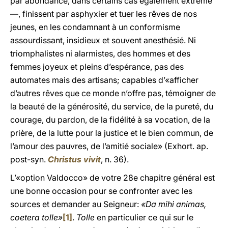
par abondance, dans certains cas également extrême
—, finissent par asphyxier et tuer les rêves de nos
jeunes, en les condamnant à un conformisme
assourdissant, insidieux et souvent anesthésié. Ni
triomphalistes ni alarmistes, des hommes et des
femmes joyeux et pleins d’espérance, pas des
automates mais des artisans; capables d’«afficher
d’autres rêves que ce monde n’offre pas, témoigner de
la beauté de la générosité, du service, de la pureté, du
courage, du pardon, de la fidélité à sa vocation, de la
prière, de la lutte pour la justice et le bien commun, de
l’amour des pauvres, de l’amitié sociale» (Exhort. ap.
post-syn.
Christus vivit
, n. 36).
L’«option Valdocco» de votre 28e chapitre général est
une bonne occasion pour se confronter avec les
sources et demander au Seigneur:
«Da mihi animas,
coetera tolle»
[1]
.
Tolle
en particulier ce qui sur le