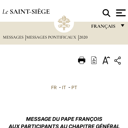
Le
SAINT-SIÈGE
FRANÇAIS
MESSAGES
MESSAGES PONTIFICAUX
2020
FRANÇAIS
ENGLISH
ITALIANO
PORTUGUÊS
ESPAÑOL
FR
-
IT
-
PT
DEUTSCH
POLSKI
العربيّة
MESSAGE DU PAPE FRANÇOIS
AUX PARTICIPANTS AU CHAPITRE GÉNÉRAL
中文