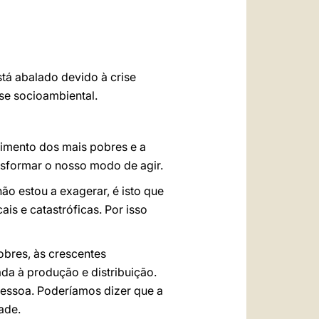
العربيّة
中文
LATINE
tá abalado devido à crise
se socioambiental.
frimento dos mais pobres e a
nsformar o nosso modo de agir.
ão estou a exagerar, é isto que
is e catastróficas. Por isso
obres, às crescentes
ada à produção e distribuição.
pessoa. Poderíamos dizer que a
ade.