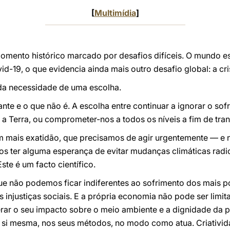
[
Multimídia
]
omento histórico marcado por desafios difíceis. O mundo es
-19, o que evidencia ainda mais outro desafio global: a cri
da necessidade de uma escolha.
ante e o que não é. A escolha entre continuar a ignorar o so
a Terra, ou comprometer-nos a todos os níveis a fim de tra
m mais exatidão, que precisamos de agir urgentemente — e n
os ter alguma esperança de evitar mudanças climáticas radica
te é um facto científico.
ue não podemos ficar indiferentes ao sofrimento dos mais p
injustiças sociais. E a própria economia não pode ser limit
ar o seu impacto sobre o meio ambiente e a dignidade da 
si mesma, nos seus métodos, no modo como atua. Criativid