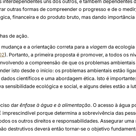
interdependentes uns dos outros, e também dependentes da
rar outras formas de compreender o progresso e de o medir
ica, financeira e do produto bruto, mas dando importância 
nhas de ação.
a mudança e a orientação correta para a
viagem
da ecologia 
02
). Portanto, a primeira proposta é promover, a todos os ní
envolvendo a compreensão de que os problemas ambientais 
er isto desde o início: os problemas ambientais estão lig
dos científicos e uma abordagem ética. Isto é importante
a sensibilidade ecológica e social, e alguns deles estão a l
ciso dar
ênfase à água e à alimentação
. O acesso à água po
É imprescindível porque determina a sobrevivência das pess
odos os outros direitos e responsabilidades. Assegurar uma
ão destrutivos deverá então tornar-se o objetivo fundament