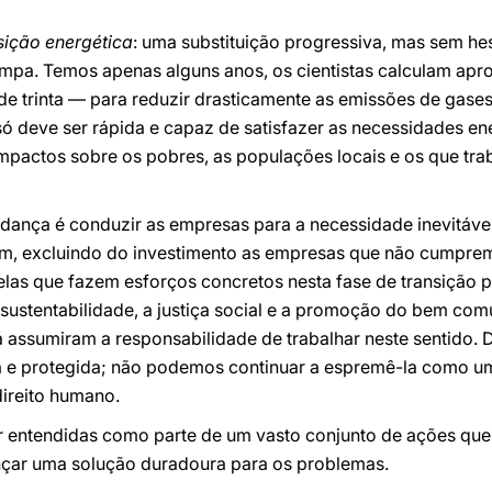
sição energética
: uma substituição progressiva, mas sem he
 limpa. Temos apenas alguns anos, os cientistas calculam ap
 trinta — para reduzir drasticamente as emissões de gases
só deve ser rápida e capaz de satisfazer as necessidades ene
mpactos sobre os pobres, as populações locais e os que tr
ança é conduzir as empresas para a necessidade inevitáv
um, excluindo do investimento as empresas que não cumpre
las que fazem esforços concretos nesta fase de transição p
sustentabilidade, a justiça social e a promoção do bem co
á assumiram a responsabilidade de trabalhar neste sentido. D
da e protegida; não podemos continuar a espremê-la como u
 direito humano.
r entendidas como parte de um vasto conjunto de ações que
ançar uma solução duradoura para os problemas.