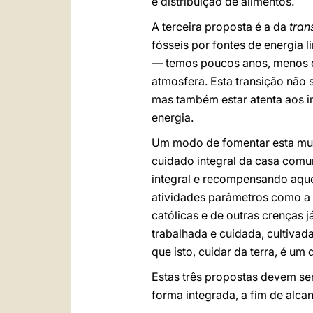
e distribuição de alimentos.
A terceira proposta é a da
tran
fósseis por fontes de energia
— temos poucos anos, menos de
atmosfera. Esta transição não 
mas também estar atenta aos i
energia.
Um modo de fomentar esta mud
cuidado integral da casa com
integral e recompensando aque
atividades parâmetros como a 
católicas e de outras crenças j
trabalhada e cuidada, cultiva
que isto, cuidar da terra, é um
Estas três propostas devem se
forma integrada, a fim de alc