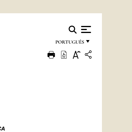
PORTUGUÊS
FRANÇAIS
ENGLISH
ITALIANO
PORTUGUÊS
ESPAÑOL
DEUTSCH
POLSKI
CA