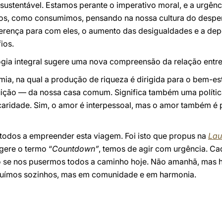
sustentável. Estamos perante o imperativo moral, e a urgênci
s, como consumimos, pensando na nossa cultura do desperdí
ferença para com eles, o aumento das desigualdades e a dep
ios.
ogia integral sugere uma nova compreensão da relação entre 
a, na qual a produção de riqueza é dirigida para o bem-est
ruição — da nossa casa comum. Significa também uma polít
aridade. Sim, o amor é interpessoal, mas o amor também é p
 todos a empreender esta viagem. Foi isto que propus na
Lau
gere o termo “
Countdown”
, temos de agir com urgência. C
se nos pusermos todos a caminho hoje. Não amanhã, mas ho
truímos sozinhos, mas em comunidade e em harmonia.