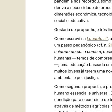
pandemia nos recordou, somos 
deriva a necessidade de procu
dimensões económica, tecnológ
social e educativa.
Gostaria de propor hoje três li
Como escrevi na
Laudato si’
, 
um passo pedagógico (cf. n.
2
cuidado da casa comum
, des
humanas — temos de compreend
—; uma educação baseada em da
muitos jovens já terem uma nov
ambiental e pela justiça.
Como segunda proposta, é pre
humano essencial e universal. 
condição para o exercício de t
através de métodos agrícolas n