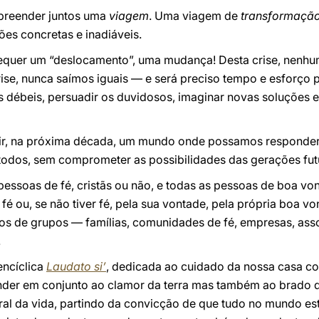
mpreender juntos uma
viagem
. Uma viagem de
transformaçã
es concretas e inadiáveis.
quer um “deslocamento”, uma mudança! Desta crise, nenhum
ise, nunca saímos iguais — e será preciso tempo e esforço p
os débeis, persuadir os duvidosos, imaginar novas soluções
ruir, na próxima década, um mundo onde possamos responde
 todos, sem comprometer as possibilidades das gerações fut
pessoas de fé, cristãs ou não, e todas as pessoas de boa vo
é ou, se não tiver fé, pela sua vontade, pela própria boa 
s de grupos — famílias, comunidades de fé, empresas, asso
.
encíclica
Laudato si’
, dedicada ao cuidado da nossa casa c
onder em conjunto ao clamor da terra mas também ao brado d
ral da vida, partindo da convicção de que tudo no mundo est