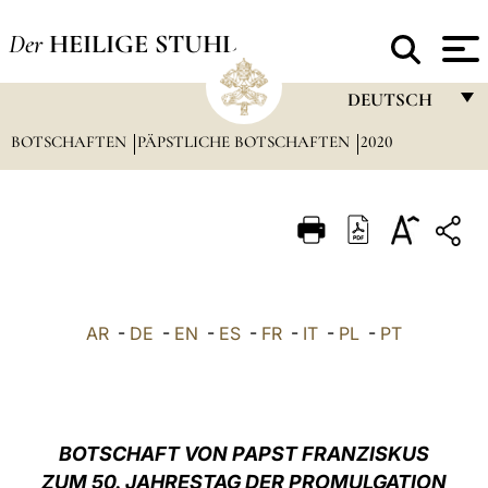
Der
HEILIGE STUHL
DEUTSCH
BOTSCHAFTEN
PÄPSTLICHE BOTSCHAFTEN
FRANÇAIS
2020
ENGLISH
ITALIANO
PORTUGUÊS
ESPAÑOL
AR
-
DE
-
EN
-
ES
-
FR
-
IT
-
PL
-
PT
DEUTSCH
POLSKI
العربيّة
BOTSCHAFT VON PAPST FRANZISKUS
ZUM 50. JAHRESTAG DER PROMULGATION
中文