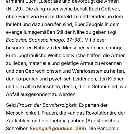
ermahnt Euch: „Liebt alle und bevorzugt die Armen“
(Nr. 29). Die Jungfrauenweihe behält Euch Gott vor,
ohne Euch von Eurem Umfeld zu entfremden, in dem
Ihr lebt und dazu berufen sind, Euer Zeugnis in dem
evangeliumsgemäßen Stil der Nähe zu geben (vgl.
Ecclesiae Sponsae imago,
37-38). Mit dieser
besonderen Nähe zu den Menschen von heute möge
Eure jungfräuliche Weihe der Kirche helfen, die Armen
zu lieben, materielle und geistige Armut zu erkennen
und den Gebrechlichsten und Wehrlosesten zu helfen,
den körperlich und psychisch Leidenden, den Kleinen
und den alten Menschen, denen, die in Gefahr sind, wie
Abfall ausgesondert zu werden.
Seid
Frauen der Barmherzigkeit,
Experten der
Menschlichkeit. Frauen, die »an das Revolutionäre der
Zärtlichkeit und der Liebe« glauben (Apostolisches
Schreiben
Evangelii gaudium,
288
). Die Pandemie