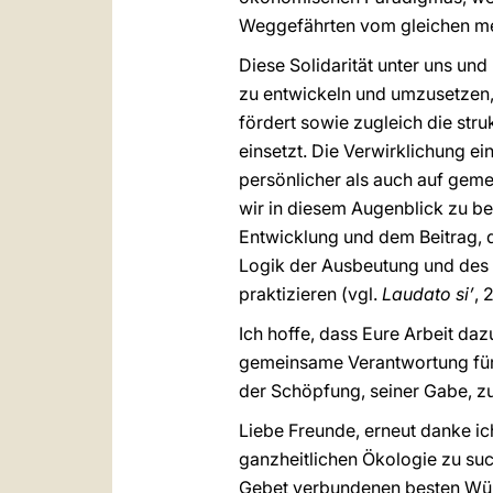
Weggefährten vom gleichen mens
Diese Solidarität unter uns u
zu entwickeln und umzusetzen,
fördert sowie zugleich die str
einsetzt. Die Verwirklichung ei
persönlicher als auch auf gem
wir in diesem Augenblick zu be
Entwicklung und dem Beitrag, d
Logik der Ausbeutung und des
praktizieren (vgl.
Laudato si’
, 
Ich hoffe, dass Eure Arbeit da
gemeinsame Verantwortung füre
der Schöpfung, seiner Gabe, zu 
Liebe Freunde, erneut danke 
ganzheitlichen Ökologie zu su
Gebet verbundenen besten Wüns