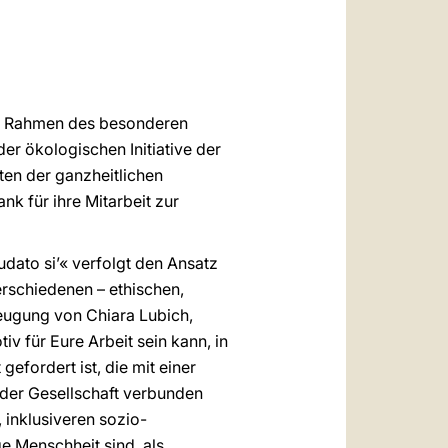
العربيّة
中文
LATINE
 im Rahmen des besonderen
 der ökologischen Initiative der
en der ganzheitlichen
 für ihre Mitarbeit zur
dato si’« verfolgt den Ansatz
erschiedenen – ethischen,
zeugung von Chiara Lubich,
iv für Eure Arbeit sein kann, in
efordert ist, die mit einer
der Gesellschaft verbunden
 inklusiveren sozio-
e Menschheit sind, als