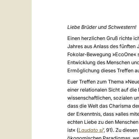
Liebe Brüder und Schwestern!
Einen herzlichen Gruß richte i
Jahres aus Anlass des fünften 
Fokolar-Bewegung »EcoOne« sow
Entwicklung des Menschen und 
Ermöglichung dieses Treffen a
Euer Treffen zum Thema »Neue 
einer relationalen Sicht auf d
wissenschaftlichen, sozialen 
dass die Welt das Charisma der E
der Erkenntnis, dass »alles mit
echten Liebe zu den Menschen
ist« (
Laudato si
’, 91). Zu dies
ökonomischen Paradigmas, welc