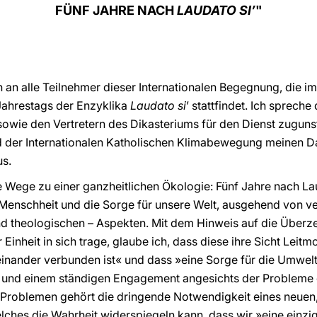
FÜNF JAHRE NACH
LAUDATO SI’
"
ch an alle Teilnehmer dieser Internationalen Begegnung, die
Jahrestags der Enzyklika
Laudato si
’ stattfindet. Ich spreche
ie den Vertretern des Dikasteriums für den Dienst zugunst
der Internationalen Katholischen Klimabewegung meinen Dank
us.
Wege zu einer ganzheitlichen Ökologie: Fünf Jahre nach Lau
ie Menschheit und die Sorge für unsere Welt, ausgehend von v
und theologischen – Aspekten. Mit dem Hinweis auf die Über
inheit in sich trage, glaube ich, dass diese ihre Sicht Leitmot
einander verbunden ist« und dass »eine Sorge für die Umwelt g
 und einem ständigen Engagement angesichts der Probleme 
en Problemen gehört die dringende Notwendigkeit eines neuen,
hes die Wahrheit widerspiegeln kann, dass wir »eine einzig