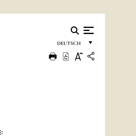
DEUTSCH
FRANÇAIS
ENGLISH
ITALIANO
PORTUGUÊS
ESPAÑOL
DEUTSCH
POLSKI
: