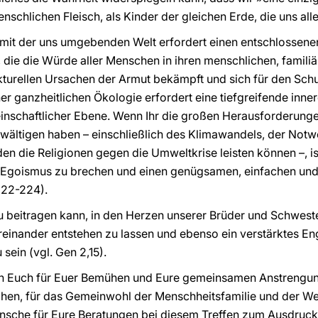
chlichen Fleisch, als Kinder der gleichen Erde, die uns all
nd mit der uns umgebenden Welt erfordert einen entschlosse
 die die Würde aller Menschen in ihren menschlichen, famili
ukturellen Ursachen der Armut bekämpft und sich für den Sch
ner ganzheitlichen Ökologie erfordert eine tiefgreifende inn
einschaftlicher Ebene. Wenn Ihr die großen Herausforderung
wältigen haben – einschließlich des Klimawandels, der Notw
en die Religionen gegen die Umweltkrise leisten können –, is
 Egoismus zu brechen und einen genügsamen, einfachen und
222-224).
zu beitragen kann, in den Herzen unserer Brüder und Schweste
inander entstehen zu lassen und ebenso ein verstärktes E
sein (vgl. Gen 2,15).
ich Euch für Euer Bemühen und Eure gemeinsamen Anstrengu
chen, für das Gemeinwohl der Menschheitsfamilie und der We
che für Eure Beratungen bei diesem Treffen zum Ausdruck 