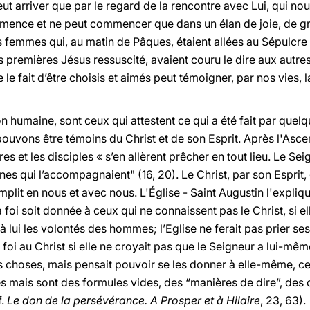
t arriver que par le regard de la rencontre avec Lui, qui nous
mence et ne peut commencer que dans un élan de joie, de grat
 femmes qui, au matin de Pâques, étaient allées au Sépulcre d
es premières Jésus ressuscité, avaient couru le dire aux autres
e fait d’être choisis et aimés peut témoigner, par nos vies, l
n humaine, sont ceux qui attestent ce qui a été fait par quelq
ouvons être témoins du Christ et de son Esprit. Après l'Asce
es et les disciples « s’en allèrent prêcher en tout lieu. Le Se
gnes qui l’accompagnaient" (16, 20). Le Christ, par son Espr
plit en nous et avec nous. L'Église - Saint Augustin l'expliqua
oi soit donnée à ceux qui ne connaissent pas le Christ, si el
e à lui les volontés des hommes; l’Eglise ne ferait pas prier 
foi au Christ si elle ne croyait pas que le Seigneur a lui-m
es choses, mais pensait pouvoir se les donner à elle-même, ce
es mais sont des formules vides, des “manières de dire”, de
f.
Le don de la persévérance. A Prosper et à Hilaire
, 23, 63).