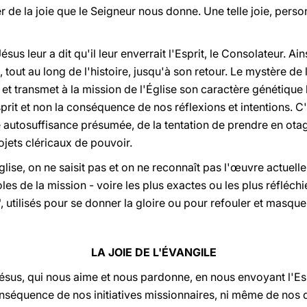
r de la joie que le Seigneur nous donne. Une telle joie, perso
sus leur a dit qu'il leur enverrait l'Esprit, le Consolateur. Ainsi
 tout au long de l'histoire, jusqu'à son retour. Le mystère de
 et transmet à la mission de l'Église son caractère génétique l
prit et non la conséquence de nos réflexions et intentions. C'
 autosuffisance présumée, de la tentation de prendre en otag
ojets cléricaux de pouvoir.
lise, on ne saisit pas et on ne reconnaît pas l'œuvre actuelle 
es de la mission - voire les plus exactes ou les plus réfléchi
utilisés pour se donner la gloire ou pour refouler et masquer
LA JOIE DE L'ÉVANGILE
Jésus, qui nous aime et nous pardonne, en nous envoyant l'Es
onséquence de nos initiatives missionnaires, ni même de nos d