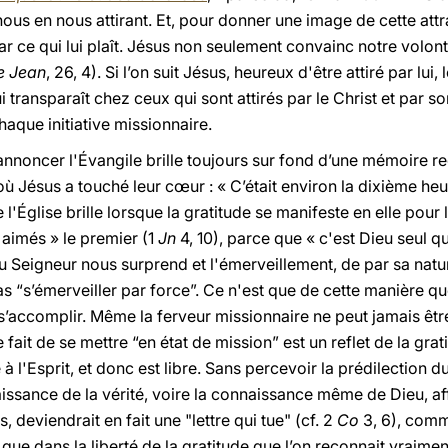
nous en nous attirant. Et, pour donner une image de cette attract
ar ce qui lui plaît. Jésus non seulement convainc notre volonté
e Jean
, 26, 4). Si l’on suit Jésus, heureux d'être attiré par lui,
i transparaît chez ceux qui sont attirés par le Christ et par so
aque initiative missionnaire.
d'annoncer l'Évangile brille toujours sur fond d’une mémoire 
ù Jésus a touché leur cœur : « C’était environ la dixième heu
e l'Église brille lorsque la gratitude se manifeste en elle pour l
 aimés » le premier (1
Jn
4, 10), parce que « c'est Dieu seul q
du Seigneur nous surprend et l'émerveillement, de par sa nat
 “s’émerveiller par force”. Ce n'est que de cette manière que
’accomplir. Même la ferveur missionnaire ne peut jamais être
fait de se mettre “en état de mission” est un reflet de la grat
 à l'Esprit, et donc est libre. Sans percevoir la prédilection 
ssance de la vérité, voire la connaissance même de Dieu, a
, deviendrait en fait une "lettre qui tue" (cf. 2
Co
3, 6), comm
que dans la liberté de la gratitude que l’on reconnait vraiment 