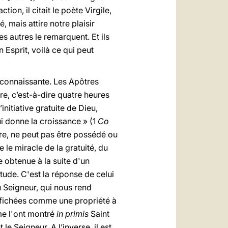
ion, il citait le poète Virgile,
, mais attire notre plaisir
 les autres le remarquent. Et ils
n Esprit, voilà ce qui peut
reconnaissante. Les Apôtres
re, c’est-à-dire quatre heures
’initiative gratuite de Dieu,
ui donne la croissance » (1
Co
ure, ne peut pas être possédé ou
 le miracle de la gratuité, du
 obtenue à la suite d'un
itude. C'est la réponse de celui
du Seigneur, qui nous rend
ffichées comme une propriété à
e l'ont montré
in primis
Saint
le Seigneur. A l’inverse, il est