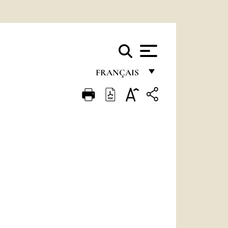
FRANÇAIS
FRANÇAIS
ENGLISH
ITALIANO
PORTUGUÊS
ESPAÑOL
DEUTSCH
POLSKI