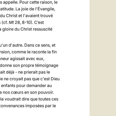
 appelle. Pour cette raison, le
itude. La joie de l'Évangile,
u Christ et l'avaient trouvé
 (cf.
Mt
28, 8-10). C’est
a gloire du Christ ressuscité
u'un d'autre. Dans ce sens, et
nsion, comme le raconte la fin
igneur agissait avec eux,
it, donne son propre témoignage
it déjà - ne prierait pas le
le ne croyait pas que c'est Dieu
ses enfants pour demander au
ême nos cœurs en son pouvoir.
la voudrait dire que toutes ces
s convenances imposées par le