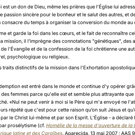
oi est un don de Dieu, même les prières que l'Église lui adres
e passion sincère pour le bonheur et le salut des autres, et 
on consacre du temps à organiser la conversion du monde au 
me et garde la foi dans les cœurs, et le fait de reconnaître cel
 la mission, il l’imprègne des connotations "génétiques", de
 de l'Évangile et de la confession de la foi chrétienne une au
rel, psychologique ou religieux.
traits distinctifs de la mission dans l'Exhortation apostoliq
demption est entré dans le monde et continue d'y opérer grâc
es femmes parce qu'elle est et semble plus attrayante que l
. «Nul ne peut venir à moi si le Père qui m'a envoyé ne l'att
ours répété que c'est pour cette raison qu’on suit Jésus et qu
ar le Christ lui-même et par son Esprit. L'Église - a déclaré 
par prosélytisme (cf.
Homélie de la messe d'ouverture de l
ique latine et des Caraïbes
, Aparecida, 13 mai 2007 : AAS 9