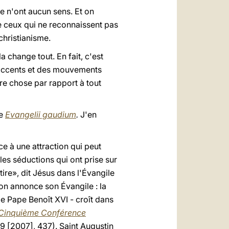
se n'ont aucun sens. Et on
de ceux qui ne reconnaissent pas
christianisme.
a change tout. En fait, c'est
s accents et des mouvements
tre chose par rapport à tout
ue
Evangelii gaudium
.
J'en
e à une attraction qui peut
es séductions qui ont prise sur
ire», dit Jésus dans l'Évangile
’on annonce son Évangile : la
le Pape Benoît XVI - croît dans
a Cinquième Conférence
9 [2007], 437). Saint Augustin