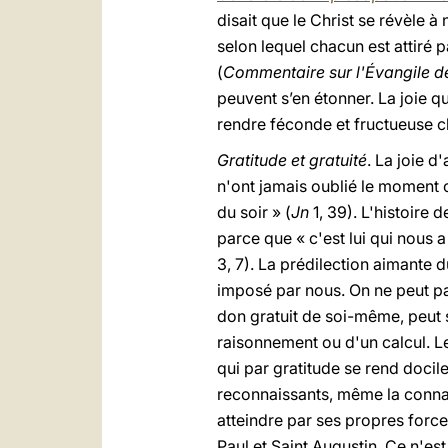
disait que le Christ se révèle à 
selon lequel chacun est attiré p
(
Commentaire sur l'Évangile d
peuvent s’en étonner. La joie qu
rendre féconde et fructueuse ch
Gratitude et gratuité
. La joie 
n'ont jamais oublié le moment o
du soir » (
Jn
1, 39). L'histoire d
parce que « c'est lui qui nous a
3, 7). La prédilection aimante 
imposé par nous. On ne peut pas
don gratuit de soi-même, peut s
raisonnement ou d'un calcul. Le 
qui par gratitude se rend docile
reconnaissants, même la connai
atteindre par ses propres forces
Paul et Saint Augustin. Ce n'est 