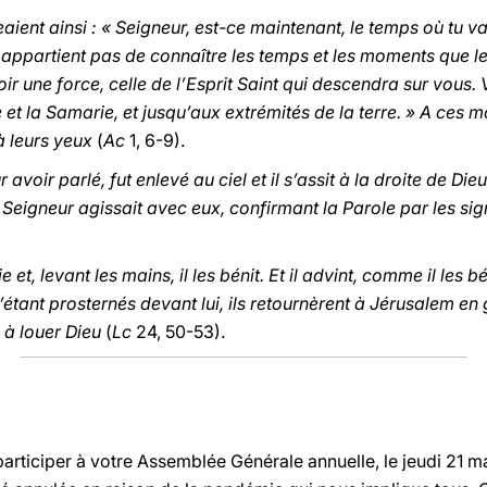
geaient ainsi : « Seigneur, est-ce maintenant, le temps où tu v
ous appartient pas de connaître les temps et les moments que l
oir une force, celle de l’Esprit Saint qui descendra sur vous
et la Samarie, et jusqu’aux extrémités de la terre. » A ces mo
à leurs yeux
(
Ac
1, 6-9).
 avoir parlé, fut enlevé au ciel et il s’assit à la droite de Dieu
Le Seigneur agissait avec eux, confirmant la Parole par les s
et, levant les mains, il les bénit. Et il advint, comme il les b
’étant prosternés devant lui, ils retournèrent à Jérusalem en g
 à louer Dieu
(
Lc
24, 50-53).
participer à votre Assemblée Générale annuelle, le jeudi 21 ma