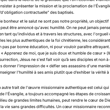
'insister à présenter la mission et la proclamation de l'Évangi
“d'obligation contractuelle” des baptisés.
, si le bonheur et le salut ne sont pas notre propriété, un object
e peut être annoncé qu'avec humilité. On ne peut jamais penser
n tant qu'individus et à travers les structures, avec l'orguei
es les plus authentiques de la foi chrétienne, les considéran
 pas par bonne éducation, ni pour vouloir paraître attrayant. 
s : « Apprenez de moi, que je suis doux et humble de cœur » (
rection, Jésus ne s'est fait voir qu’à ses disciples et non à ce
 donner l'impression de « défier ses assassins d'une manière 
enseigner l'humilité à ses amis plutôt que d’exhiber la vérité 
n autre trait de l'œuvre missionnaire authentique est celui qui
ts de l'Évangile, a toujours accompagné les étapes de croiss
milieu de grandes limites humaines, peut rendre le cœur de D
a vie sans grandes difficultés. Un cœur missionnaire reconna