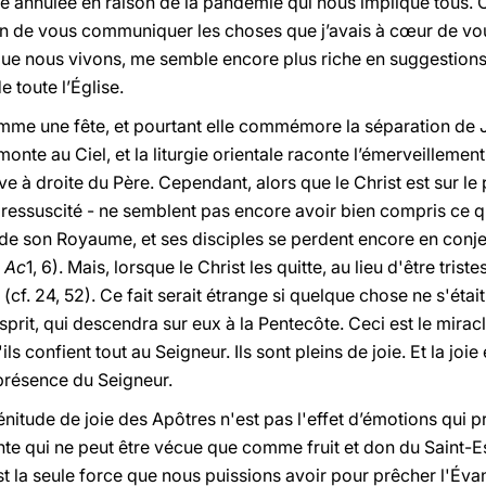
té annulée en raison de la pandémie qui nous implique tous. C
n de vous communiquer les choses que j’avais à cœur de vous
ue nous vivons, me semble encore plus riche en suggestions
 toute l’Église.
me une fête, et pourtant elle commémore la séparation de J
nte au Ciel, et la liturgie orientale raconte l’émerveilleme
e à droite du Père. Cependant, alors que le Christ est sur le 
vu ressuscité - ne semblent pas encore avoir bien compris ce q
son Royaume, et ses disciples se perdent encore en conjectu
.
Ac
1, 6). Mais, lorsque le Christ les quitte, au lieu d'être tris
(cf. 24, 52). Ce fait serait étrange si quelque chose ne s'était
prit, qui descendra sur eux à la Pentecôte. Ceci est le miracl
s confient tout au Seigneur. Ils sont pleins de joie. Et la joie
 présence du Seigneur.
énitude de joie des Apôtres n'est pas l'effet d’émotions qui p
te qui ne peut être vécue que comme fruit et don du Saint-Espr
est la seule force que nous puissions avoir pour prêcher l'Évan