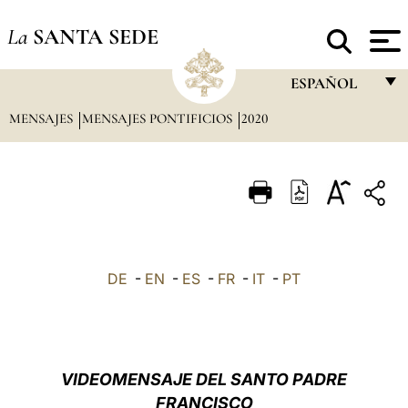
La
SANTA SEDE
ESPAÑOL
MENSAJES
MENSAJES PONTIFICIOS
2020
FRANÇAIS
ENGLISH
ITALIANO
PORTUGUÊS
ESPAÑOL
DE
-
EN
-
ES
-
FR
-
IT
-
PT
DEUTSCH
POLSKI
العربيّة
VIDEOMENSAJE DEL SANTO PADRE
FRANCISCO
中文